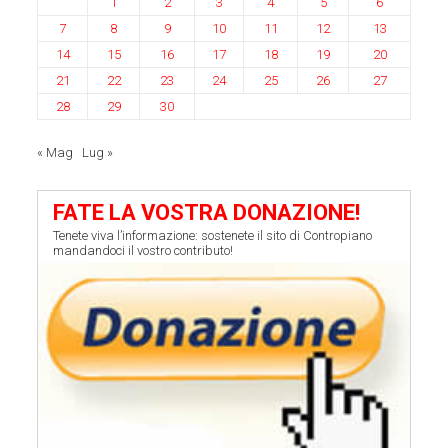
1
2
3
4
5
6
7
8
9
10
11
12
13
14
15
16
17
18
19
20
21
22
23
24
25
26
27
28
29
30
« Mag
Lug »
FATE LA VOSTRA DONAZIONE!
Tenete viva l’informazione: sostenete il sito di Contropiano
mandandoci il vostro contributo!