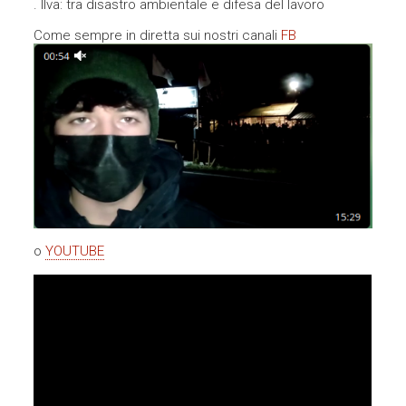
. Ilva: tra disastro ambientale e difesa del lavoro
Come sempre in diretta sui nostri canali
FB
o
YOUTUBE