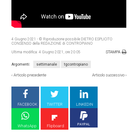
4 Giugno 2021
- © Riproduzione possibile DIETRO ESPLICITO
CONSENSO della REDAZIONE di CONTROPIANO
STAMPA
Ultima modifica:
4 Giugno 2021, ore 20:05
Argomenti:
settimanale
tgcontropiano
‹
Articolo precedente
Articolo successivo
›
FACEBOOK
TWITTER
LINKEDIN
WhatsApp
Flipboard