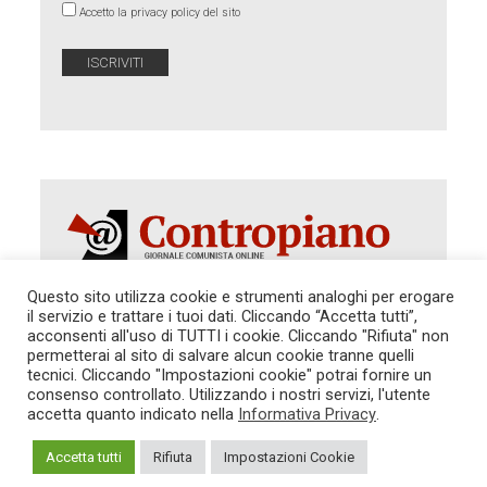
Accetto la privacy policy del sito
Questo sito utilizza cookie e strumenti analoghi per erogare
il servizio e trattare i tuoi dati. Cliccando “Accetta tutti”,
Autorizzazione del Tribunale di Roma 286 del 31
acconsenti all'uso di TUTTI i cookie. Cliccando "Rifiuta" non
dicembre 2014. Direttore Responsabile: Sergio
permetterai al sito di salvare alcun cookie tranne quelli
Cararo. Indirizzo: V.Casalbruciato 27- sc. B - 00159
tecnici. Cliccando "Impostazioni cookie" potrai fornire un
Roma -
consenso controllato. Utilizzando i nostri servizi, l'utente
Tel. 06.640.122.19 -
redazione@contropiano.org
accetta quanto indicato nella
Informativa Privacy
.
SOSTIENICI!
REDAZIONE
CONTATTI
TG CONTROPIANO
LINK CONSIGLIATI
Accetta tutti
Rifiuta
Impostazioni Cookie
PRIVACY
COOKIE POLICY