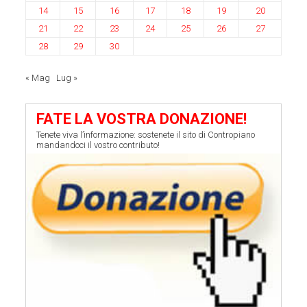
14
15
16
17
18
19
20
21
22
23
24
25
26
27
28
29
30
« Mag
Lug »
FATE LA VOSTRA DONAZIONE!
Tenete viva l’informazione: sostenete il sito di Contropiano
mandandoci il vostro contributo!