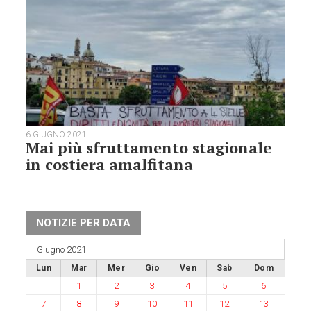
6 GIUGNO 2021
Mai più sfruttamento stagionale
in costiera amalfitana
NOTIZIE PER DATA
Giugno 2021
Lun
Mar
Mer
Gio
Ven
Sab
Dom
1
2
3
4
5
6
7
8
9
10
11
12
13