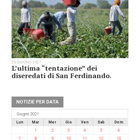
20 GIUGNO 2021
L’ultima “tentazione” dei
diseredati di San Ferdinando.
NOTIZIE PER DATA
Giugno 2021
Lun
Mar
Mer
Gio
Ven
Sab
Dom
1
2
3
4
5
6
7
8
9
10
11
12
13