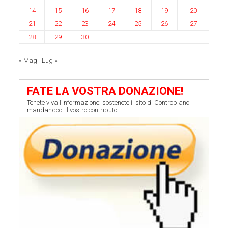
14
15
16
17
18
19
20
21
22
23
24
25
26
27
28
29
30
« Mag
Lug »
FATE LA VOSTRA DONAZIONE!
Tenete viva l’informazione: sostenete il sito di Contropiano
mandandoci il vostro contributo!