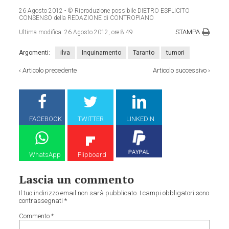
26 Agosto 2012
- © Riproduzione possibile DIETRO ESPLICITO
CONSENSO della REDAZIONE di CONTROPIANO
STAMPA
Ultima modifica:
26 Agosto 2012, ore 8:49
Argomenti:
ilva
Inquinamento
Taranto
tumori
‹
Articolo precedente
Articolo successivo
›
FACEBOOK
TWITTER
LINKEDIN
WhatsApp
Flipboard
Lascia un commento
Il tuo indirizzo email non sarà pubblicato.
I campi obbligatori sono
contrassegnati
*
Commento
*