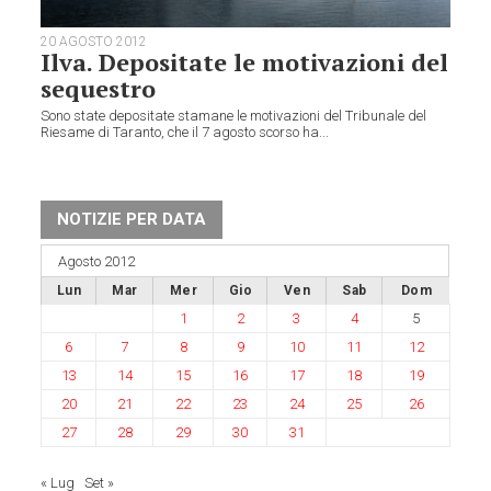
20 AGOSTO 2012
Ilva. Depositate le motivazioni del
sequestro
Sono state depositate stamane le motivazioni del Tribunale del
Riesame di Taranto, che il 7 agosto scorso ha...
NOTIZIE PER DATA
Agosto 2012
Lun
Mar
Mer
Gio
Ven
Sab
Dom
1
2
3
4
5
6
7
8
9
10
11
12
13
14
15
16
17
18
19
20
21
22
23
24
25
26
27
28
29
30
31
« Lug
Set »