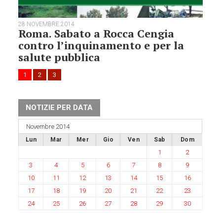
28 NOVEMBRE 2014
Roma. Sabato a Rocca Cengia
contro l’inquinamento e per la
salute pubblica
1
2
3
NOTIZIE PER DATA
Novembre 2014
Lun
Mar
Mer
Gio
Ven
Sab
Dom
1
2
3
4
5
6
7
8
9
10
11
12
13
14
15
16
17
18
19
20
21
22
23
24
25
26
27
28
29
30