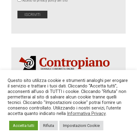
Accetto la privacy policy del sito
Questo sito utilizza cookie e strumenti analoghi per erogare
il servizio e trattare i tuoi dati. Cliccando “Accetta tutti”,
Autorizzazione del Tribunale di Roma 286 del 31
acconsenti all'uso di TUTTI i cookie. Cliccando "Rifiuta" non
dicembre 2014. Direttore Responsabile: Sergio
permetterai al sito di salvare alcun cookie tranne quelli
Cararo. Indirizzo: V.Casalbruciato 27- sc. B - 00159
tecnici. Cliccando "Impostazioni cookie" potrai fornire un
Roma -
consenso controllato. Utilizzando i nostri servizi, l'utente
Tel. 06.640.122.19 -
redazione@contropiano.org
accetta quanto indicato nella
Informativa Privacy
.
SOSTIENICI!
REDAZIONE
CONTATTI
TG CONTROPIANO
LINK CONSIGLIATI
Accetta tutti
Rifiuta
Impostazioni Cookie
PRIVACY
COOKIE POLICY