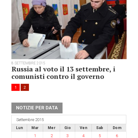
8 SETTEMBRE 2015
Russia al voto il 13 settembre, i
comunisti contro il governo
1
2
NOTIZIE PER DATA
Settembre 2015
Lun
Mar
Mer
Gio
Ven
Sab
Dom
1
2
3
4
5
6