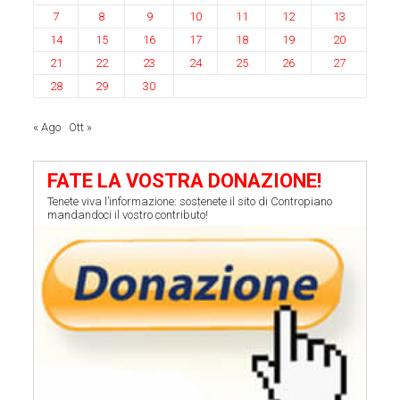
7
8
9
10
11
12
13
14
15
16
17
18
19
20
21
22
23
24
25
26
27
28
29
30
« Ago
Ott »
FATE LA VOSTRA DONAZIONE!
Tenete viva l’informazione: sostenete il sito di Contropiano
mandandoci il vostro contributo!