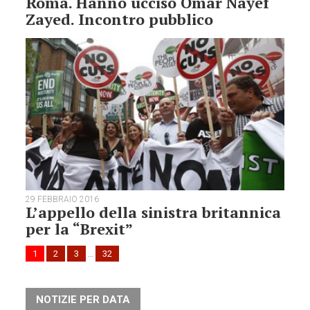
Roma. Hanno ucciso Omar Nayef
Zayed. Incontro pubblico
29 FEBBRAIO 2016
L’appello della sinistra britannica
per la “Brexit”
1
2
3
…
32
NOTIZIE PER DATA