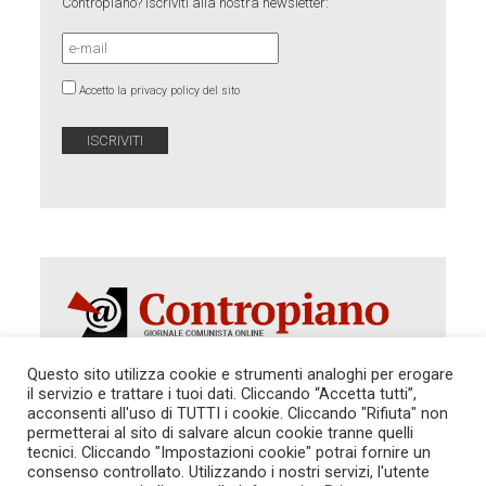
Contropiano? Iscriviti alla nostra newsletter:
Accetto la privacy policy del sito
Questo sito utilizza cookie e strumenti analoghi per erogare
il servizio e trattare i tuoi dati. Cliccando “Accetta tutti”,
acconsenti all'uso di TUTTI i cookie. Cliccando "Rifiuta" non
Autorizzazione del Tribunale di Roma 286 del 31
dicembre 2014. Direttore Responsabile: Sergio
permetterai al sito di salvare alcun cookie tranne quelli
Cararo. Indirizzo: V.Casalbruciato 27- sc. B - 00159
tecnici. Cliccando "Impostazioni cookie" potrai fornire un
Roma -
consenso controllato. Utilizzando i nostri servizi, l'utente
Tel. 06.640.122.19 -
redazione@contropiano.org