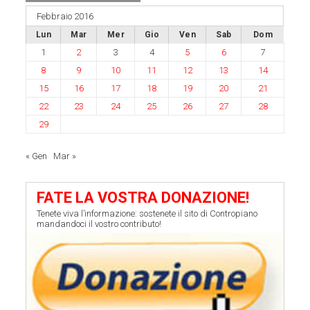
Febbraio 2016
Lun
Mar
Mer
Gio
Ven
Sab
Dom
1
2
3
4
5
6
7
8
9
10
11
12
13
14
15
16
17
18
19
20
21
22
23
24
25
26
27
28
29
« Gen
Mar »
FATE LA VOSTRA DONAZIONE!
Tenete viva l’informazione: sostenete il sito di Contropiano
mandandoci il vostro contributo!