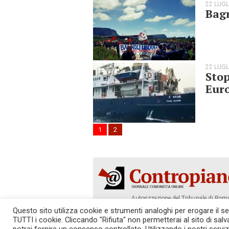
22 LUGL
Bagn
22 LUGL
Stop
Euro
1
2
Autorizzazione del Tribunale di Roma
Tel. 06.640.122.19 -
redazione@cont
Questo sito utilizza cookie e strumenti analoghi per erogare il serv
TUTTI i cookie. Cliccando "Rifiuta" non permetterai al sito di sal
SOSTIENICI!
REDAZIONE