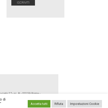
ruciato 27- sc. B - 00159 Roma -
o di
"
Accetta tutti
Rifiuta
Impostazioni Cookie
E POLICY