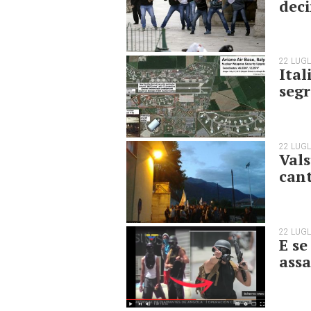
deci
22 LUGL
Ital
segr
22 LUGL
Vals
cant
22 LUGL
E se
assa