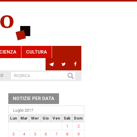
CIENZA
CULTURA
EO
NOTIZIE PER DATA
Luglio 2017
Lun
Mar
Mer
Gio
Ven
Sab
Dom
1
2
3
4
5
6
7
8
9