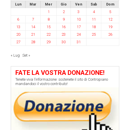
Lun
Mar
Mer
Gio
Ven
Sab
Dom
1
2
3
4
5
6
7
8
9
10
11
12
13
14
15
16
17
18
19
20
21
22
23
24
25
26
27
28
29
30
31
« Lug
Set »
FATE LA VOSTRA DONAZIONE!
Tenete viva l’informazione: sostenete il sito di Contropiano
mandandoci il vostro contributo!