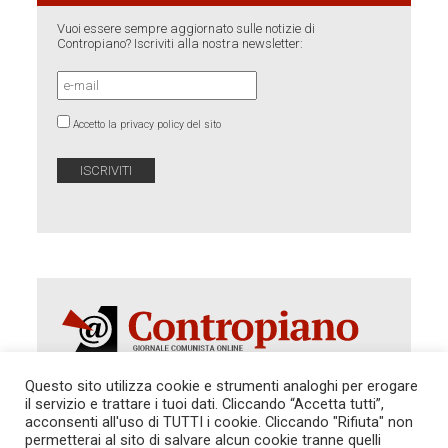
Vuoi essere sempre aggiornato sulle notizie di
Contropiano? Iscriviti alla nostra newsletter:
Accetto la privacy policy del sito
Questo sito utilizza cookie e strumenti analoghi per erogare
il servizio e trattare i tuoi dati. Cliccando “Accetta tutti”,
Autorizzazione del Tribunale di Roma 286 del 31
acconsenti all'uso di TUTTI i cookie. Cliccando "Rifiuta" non
dicembre 2014. Direttore Responsabile: Sergio
permetterai al sito di salvare alcun cookie tranne quelli