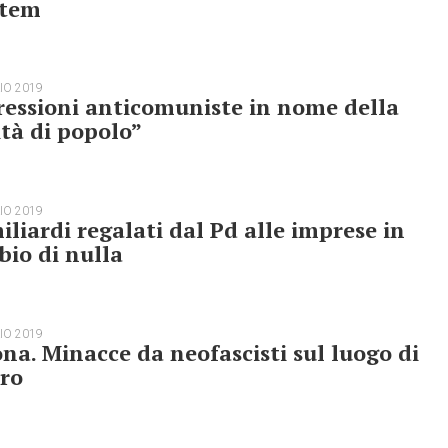
tem
IO 2019
essioni anticomuniste in nome della
tà di popolo”
IO 2019
iliardi regalati dal Pd alle imprese in
io di nulla
IO 2019
na. Minacce da neofascisti sul luogo di
ro