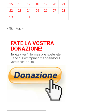
15
16
17
18
19
20
21
22
23
24
25
26
27
28
29
30
31
« Giu
Ago »
FATE LA VOSTRA
DONAZIONE!
Tenete viva l’informazione: sostenete
il sito di Contropiano mandandoci il
vostro contributo!