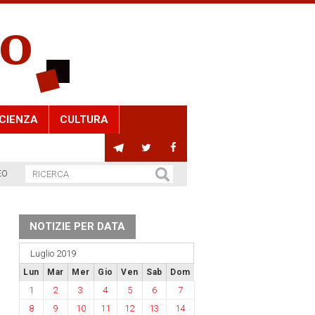
CIENZA
CULTURA
EO
NOTIZIE PER DATA
Luglio 2019
Lun
Mar
Mer
Gio
Ven
Sab
Dom
1
2
3
4
5
6
7
8
9
10
11
12
13
14