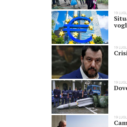
19 LUGL
Situ
vogl
19 LUGL
Cris
19 LUGL
Dove
19 LUGL
Cami