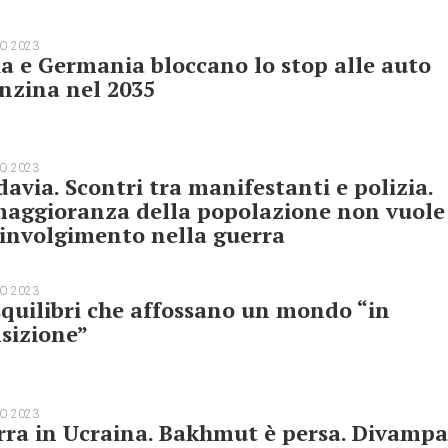
O 2023
ia e Germania bloccano lo stop alle auto
nzina nel 2035
O 2023
avia. Scontri tra manifestanti e polizia.
maggioranza della popolazione non vuole
oinvolgimento nella guerra
O 2023
squilibri che affossano un mondo “in
sizione”
O 2023
ra in Ucraina. Bakhmut è persa. Divampa