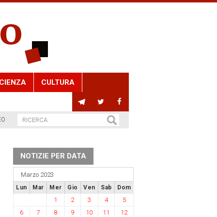
CIENZA
CULTURA
EO
NOTIZIE PER DATA
Marzo 2023
Lun
Mar
Mer
Gio
Ven
Sab
Dom
1
2
3
4
5
6
7
8
9
10
11
12