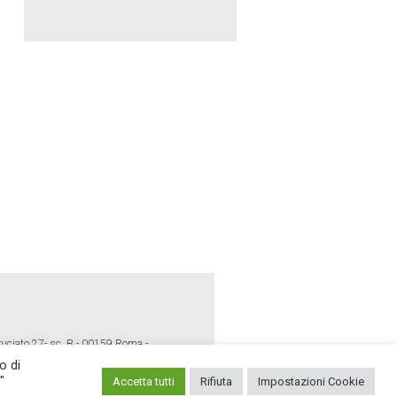
ruciato 27- sc. B - 00159 Roma -
o di
"
Accetta tutti
Rifiuta
Impostazioni Cookie
E POLICY