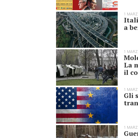
1 MARZ
Ital
a be
1 MARZ
Mold
La 
il c
1 MARZ
Gli 
tran
1 MARZ
Guer