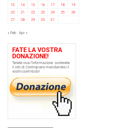
13
14
15
16
17
18
19
20
21
22
23
24
25
26
27
28
29
30
31
« Feb
Apr »
FATE LA VOSTRA
DONAZIONE!
Tenete viva l’informazione: sostenete
il sito di Contropiano mandandoci il
vostro contributo!