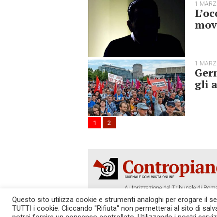
1 MARZ
L’oc
movi
1 MARZ
Ger
gli 
1
2
Autorizzazione del Tribunale di Roma
Tel. 06.640.122.19 -
redazione@cont
Questo sito utilizza cookie e strumenti analoghi per erogare il serv
TUTTI i cookie. Cliccando "Rifiuta" non permetterai al sito di sal
SOSTIENICI!
REDAZIONE