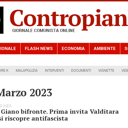
IONALE
FLASH NEWS
ECONOMIA
AMBIENTE
S
ORE K
MALAPOLIZIA
INTERVENTI
DOCUMENTI
VIGNETTE
VID
 Marzo 2023
O 2023
 Giano bifronte. Prima invita Valditara
si riscopre antifascista