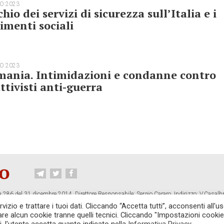
O 2023
chio dei servizi di sicurezza sull’Italia e i
menti sociali
O 2023
mania. Intimidazioni e condanne contro
attivisti anti-guerra
 286 del 31 dicembre 2014. Direttore Responsabile: Sergio Cararo. Indirizzo: V.Casalb
ropiano.org
izio e trattare i tuoi dati. Cliccando “Accetta tutti”, acconsenti all'us
vare alcun cookie tranne quelli tecnici. Cliccando "Impostazioni cookie
CONTATTI
TG CONTROPIANO
LINK CONSIGLIATI
PRIVACY
COOKI