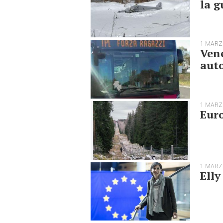
la g
1 MARZ
Vene
auto
1 MARZ
Euro
1 MARZ
Elly