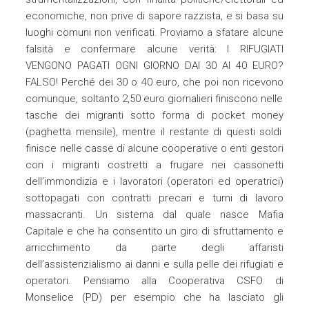
economiche, non prive di sapore razzista, e si basa su
luoghi comuni non
verificati
.
Proviamo a sfatare alcune
falsità e confermare alcune verità:
I RIFUGIATI
VENGONO PAGATI OGNI GIORNO DAI 30 AI 40 EURO?
FALSO!
Perché dei 30 o 40 euro, che poi
non ricevono
comunque, soltanto 2,50 euro giornalieri finiscono nelle
tasche dei migranti sotto forma di
pocket money
(paghetta mensile), mentre il restante di questi soldi
finisce nelle casse di alcune cooperative o enti gestori
con
i migranti costretti a frugare nei cassonetti
dell’immondizia e
i lavoratori (operatori ed operatrici)
sottopagati con contratti precari e turni di lavoro
massacranti. Un sistema dal quale nasce
Mafia
Capitale
e che ha consentito un giro di sfruttamento e
arricchimento da parte degli
affaristi
dell’assistenzialismo
ai danni e sulla pelle dei rifugiati e
operatori. Pensiamo alla
Cooperativa CSFO
di
Monselice (PD) per esempio che ha lasciato gli