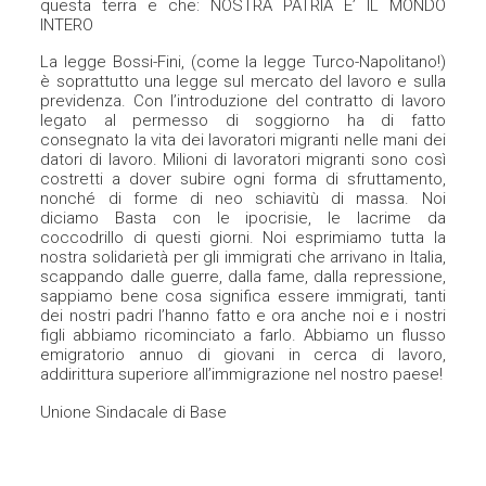
questa terra e che: NOSTRA PATRIA E’ IL MONDO
INTERO
La legge Bossi-Fini, (come la legge Turco-Napolitano!)
è soprattutto una legge sul mercato del lavoro e sulla
previdenza. Con l’introduzione del contratto di lavoro
legato al permesso di soggiorno ha di fatto
consegnato la vita dei lavoratori migranti nelle mani dei
datori di lavoro. Milioni di lavoratori migranti sono così
costretti a dover subire ogni forma di sfruttamento,
nonché di forme di neo schiavitù di massa. Noi
diciamo Basta con le ipocrisie, le lacrime da
coccodrillo di questi giorni. Noi esprimiamo tutta la
nostra solidarietà per gli immigrati che arrivano in Italia,
scappando dalle guerre, dalla fame, dalla repressione,
sappiamo bene cosa significa essere immigrati, tanti
dei nostri padri l’hanno fatto e ora anche noi e i nostri
figli abbiamo ricominciato a farlo. Abbiamo un flusso
emigratorio annuo di giovani in cerca di lavoro,
addirittura superiore all’immigrazione nel nostro paese!
Unione Sindacale di Base