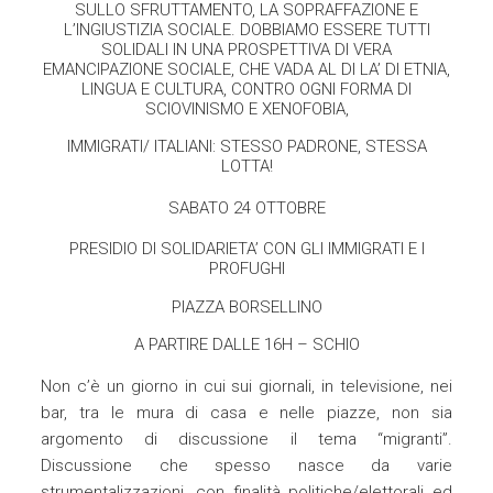
SULLO SFRUTTAMENTO, LA SOPRAFFAZIONE E
L’INGIUSTIZIA SOCIALE. DOBBIAMO ESSERE TUTTI
SOLIDALI IN UNA PROSPETTIVA DI VERA
EMANCIPAZIONE SOCIALE, CHE VADA AL DI LA’ DI ETNIA,
LINGUA E CULTURA, CONTRO OGNI FORMA DI
SCIOVINISMO E XENOFOBIA,
IMMIGRATI/ ITALIANI: STESSO PADRONE, STESSA
LOTTA!
SABATO 24 OTTOBRE
PRESIDIO DI SOLIDARIETA’ CON GLI IMMIGRATI E I
PROFUGHI
PIAZZA BORSELLINO
A PARTIRE DALLE 16H – SCHIO
N
on c’è un giorno in cui sui giornali, in televisione, nei
bar, tra le mura di casa e nelle piazze, non sia
argomento di discussione il tema “migranti”.
Discussione che spesso nasce da varie
strumentalizzazioni, con finalità politiche/elettorali ed