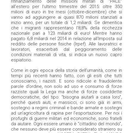
rifinanziamento delle missioni militari di “PACE”
all’estero per l’ultimo trimestre del 2015: oltre 350
milioni di euro in tre mesi (ottobre-dicembre) che si
vanno ad aggiungere ai quasi 870 milioni stanziati a
inizio anno, per un totale di 1,2 miliardi. Se dimentica
che i migranti rappresentano l’8,8% della ricchezza
nazionale pari a 123 miliardi di euro! Mentre hanno
pagato 6,8 miliardi nel 2014 in relazione all’Imposta sul
reddito delle persone fisiche (Irpef). Alle lavoratrici e
lavoratori, esacerbati dal peggioramento delle
condizioni materiali di vita, si indica un nuovo capro
espiatorio.
Come in ogni epoca della storia dell’umanità, come in
tempi più recenti hanno fatto, con gli esiti che tutti
conosciamo, i nazisti. E sono ridicole e fraudolente
parole d’ordine, non solo ad uso e consumo di forze
razziste quali la Lega ma anche di forze cosiddette
democratiche, del tipo: “bisogna aiutarli a casa loro”,
perché questi aiuti, e massicci, ci sono già: in armi,
sostegno a regimi criminali e bande armate e sostegni
ad un’agricoltura di rapina per l’esportazione. Per noi i
profughi di guerre militari ed economiche, sono fratelli
da aiutare. Ogni essere umano è “cittadino del mondo”,
che nessuno deve più essere considerato straniero su