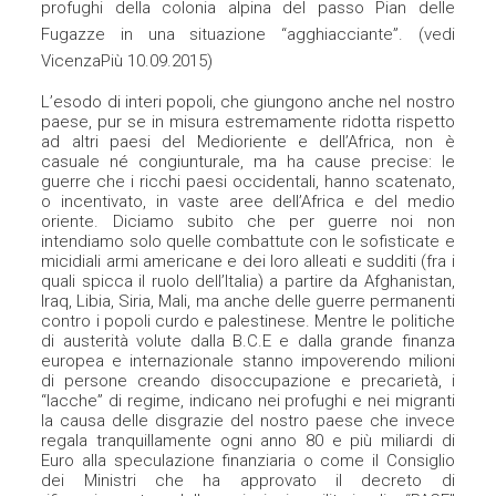
profughi della colonia alpina del passo Pian delle
Fugazze in una situazione “agghiacciante”. (vedi
VicenzaPiù 10.09.2015)
L’esodo di interi popoli, che giungono anche nel nostro
paese, pur se in misura estremamente ridotta rispetto
ad altri paesi del Medioriente e dell’Africa, non è
casuale né congiunturale, ma ha cause precise: le
guerre che i ricchi paesi occidentali, hanno scatenato,
o incentivato, in vaste aree dell’Africa e del medio
oriente. Diciamo subito che per guerre noi non
intendiamo solo quelle combattute con le sofisticate e
micidiali armi americane e dei loro alleati e sudditi (fra i
quali spicca il ruolo dell’Italia) a partire da Afghanistan,
Iraq, Libia, Siria, Mali, ma anche delle guerre permanenti
contro i popoli curdo e palestinese. Mentre le politiche
di austerità volute dalla B.C.E e dalla grande finanza
europea e internazionale stanno impoverendo milioni
di persone creando disoccupazione e precarietà, i
“lacche” di regime, indicano nei profughi e nei migranti
la causa delle disgrazie del nostro paese che invece
regala tranquillamente ogni anno 80 e più miliardi di
Euro alla speculazione finanziaria o come il Consiglio
dei Ministri che ha approvato il decreto di