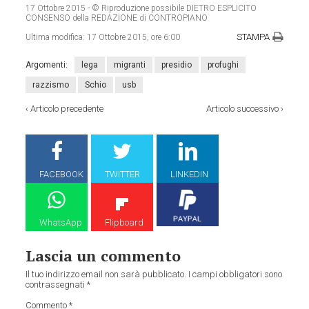
17 Ottobre 2015
- © Riproduzione possibile DIETRO ESPLICITO
CONSENSO della REDAZIONE di CONTROPIANO
STAMPA
Ultima modifica:
17 Ottobre 2015, ore 6:00
Argomenti:
lega
migranti
presidio
profughi
razzismo
Schio
usb
‹
Articolo precedente
Articolo successivo
›
FACEBOOK
TWITTER
LINKEDIN
WhatsApp
Flipboard
Lascia un commento
Il tuo indirizzo email non sarà pubblicato.
I campi obbligatori sono
contrassegnati
*
Commento
*