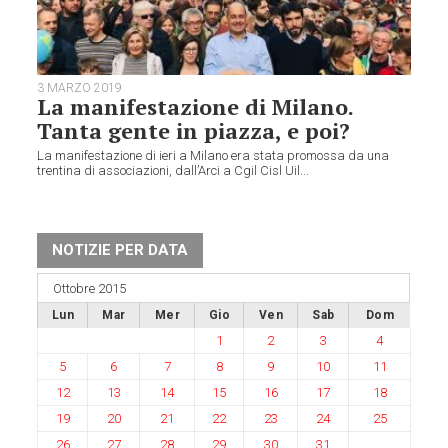
3 MARZO 2019
La manifestazione di Milano.
Tanta gente in piazza, e poi?
La manifestazione di ieri a Milano era stata promossa da una
trentina di associazioni, dall’Arci a Cgil Cisl Uil...
NOTIZIE PER DATA
Ottobre 2015
Lun
Mar
Mer
Gio
Ven
Sab
Dom
1
2
3
4
5
6
7
8
9
10
11
12
13
14
15
16
17
18
19
20
21
22
23
24
25
26
27
28
29
30
31