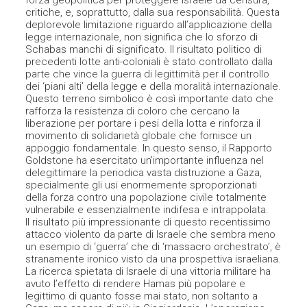
critiche, e, soprattutto, dalla sua responsabilità. Questa
deplorevole limitazione riguardo all’applicazione della
legge internazionale, non significa che lo sforzo di
Schabas manchi di significato. Il risultato politico di
precedenti lotte anti-coloniali è stato controllato dalla
parte che vince la guerra di legittimità per il controllo
dei ‘piani alti’ della legge e della moralità internazionale.
Questo terreno simbolico è così importante dato che
rafforza la resistenza di coloro che cercano la
liberazione per portare i pesi della lotta e rinforza il
movimento di solidarietà globale che fornisce un
appoggio fondamentale. In questo senso, il Rapporto
Goldstone ha esercitato un’importante influenza nel
delegittimare la periodica vasta distruzione a Gaza,
specialmente gli usi enormemente sproporzionati
della forza contro una popolazione civile totalmente
vulnerabile e essenzialmente indifesa e intrappolata.
Il risultato più impressionante di questo recentissimo
attacco violento da parte di Israele che sembra meno
un esempio di ‘guerra’ che di ‘massacro orchestrato’, è
stranamente ironico visto da una prospettiva israeliana.
La ricerca spietata di Israele di una vittoria militare ha
avuto l’effetto di rendere Hamas più popolare e
legittimo di quanto fosse mai stato, non soltanto a