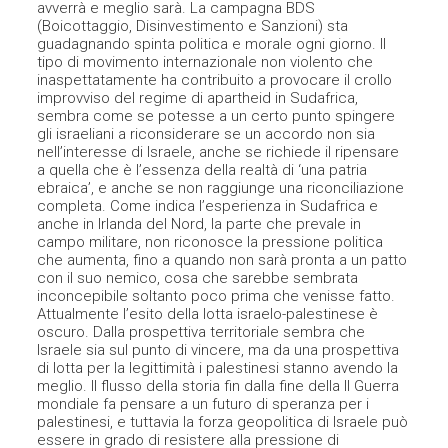
avverrà e meglio sarà. La campagna BDS
(Boicottaggio, Disinvestimento e Sanzioni) sta
guadagnando spinta politica e morale ogni giorno. Il
tipo di movimento internazionale non violento che
inaspettatamente ha contribuito a provocare il crollo
improvviso del regime di apartheid in Sudafrica,
sembra come se potesse a un certo punto spingere
gli israeliani a riconsiderare se un accordo non sia
nell’interesse di Israele, anche se richiede il ripensare
a quella che è l’essenza della realtà di ‘una patria
ebraica’, e anche se non raggiunge una riconciliazione
completa. Come indica l’esperienza in Sudafrica e
anche in Irlanda del Nord, la parte che prevale in
campo militare, non riconosce la pressione politica
che aumenta, fino a quando non sarà pronta a un patto
con il suo nemico, cosa che sarebbe sembrata
inconcepibile soltanto poco prima che venisse fatto.
Attualmente l’esito della lotta israelo-palestinese è
oscuro. Dalla prospettiva territoriale sembra che
Israele sia sul punto di vincere, ma da una prospettiva
di lotta per la legittimità i palestinesi stanno avendo la
meglio. Il flusso della storia fin dalla fine della II Guerra
mondiale fa pensare a un futuro di speranza per i
palestinesi, e tuttavia la forza geopolitica di Israele può
essere in grado di resistere alla pressione di