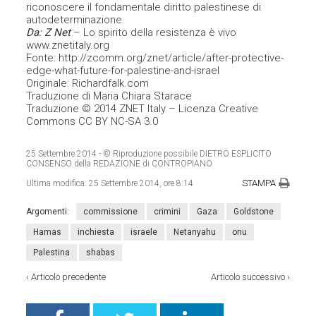
riconoscere il fondamentale diritto palestinese di
autodeterminazione.
Da: Z Net
– Lo spirito della resistenza è vivo
www.znetitaly.org
Fonte: http://zcomm.org/znet/article/after-protective-
edge-what-future-for-palestine-and-israel
Originale: Richardfalk.com
Traduzione di Maria Chiara Starace
Traduzione © 2014 ZNET Italy – Licenza Creative
Commons CC BY NC-SA 3.0
25 Settembre 2014
- © Riproduzione possibile DIETRO ESPLICITO
CONSENSO della REDAZIONE di CONTROPIANO
STAMPA
Ultima modifica:
25 Settembre 2014, ore 8:14
Argomenti:
commissione
crimini
Gaza
Goldstone
Hamas
inchiesta
israele
Netanyahu
onu
Palestina
shabas
‹
Articolo precedente
Articolo successivo
›