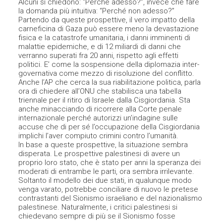
Alcuni si chiedono: “Perché adesso?”, invece che fare
la domanda più intuitiva: “Perché non adesso?”
Partendo da queste prospettive, il vero impatto della
carneficina di Gaza può essere meno la devastazione
fisica e la catastrofe umanitaria, i danni imminenti di
malattie epidemiche, e di 12 miliardi di danni che
verranno superati fra 20 anni, rispetto agli effetti
politici. E’ come la sospensione della diplomazia inter-
governativa come mezzo di risoluzione del conflitto.
Anche l’AP che cerca la sua riabilitazione politica, parla
ora di chiedere all’ONU che stabilisca una tabella
triennale per il ritiro di Israele dalla Cisgiordania. Sta
anche minacciando di ricorrere alla Corte penale
internazionale perché autorizzi un’indagine sulle
accuse che di per sé l’occupazione della Cisgiordania
implichi l’aver compiuto crimini contro l’umanità.
In base a queste prospettive, la situazione sembra
disperata. Le prospettive palestinesi di avere un
proprio loro stato, che è stato per anni la speranza dei
moderati di entrambe le parti, ora sembra irrilevante.
Soltanto il modello dei due stati, in qualunque modo
venga varato, potrebbe conciliare di nuovo le pretese
contrastanti del Sionismo israeliano e del nazionalismo
palestinese. Naturalmente, i critici palestinesi si
chiedevano sempre di più se il Sionismo fosse