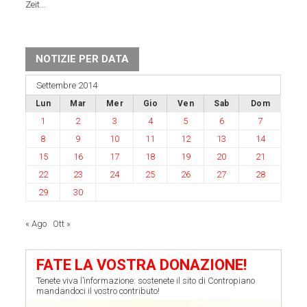
Zeit...
NOTIZIE PER DATA
Settembre 2014
Lun
Mar
Mer
Gio
Ven
Sab
Dom
1
2
3
4
5
6
7
8
9
10
11
12
13
14
15
16
17
18
19
20
21
22
23
24
25
26
27
28
29
30
« Ago
Ott »
FATE LA VOSTRA DONAZIONE!
Tenete viva l’informazione: sostenete il sito di Contropiano
mandandoci il vostro contributo!