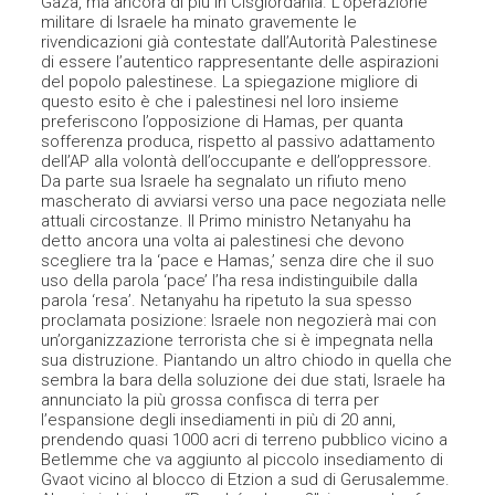
Gaza, ma ancora di più in Cisgiordania. L’operazione
militare di Israele ha minato gravemente le
rivendicazioni già contestate dall’Autorità Palestinese
di essere l’autentico rappresentante delle aspirazioni
del popolo palestinese. La spiegazione migliore di
questo esito è che i palestinesi nel loro insieme
preferiscono l’opposizione di Hamas, per quanta
sofferenza produca, rispetto al passivo adattamento
dell’AP alla volontà dell’occupante e dell’oppressore.
Da parte sua Israele ha segnalato un rifiuto meno
mascherato di avviarsi verso una pace negoziata nelle
attuali circostanze. Il Primo ministro Netanyahu ha
detto ancora una volta ai palestinesi che devono
scegliere tra la ‘pace e Hamas,’ senza dire che il suo
uso della parola ‘pace’ l’ha resa indistinguibile dalla
parola ‘resa’. Netanyahu ha ripetuto la sua spesso
proclamata posizione: Israele non negozierà mai con
un’organizzazione terrorista che si è impegnata nella
sua distruzione. Piantando un altro chiodo in quella che
sembra la bara della soluzione dei due stati, Israele ha
annunciato la più grossa confisca di terra per
l’espansione degli insediamenti in più di 20 anni,
prendendo quasi 1000 acri di terreno pubblico vicino a
Betlemme che va aggiunto al piccolo insediamento di
Gvaot vicino al blocco di Etzion a sud di Gerusalemme.