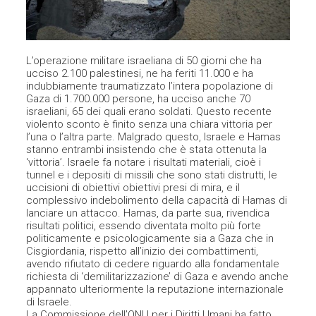
L’operazione militare israeliana di 50 giorni che ha
ucciso 2.100 palestinesi, ne ha feriti 11.000 e ha
indubbiamente traumatizzato l’intera popolazione di
Gaza di 1.700.000 persone, ha ucciso anche 70
israeliani, 65 dei quali erano soldati. Questo recente
violento sconto è finito senza una chiara vittoria per
l’una o l’altra parte. Malgrado questo, Israele e Hamas
stanno entrambi insistendo che è stata ottenuta la
‘vittoria’. Israele fa notare i risultati materiali, cioè i
tunnel e i depositi di missili che sono stati distrutti, le
uccisioni di obiettivi obiettivi presi di mira, e il
complessivo indebolimento della capacità di Hamas di
lanciare un attacco. Hamas, da parte sua, rivendica
risultati politici, essendo diventata molto più forte
politicamente e psicologicamente sia a Gaza che in
Cisgiordania, rispetto all’inizio dei combattimenti,
avendo rifiutato di cedere riguardo alla fondamentale
richiesta di ‘demilitarizzazione’ di Gaza e avendo anche
appannato ulteriormente la reputazione internazionale
di Israele.
La Commissione dell’ONU per i Diritti Umani ha fatto