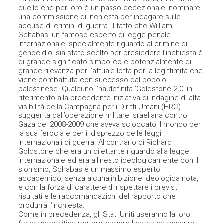
quello che per loro è un passo eccezionale: nominare
una commissione di inchiesta per indagare sulle
accuse di crimini di guerra. Il fatto che William
Schabas, un famoso esperto di legge penale
internazionale, specialmente riguardo al crimine di
genocidio, sia stato scelto per presiedere l’inchiesta è
di grande significato simbolico e potenzialmente di
grande rilevanza per l’attuale lotta per la legittimità che
viene combattuta con successo dal popolo
palestinese. Qualcuno l’ha definita ‘Goldstone 2.0’ in
riferimento alla precedente iniziativa di indagine di alta
visibilità della Campagna per i Diritti Umani (HRC)
suggerita dall’operazione militare israeliana contro
Gaza del 2008-2009 che aveva scioccato il mondo per
la sua ferocia e per il disprezzo delle leggi
internazionali di guerra. Al contrario di Richard
Goldstone che era un dilettante riguardo alla legge
internazionale ed era allineato ideologicamente con il
sionismo, Schabas è un massimo esperto
accademico, senza alcuna inibizione ideologica nota,
e con la forza di carattere di rispettare i previsti
risultati e le raccomandazioni del rapporto che
produrrà l’inchiesta.
Come in precedenza, gli Stati Uniti useranno la loro
forza geopolitica per proteggere Israele da censura,