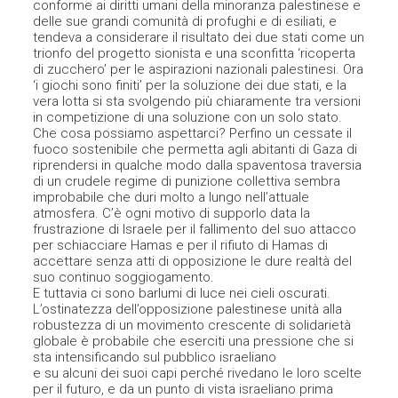
conforme ai diritti umani della minoranza palestinese e
delle sue grandi comunità di profughi e di esiliati, e
tendeva a considerare il risultato dei due stati come un
trionfo del progetto sionista e una sconfitta ‘ricoperta
di zucchero’ per le aspirazioni nazionali palestinesi. Ora
‘i giochi sono finiti’ per la soluzione dei due stati, e la
vera lotta si sta svolgendo più chiaramente tra versioni
in competizione di una soluzione con un solo stato.
Che cosa possiamo aspettarci? Perfino un cessate il
fuoco sostenibile che permetta agli abitanti di Gaza di
riprendersi in qualche modo dalla spaventosa traversia
di un crudele regime di punizione collettiva sembra
improbabile che duri molto a lungo nell’attuale
atmosfera. C’è ogni motivo di supporlo data la
frustrazione di Israele per il fallimento del suo attacco
per schiacciare Hamas e per il rifiuto di Hamas di
accettare senza atti di opposizione le dure realtà del
suo continuo soggiogamento.
E tuttavia ci sono barlumi di luce nei cieli oscurati.
L’ostinatezza dell’opposizione palestinese unità alla
robustezza di un movimento crescente di solidarietà
globale è probabile che eserciti una pressione che si
sta intensificando sul pubblico israeliano
e su alcuni dei suoi capi perché rivedano le loro scelte
per il futuro, e da un punto di vista israeliano prima