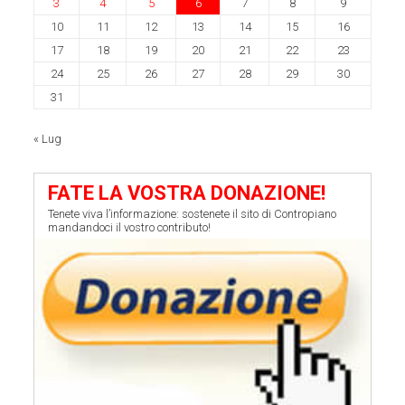
3
4
5
6
7
8
9
10
11
12
13
14
15
16
17
18
19
20
21
22
23
24
25
26
27
28
29
30
31
« Lug
FATE LA VOSTRA DONAZIONE!
Tenete viva l’informazione: sostenete il sito di Contropiano
mandandoci il vostro contributo!