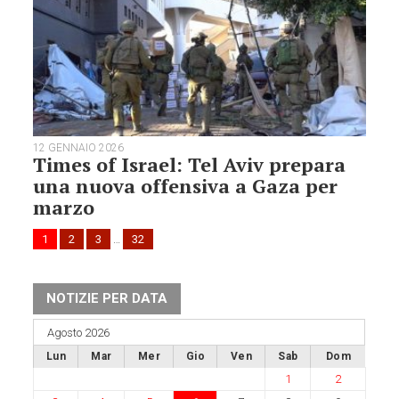
12 GENNAIO 2026
Times of Israel: Tel Aviv prepara
una nuova offensiva a Gaza per
marzo
1
2
3
…
32
NOTIZIE PER DATA
Agosto 2026
Lun
Mar
Mer
Gio
Ven
Sab
Dom
1
2