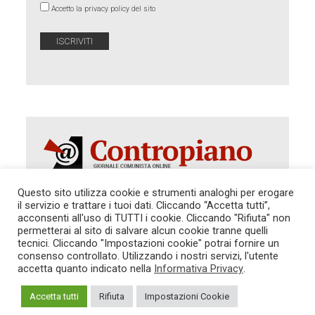
Accetto la privacy policy del sito
Questo sito utilizza cookie e strumenti analoghi per erogare
il servizio e trattare i tuoi dati. Cliccando “Accetta tutti”,
Autorizzazione del Tribunale di Roma 286 del 31
acconsenti all'uso di TUTTI i cookie. Cliccando "Rifiuta" non
dicembre 2014. Direttore Responsabile: Sergio
permetterai al sito di salvare alcun cookie tranne quelli
Cararo. Indirizzo: V.Casalbruciato 27- sc. B - 00159
tecnici. Cliccando "Impostazioni cookie" potrai fornire un
Roma -
consenso controllato. Utilizzando i nostri servizi, l'utente
Tel. 06.640.122.19 -
redazione@contropiano.org
accetta quanto indicato nella
Informativa Privacy
.
SOSTIENICI!
REDAZIONE
CONTATTI
TG CONTROPIANO
LINK CONSIGLIATI
Accetta tutti
Rifiuta
Impostazioni Cookie
PRIVACY
COOKIE POLICY