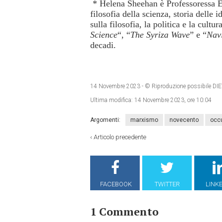
* Helena Sheehan è Professoressa Em
filosofia della scienza, storia delle
sulla filosofia, la politica e la cultur
Science
“, “
The Syriza Wave
” e “
Navi
decadi.
14 Novembre 2023
- © Riproduzione possibile
Ultima modifica:
14 Novembre 2023, ore 10:04
Argomenti:
marxismo
novecento
occ
‹
Articolo precedente
FACEBOOK
TWITTER
LINK
1 Commento