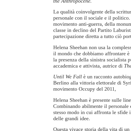
the Anthropocene.
La qualità coinvolgente della scrittu
personale con il sociale e il politico.
movimento anti-guerra, della monumen
classe in declino del Partito Laburis
partecipazione diretta a tutto ciò por
Helena Sheehan non usa la complessit
il mondo che dobbiamo affrontare è 
la presenza della sinistra socialista
accademica e attivista, autrice di
The
Until We Fall
è un racconto autobiogr
Berlino alla vittoria elettorale di S
movimento Occupy del 2011,
Helena Sheehan è presente sulle line
Combinando abilmente il personale e il
stesso modo in cui affronta le sfid
delle grandi idee.
Questa vivace storia della vita di u