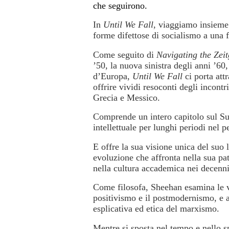
che seguirono.
In
Until We Fall
, viaggiamo insieme
forme difettose di socialismo a una 
Come seguito di
Navigating the Zeit
’50, la nuova sinistra degli anni ’60,
d’Europa,
Until We Fall
ci porta att
offrire vividi resoconti degli incontr
Grecia e Messico.
Comprende un intero capitolo sul Sud
intellettuale per lunghi periodi nel p
E offre la sua visione unica del suo l
evoluzione che affronta nella sua pa
nella cultura accademica nei decenni 
Come filosofa, Sheehan esamina le vari
positivismo e il postmodernismo, e 
esplicativa ed etica del marxismo.
Mentre si sposta nel tempo e nello s