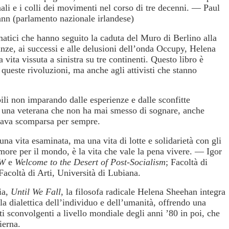
nali e i colli dei movimenti nel corso di tre decenni. —
Paul
nn (parlamento nazionale irlandese)
atici che hanno seguito la caduta del Muro di Berlino alla
anze, ai successi e alle delusioni dell’onda Occupy, Helena
ta vissuta a sinistra su tre continenti. Questo libro è
queste rivoluzioni, ma anche agli attivisti che stanno
abili non imparando dalle esperienze e dalle sconfitte
e una veterana che non ha mai smesso di sognare, anche
brava scomparsa per sempre.
na vita esaminata, ma una vita di lotte e solidarietà con gli
’amore per il mondo, è la vita che vale la pena vivere. —
Igor
W
e
Welcome to the Desert of Post-Socialism
; Facoltà di
coltà di Arti, Università di Lubiana.
ia,
Until We Fall
, la filosofa radicale Helena Sheehan integra
lla dialettica dell’individuo e dell’umanità, offrendo una
ti sconvolgenti a livello mondiale degli anni ’80 in poi, che
ierna.