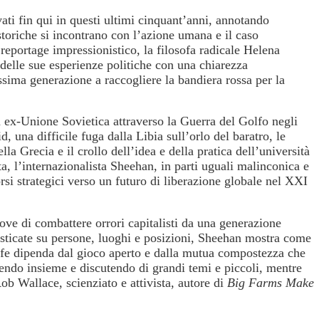
ati fin qui in questi ultimi cinquant’anni, annotando
toriche si incontrano con l’azione umana e il caso
reportage impressionistico, la filosofa radicale Helena
delle sue esperienze politiche con una chiarezza
sima generazione a raccogliere la bandiera rossa per la
la ex-Unione Sovietica attraverso la Guerra del Golfo negli
d, una difficile fuga dalla Libia sull’orlo del baratro, le
lla Grecia e il crollo dell’idea e della pratica dell’università
ta, l’internazionalista Sheehan, in parti uguali malinconica e
rsi strategici verso un futuro di liberazione globale nel XXI
ve di combattere orrori capitalisti da una generazione
fisticate su persone, luoghi e posizioni, Sheehan mostra come
trofe dipenda dal gioco aperto e dalla mutua compostezza che
endo insieme e discutendo di grandi temi e piccoli, mentre
ob Wallace
, scienziato e attivista, autore di
Big Farms Make