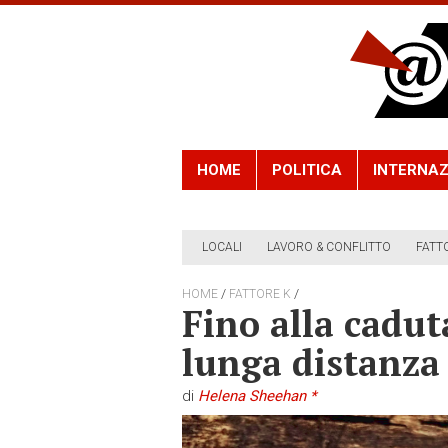
HOME
POLITICA
INTERNAZ
LOCALI
LAVORO & CONFLITTO
FATT
/
/
HOME
FATTORE K
Fino alla caduta
lunga distanza
di
Helena Sheehan *