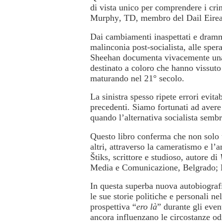
di vista unico per comprendere i cri
Murphy
, TD, membro del Dail Eirea
Dai cambiamenti inaspettati e dramm
malinconia post-socialista, alle sper
Sheehan documenta vivacemente una vi
destinato a coloro che hanno vissuto 
maturando nel 21° secolo.
La sinistra spesso ripete errori evit
precedenti. Siamo fortunati ad aver
quando l’alternativa socialista sem
Questo libro conferma che non solo u
altri, attraverso la cameratismo e l
Štiks
, scrittore e studioso, autore di
Media e Comunicazione, Belgrado; Fa
In questa superba nuova autobiograf
le sue storie politiche e personali ne
prospettiva “
ero là
” durante gli even
ancora influenzano le circostanze od