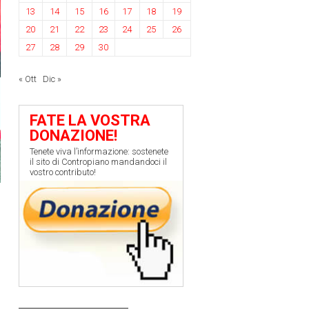
13
14
15
16
17
18
19
20
21
22
23
24
25
26
27
28
29
30
« Ott
Dic »
FATE LA VOSTRA
DONAZIONE!
Tenete viva l’informazione: sostenete
il sito di Contropiano mandandoci il
vostro contributo!