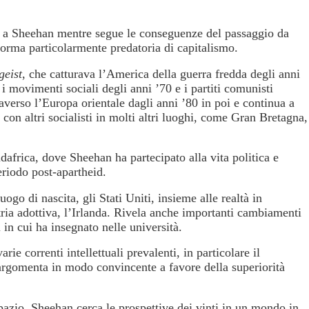
 a Sheehan mentre segue le conseguenze del passaggio da
forma particolarmente predatoria di capitalismo.
geist
, che catturava l’America della guerra fredda degli anni
 i movimenti sociali degli anni ’70 e i partiti comunisti
raverso l’Europa orientale dagli anni ’80 in poi e continua a
i con altri socialisti in molti altri luoghi, come Gran Bretagna,
africa, dove Sheehan ha partecipato alla vita politica e
eriodo post-apartheid.
uogo di nascita, gli Stati Uniti, insieme alle realtà in
tria adottiva, l’Irlanda. Rivela anche importanti cambiamenti
in cui ha insegnato nelle università.
e correnti intellettuali prevalenti, in particolare il
argomenta in modo convincente a favore della superiorità
pazio, Sheehan cerca le prospettive dei vinti in un mondo in