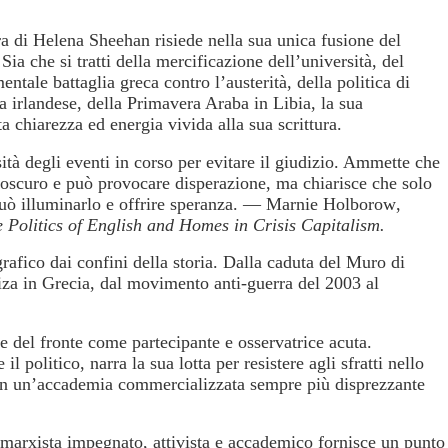
ra di Helena Sheehan risiede nella sua unica fusione del
 Sia che si tratti della mercificazione dell’università, del
tale battaglia greca contro l’austerità, della politica di
ta irlandese, della Primavera Araba in Libia, la sua
ta chiarezza ed energia vivida alla sua scrittura.
à degli eventi in corso per evitare il giudizio. Ammette che
oscuro e può provocare disperazione, ma chiarisce che solo
 può illuminarlo e offrire speranza. —
Marnie Holborow
,
 Politics of English and Homes in Crisis Capitalism.
afico dai confini della storia. Dalla caduta del Muro di
yriza in Grecia, dal movimento anti-guerra del 2003 al
e del fronte come partecipante e osservatrice acuta.
 politico, narra la sua lotta per resistere agli sfratti nello
e in un’accademia commercializzata sempre più disprezzante
n marxista impegnato, attivista e accademico fornisce un punto