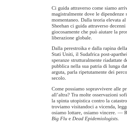
Ci guida attraverso come siamo arriv
magistralmente dove le dipendenze s
momentaneo. Dalla teoria elevata al 
Sheehan ci guida attraverso decenni 
giocosamente che può aiutare la pros
liberazione globale.
Dalla perestroika e dalla rapina del
Stati Uniti, il Sudafrica post-aparthei
speranze strutturalmente riadattate de
pubblica nella sua patria di lunga da
arguta, parla ripetutamente dei perco
secolo.
Come possiamo sopravvivere alle pro
all’altra? Tra molte osservazioni so
la spinta utopistica contro la catas
troviamo visitandoci a vicenda, legg
osiamo lottare, osiamo vincere. —
R
Big Flu
e
Dead Epidemiologists.