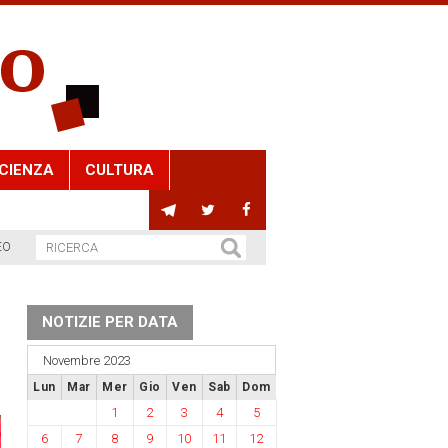
CIENZA
CULTURA
EO
NOTIZIE PER DATA
Novembre 2023
Lun
Mar
Mer
Gio
Ven
Sab
Dom
1
2
3
4
5
6
7
8
9
10
11
12