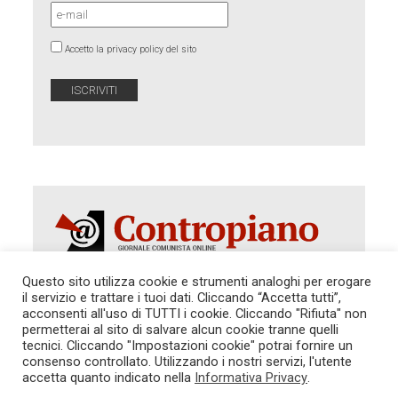
Accetto la privacy policy del sito
Questo sito utilizza cookie e strumenti analoghi per erogare
il servizio e trattare i tuoi dati. Cliccando “Accetta tutti”,
Autorizzazione del Tribunale di Roma 286 del 31
acconsenti all'uso di TUTTI i cookie. Cliccando "Rifiuta" non
dicembre 2014. Direttore Responsabile: Sergio
permetterai al sito di salvare alcun cookie tranne quelli
Cararo. Indirizzo: V.Casalbruciato 27- sc. B - 00159
tecnici. Cliccando "Impostazioni cookie" potrai fornire un
Roma -
consenso controllato. Utilizzando i nostri servizi, l'utente
Tel. 06.640.122.19 -
redazione@contropiano.org
accetta quanto indicato nella
Informativa Privacy
.
SOSTIENICI!
REDAZIONE
CONTATTI