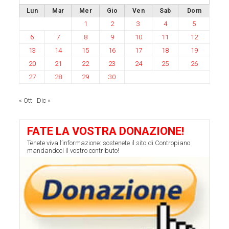
Lun
Mar
Mer
Gio
Ven
Sab
Dom
1
2
3
4
5
6
7
8
9
10
11
12
13
14
15
16
17
18
19
20
21
22
23
24
25
26
27
28
29
30
« Ott
Dic »
FATE LA VOSTRA DONAZIONE!
Tenete viva l’informazione: sostenete il sito di Contropiano
mandandoci il vostro contributo!