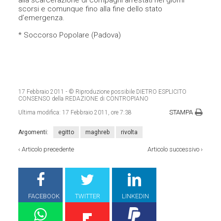
alla scarcerazione di compagni arrestati nei giorni
scorsi e comunque fino alla fine dello stato
d’emergenza.
* Soccorso Popolare (Padova)
17 Febbraio 2011
- © Riproduzione possibile DIETRO ESPLICITO
CONSENSO della REDAZIONE di CONTROPIANO
STAMPA
Ultima modifica:
17 Febbraio 2011, ore 7:38
Argomenti:
egitto
maghreb
rivolta
‹
Articolo precedente
Articolo successivo
›
FACEBOOK
TWITTER
LINKEDIN