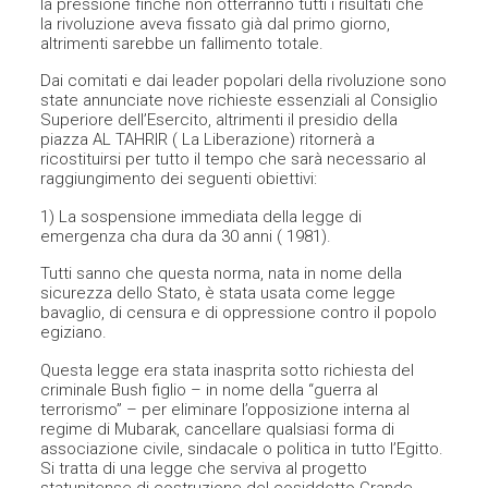
la pressione finché non otterranno tutti i risultati che
la rivoluzione aveva fissato già dal primo giorno,
altrimenti sarebbe un fallimento totale.
Dai comitati e dai leader popolari della rivoluzione sono
state annunciate nove richieste essenziali al Consiglio
Superiore dell’Esercito, altrimenti il presidio della
piazza AL TAHRIR ( La Liberazione) ritornerà a
ricostituirsi per tutto il tempo che sarà necessario al
raggiungimento dei seguenti obiettivi:
1) La sospensione immediata della legge di
emergenza cha dura da 30 anni ( 1981).
Tutti sanno che questa norma, nata in nome della
sicurezza dello Stato, è stata usata come legge
bavaglio, di censura e di oppressione contro il popolo
egiziano.
Questa legge era stata inasprita sotto richiesta del
criminale Bush figlio – in nome della “guerra al
terrorismo” – per eliminare l’opposizione interna al
regime di Mubarak, cancellare qualsiasi forma di
associazione civile, sindacale o politica in tutto l’Egitto.
Si tratta di una legge che serviva al progetto
statunitense di costruzione del cosiddetto Grande