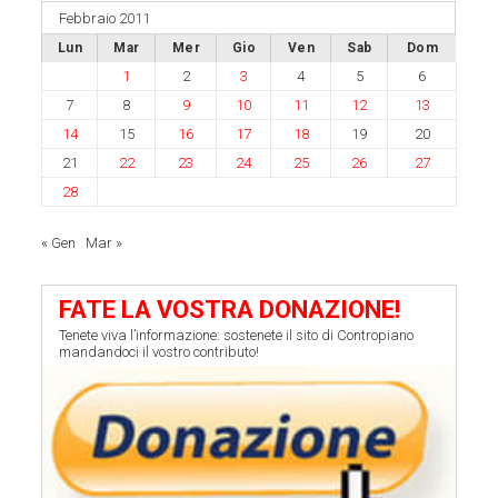
Febbraio 2011
Lun
Mar
Mer
Gio
Ven
Sab
Dom
1
2
3
4
5
6
7
8
9
10
11
12
13
14
15
16
17
18
19
20
21
22
23
24
25
26
27
28
« Gen
Mar »
FATE LA VOSTRA DONAZIONE!
Tenete viva l’informazione: sostenete il sito di Contropiano
mandandoci il vostro contributo!