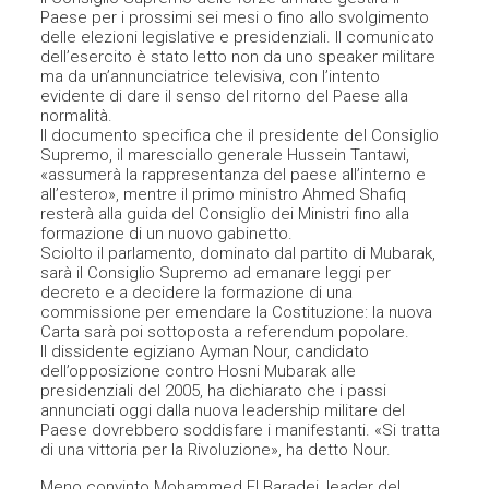
Paese per i prossimi sei mesi o fino allo svolgimento
delle elezioni legislative e presidenziali. Il comunicato
dell’esercito è stato letto non da uno speaker militare
ma da un’annunciatrice televisiva, con l’intento
evidente di dare il senso del ritorno del Paese alla
normalità.
Il documento specifica che il presidente del Consiglio
Supremo, il maresciallo generale Hussein Tantawi,
«assumerà la rappresentanza del paese all’interno e
all’estero», mentre il primo ministro Ahmed Shafiq
resterà alla guida del Consiglio dei Ministri fino alla
formazione di un nuovo gabinetto.
Sciolto il parlamento, dominato dal partito di Mubarak,
sarà il Consiglio Supremo ad emanare leggi per
decreto e a decidere la formazione di una
commissione per emendare la Costituzione: la nuova
Carta sarà poi sottoposta a referendum popolare.
Il dissidente egiziano Ayman Nour, candidato
dell’opposizione contro Hosni Mubarak alle
presidenziali del 2005, ha dichiarato che i passi
annunciati oggi dalla nuova leadership militare del
Paese dovrebbero soddisfare i manifestanti. «Si tratta
di una vittoria per la Rivoluzione», ha detto Nour.
Meno convinto Mohammed El Baradei, leader del