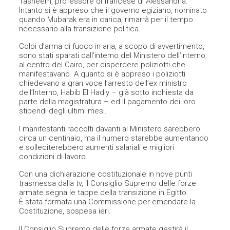
Tasneem, professore di francese di Alessandria.
Intanto si è appreso che il governo egiziano, nominato
quando Mubarak era in carica, rimarrà per il tempo
necessario alla transizione politica.
Colpi d’arma di fuoco in aria, a scopo di avvertimento,
sono stati sparati dall’interno del Ministero dell’Interno,
al centro del Cairo, per disperdere poliziotti che
manifestavano. A quanto si è appreso i poliziotti
chiedevano a gran voce l’arresto dell’ex ministro
dell’Interno, Habib El Hadly – già sotto inchiesta da
parte della magistratura – ed il pagamento dei loro
stipendi degli ultimi mesi.
I manifestanti raccolti davanti al Ministero sarebbero
circa un centinaio, ma il numero starebbe aumentando
e solleciterebbero aumenti salariali e migliori
condizioni di lavoro.
Con una dichiarazione costituzionale in nove punti
trasmessa dalla tv, il Consiglio Supremo delle forze
armate segna le tappe della transizione in Egitto.
È stata formata una Commissione per emendare la
Costituzione, sospesa ieri.
Il Consiglio Supremo delle forze armate gestirà il