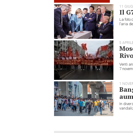
11 GIU
Il G
La foto 
l’aria de
5 APRIL
Mosc
Rivo
Venti an
7 novemb
1 NOVE
Bang
aume
In diver
vandaliz