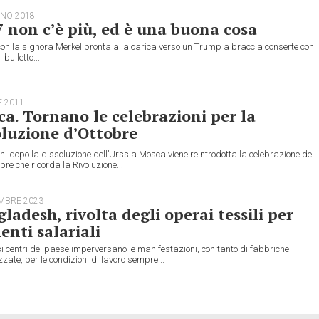
GNO 2018
7 non c’è più, ed è una buona cosa
con la signora Merkel pronta alla carica verso un Trump a braccia conserte con
l bulletto...
E 2011
a. Tornano le celebrazioni per la
luzione d’Ottobre
ni dopo la dissoluzione dell’Urss a Mosca viene reintrodotta la celebrazione del
re che ricorda la Rivoluzione...
MBRE 2023
ladesh, rivolta degli operai tessili per
nti salariali
si centri del paese imperversano le manifestazioni, con tanto di fabbriche
zate, per le condizioni di lavoro sempre...