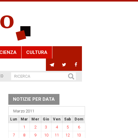
CIENZA
CULTURA
EO
NOTIZIE PER DATA
Marzo 2011
Lun
Mar
Mer
Gio
Ven
Sab
Dom
1
2
3
4
5
6
7
8
9
10
11
12
13