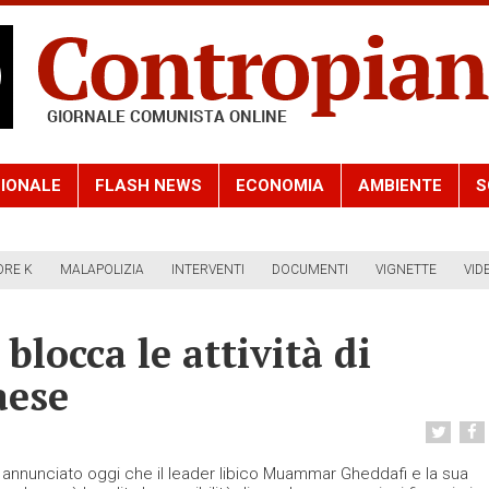
IONALE
FLASH NEWS
ECONOMIA
AMBIENTE
S
ORE K
MALAPOLIZIA
INTERVENTI
DOCUMENTI
VIGNETTE
VID
 blocca le attività di
aese
 annunciato oggi che il leader libico Muammar Gheddafi e la sua