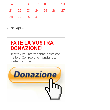
14
15
16
17
18
19
20
21
22
23
24
25
26
27
28
29
30
31
« Feb
Apr »
FATE LA VOSTRA
DONAZIONE!
Tenete viva l’informazione: sostenete
il sito di Contropiano mandandoci il
vostro contributo!
›