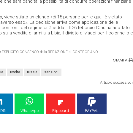
e che sarà bandita la possibilità di condurre operazioni finanziarie
ax, viene stilato un elenco «di 15 persone per le quali è vietato
ttraverso esso». La decisione arriva come applicazione delle
 confronti del regime di Gheddafi. Il 26 febbraio l’Onu ha adottato
ulla vendita di armi alla Libia, il divieto di viaggi per il colonnello e
ETRO ESPLICITO CONSENSO della REDAZIONE di CONTROPIANO
STAMPA
bia
rivolta
russia
sanzioni
Articolo successivo
EDIN
WhatsApp
Flipboard