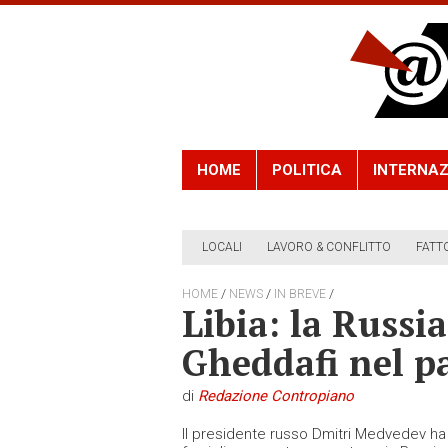
HOME
POLITICA
INTERNAZ
LOCALI
LAVORO & CONFLITTO
FATT
/
/
/
HOME
NEWS
IN BREVE
Libia: la Russia
Gheddafi nel p
di
Redazione Contropiano
Il presidente russo Dmitri Medvedev ha