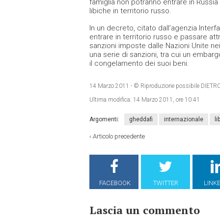
famiglia non potranno entrare in Russia 
libiche in territorio russo.
In un decreto, citato dall’agenzia Interf
entrare in territorio russo e passare a
sanzioni imposte dalle Nazioni Unite nei
una serie di sanzioni, tra cui un embargo s
il congelamento dei suoi beni.
14 Marzo 2011
- © Riproduzione possibile DI
Ultima modifica:
14 Marzo 2011, ore 10:41
Argomenti:
gheddafi
internazionale
li
‹
Articolo precedente
FACEBOOK
TWITTER
LINK
Lascia un commento