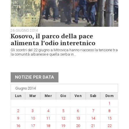
26 GIUGNO 2014
Kosovo, il parco della pace
alimenta l’odio interetnico
Gli scontri del 22 giugno a Mitrovica hanno riacceso la tensione tra
la comunità albanese e quella serba in...
NOTIZIE PER DATA
Giugno 2014
Lun
Mar
Mer
Gio
Ven
Sab
Dom
1
2
3
4
5
6
7
8
9
10
11
12
13
14
15
16
17
18
19
20
21
22