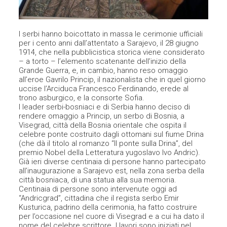
I serbi hanno boicottato in massa le cerimonie ufficiali
per i cento anni dall’attentato a Sarajevo, il 28 giugno
1914, che nella pubblicistica storica viene considerato
– a torto – l’elemento scatenante dell’inizio della
Grande Guerra, e, in cambio, hanno reso omaggio
all’eroe Gavrilo Princip, il nazionalista che in quel giorno
uccise l’Arciduca Francesco Ferdinando, erede al
trono asburgico, e la consorte Sofia.
I leader serbi-bosniaci e di Serbia hanno deciso di
rendere omaggio a Princip, un serbo di Bosnia, a
Visegrad, città della Bosnia orientale che ospita il
celebre ponte costruito dagli ottomani sul fiume Drina
(che dà il titolo al romanzo “Il ponte sulla Drina”, del
premio Nobel della Letteratura yugoslavo Ivo Andric).
Già ieri diverse centinaia di persone hanno partecipato
all’inaugurazione a Sarajevo est, nella zona serba della
città bosniaca, di una statua alla sua memoria.
Centinaia di persone sono intervenute oggi ad
“Andricgrad”, cittadina che il regista serbo Emir
Kusturica, padrino della cerimonia, ha fatto costruire
per l’occasione nel cuore di Visegrad e a cui ha dato il
nome del celebre scrittore. I lavori sono iniziati nel