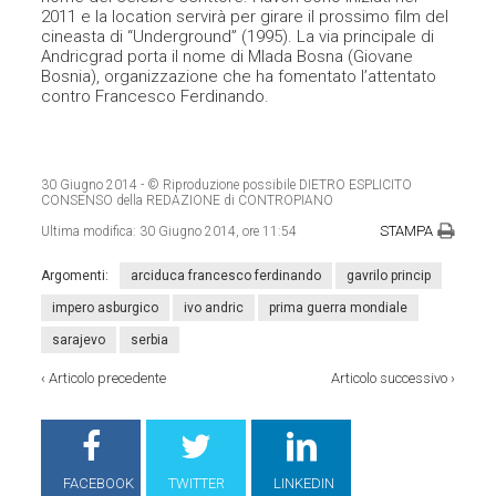
2011 e la location servirà per girare il prossimo film del
cineasta di “Underground” (1995). La via principale di
Andricgrad porta il nome di Mlada Bosna (Giovane
Bosnia), organizzazione che ha fomentato l’attentato
contro Francesco Ferdinando.
30 Giugno 2014
- © Riproduzione possibile DIETRO ESPLICITO
CONSENSO della REDAZIONE di CONTROPIANO
STAMPA
Ultima modifica:
30 Giugno 2014, ore 11:54
Argomenti:
arciduca francesco ferdinando
gavrilo princip
impero asburgico
ivo andric
prima guerra mondiale
sarajevo
serbia
‹
Articolo precedente
Articolo successivo
›
FACEBOOK
TWITTER
LINKEDIN