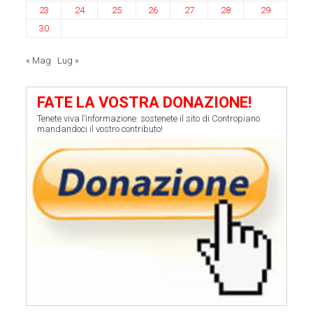
23
24
25
26
27
28
29
30
« Mag
Lug »
FATE LA VOSTRA DONAZIONE!
Tenete viva l’informazione: sostenete il sito di Contropiano
mandandoci il vostro contributo!