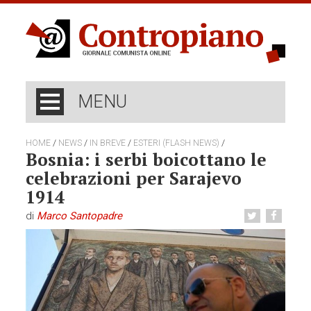
MENU
/
/
/
/
HOME
NEWS
IN BREVE
ESTERI (FLASH NEWS)
Bosnia: i serbi boicottano le
celebrazioni per Sarajevo
1914
di
Marco Santopadre