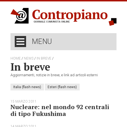
MENU
/
/
/
HOME
NEWS
IN BREVE
In breve
Aggiornamenti, notizie in breve, e link ad articoli esterni
Italia (flash news)
Esteri (flash news)
15 MARZO 2011
Nucleare: nel mondo 92 centrali
di tipo Fukushima
14 MARZO 2011