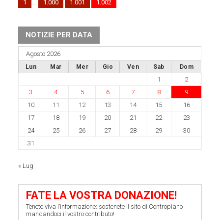
1
…
1.000
1.001
1.002
NOTIZIE PER DATA
Agosto 2026
Lun
Mar
Mer
Gio
Ven
Sab
Dom
1
2
3
4
5
6
7
8
9
10
11
12
13
14
15
16
17
18
19
20
21
22
23
24
25
26
27
28
29
30
31
« Lug
FATE LA VOSTRA DONAZIONE!
Tenete viva l’informazione: sostenete il sito di Contropiano
mandandoci il vostro contributo!