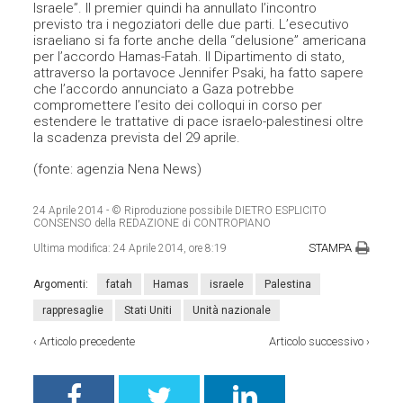
Israele”. Il premier quindi ha annullato l’incontro
previsto tra i negoziatori delle due parti. L’esecutivo
israeliano si fa forte anche della “delusione” americana
per l’accordo Hamas-Fatah. Il Dipartimento di stato,
attraverso la portavoce Jennifer Psaki, ha fatto sapere
che l’accordo annunciato a Gaza potrebbe
compromettere l’esito dei colloqui in corso per
estendere le trattative di pace israelo-palestinesi oltre
la scadenza prevista del 29 aprile.
(fonte: agenzia Nena News)
24 Aprile 2014
- © Riproduzione possibile DIETRO ESPLICITO
CONSENSO della REDAZIONE di CONTROPIANO
STAMPA
Ultima modifica:
24 Aprile 2014, ore 8:19
Argomenti:
fatah
Hamas
israele
Palestina
rappresaglie
Stati Uniti
Unità nazionale
‹
Articolo precedente
Articolo successivo
›