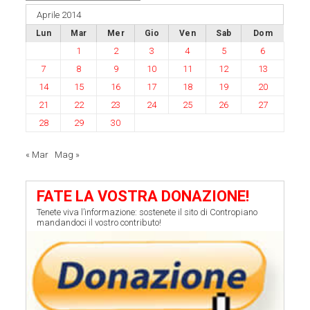
Aprile 2014
Lun
Mar
Mer
Gio
Ven
Sab
Dom
1
2
3
4
5
6
7
8
9
10
11
12
13
14
15
16
17
18
19
20
21
22
23
24
25
26
27
28
29
30
« Mar
Mag »
FATE LA VOSTRA DONAZIONE!
Tenete viva l’informazione: sostenete il sito di Contropiano
mandandoci il vostro contributo!