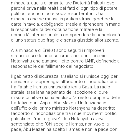
minaccia: quella di smantellare l’Autorità Palestinese
perché priva nella realtà dei fatti di ogni tipo di potere
politico, economico e sociale sui Territori. Una
minaccia che se messa in pratica stravolgerebbe le
carte in tavola, obbligando Israele a riprendere in mano
la responsabilità dell’occupazione militare e la
comunità internazionale a comprendere la pericolosità
di uno status quo fragile e senza giustizia all’orizzonte.
Alla minaccia di Erekat sono seguiti i rimproveri
statunitensi e le accuse israeliane, con il premier
Netanyahu che puntava il dito contro l’ANP, definendola
responsabile del fallimento del negoziato.
Il gabinetto di sicurezza israeliano si riunisce oggi per
decidere la rappresaglia all’accordo di riconciliazione
tra Fatah e Hamas annunciato ieri a Gaza. La radio
statale israeliana ha parlato dell’adozione di dure
misure punitive ma ha escluso l’arresto completo delle
trattative con l’Anp di Abu Mazen. Un funzionario
dell’ufficio del primo ministro Netanyahu ha descritto
l’accordo di riconciliazione tra i due movimenti politici
palestinesi “molto grave”. Ieri Netanyahu aveva
sentenziato che ”Chi sceglie Hamas, non vuole la
pace, Abu Mazen ha scelto Hamas e non la pace con