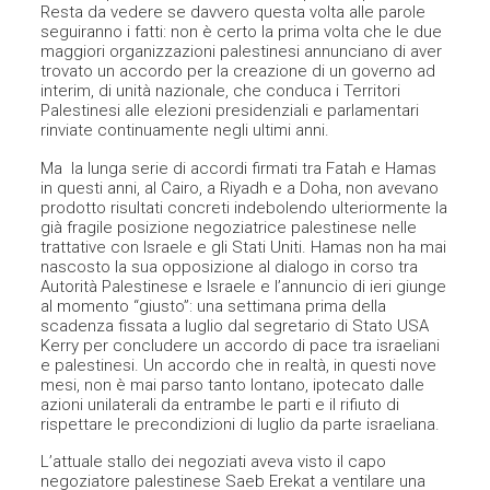
Resta da vedere se davvero questa volta alle parole
seguiranno i fatti: non è certo la prima volta che le due
maggiori organizzazioni palestinesi annunciano di aver
trovato un accordo per la creazione di un governo ad
interim, di unità nazionale, che conduca i Territori
Palestinesi alle elezioni presidenziali e parlamentari
rinviate continuamente negli ultimi anni.
Ma la lunga serie di accordi firmati tra Fatah e Hamas
in questi anni, al Cairo, a Riyadh e a Doha, non avevano
prodotto risultati concreti indebolendo ulteriormente la
già fragile posizione negoziatrice palestinese nelle
trattative con Israele e gli Stati Uniti. Hamas non ha mai
nascosto la sua opposizione al dialogo in corso tra
Autorità Palestinese e Israele e l’annuncio di ieri giunge
al momento “giusto”: una settimana prima della
scadenza fissata a luglio dal segretario di Stato USA
Kerry per concludere un accordo di pace tra israeliani
e palestinesi. Un accordo che in realtà, in questi nove
mesi, non è mai parso tanto lontano, ipotecato dalle
azioni unilaterali da entrambe le parti e il rifiuto di
rispettare le precondizioni di luglio da parte israeliana.
L’attuale stallo dei negoziati aveva visto il capo
negoziatore palestinese Saeb Erekat a ventilare una