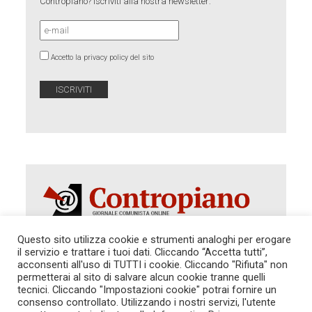
Contropiano? Iscriviti alla nostra newsletter:
Accetto la privacy policy del sito
Questo sito utilizza cookie e strumenti analoghi per erogare
il servizio e trattare i tuoi dati. Cliccando “Accetta tutti”,
Autorizzazione del Tribunale di Roma 286 del 31
acconsenti all'uso di TUTTI i cookie. Cliccando "Rifiuta" non
dicembre 2014. Direttore Responsabile: Sergio
permetterai al sito di salvare alcun cookie tranne quelli
Cararo. Indirizzo: V.Casalbruciato 27- sc. B - 00159
tecnici. Cliccando "Impostazioni cookie" potrai fornire un
Roma -
consenso controllato. Utilizzando i nostri servizi, l'utente
Tel. 06.640.122.19 -
redazione@contropiano.org