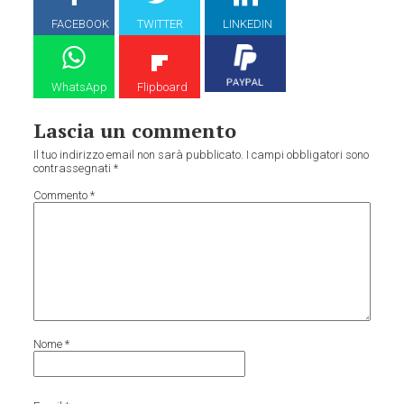
FACEBOOK
TWITTER
LINKEDIN
WhatsApp
Flipboard
Lascia un commento
Il tuo indirizzo email non sarà pubblicato.
I campi obbligatori sono
contrassegnati
*
Commento
*
Nome
*