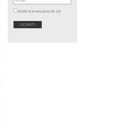
l
Accetto la privacy policy del sito
l
d
i
l
n
e
o
e
i
à
x
a