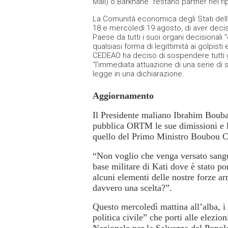
Mali) o Barkhane “restano partner nel ripr
La Comunità economica degli Stati dell’
18 e mercoledì 19 agosto, di aver deciso 
Paese da tutti i suoi organi decisiona
qualsiasi forma di legittimità ai golpisti 
CEDEAO ha deciso di sospendere tutti gli
“l’immediata attuazione di una serie di sa
legge in una dichiarazione.
Aggiornamento
Il Presidente maliano Ibrahim Bouba
pubblica ORTM le sue dimissioni e l
quello del Primo Ministro Boubou Ci
“Non voglio che venga versato sangu
base militare di Kati dove è stato po
alcuni elementi delle nostre forze ar
davvero una scelta?”.
Questo mercoledì mattina all’alba, i
politica civile” che porti alle elezio