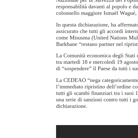
Nazionale per la Salvezza del Popol
responsabilità davanti al popolo e da
colonnello maggiore Ismaël Wagué, v
In questa dichiarazione, ha affermato
assicurato che tutti gli accordi inter
come Misusma (United Nations Multi
Barkhane “restano partner nel ripristi
La Comunità economica degli Stati 
tra martedì 18 e mercoledì 19 agosto,
di “sospendere” il Paese da tutti i s
La CEDEAO “nega categoricamente qua
l’immediato ripristino dell’ordine c
tutti gli scambi finanziari tra i suo
una serie di sanzioni contro tutti i go
dichiarazione.