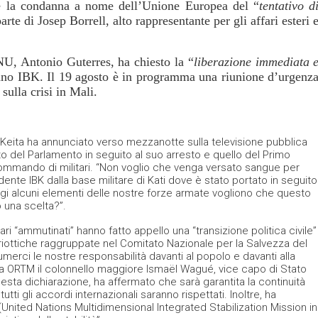
che la condanna a nome dell’Unione Europea del “
tentativo d
arte di Josep Borrell, alto rappresentante per gli affari esteri 
ONU, Antonio Guterres, ha chiesto la “
liberazione immediata 
iano IBK. Il 19 agosto è in programma una riunione d’urgenz
sulla crisi in Mali.
 Keita ha annunciato verso mezzanotte sulla televisione pubblica
o del Parlamento in seguito al suo arresto e quello del Primo
ommando di militari. “Non voglio che venga versato sangue per
dente IBK dalla base militare di Kati dove è stato portato in seguito
gi alcuni elementi delle nostre forze armate vogliono che questo
o una scelta?”.
tari “ammutinati” hanno fatto appello una “transizione politica civile”
patriottiche raggruppate nel Comitato Nazionale per la Salvezza del
rci le nostre responsabilità davanti al popolo e davanti alla
lica ORTM il colonnello maggiore Ismaël Wagué, vice capo di Stato
uesta dichiarazione, ha affermato che sarà garantita la continuità
utti gli accordi internazionali saranno rispettati. Inoltre, ha
nited Nations Multidimensional Integrated Stabilization Mission in