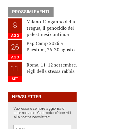
a
i
PROSSIMI EVENTI
Milano. L’inganno della
8
e
tregua, il genocidio dei
l
palestinesi continua
AGO
a
Pap Camp 2026 a
26
Paestum, 26-30 agosto
i
AGO
,
Roma, 11-12 settembre.
11
Figli della stessa rabbia
e
SET
a
NEWSLETTER
n
a
Vuoi essere sempre aggiornato
sulle notizie di Contropiano? Iscriviti
alla nostra newsletter:
l
o