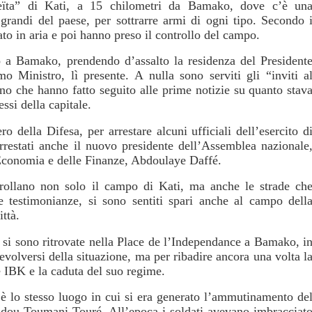
eïta” di Kati, a 15 chilometri da Bamako, dove c’è un
 grandi del paese, per sottrarre armi di ogni tipo. Secondo 
ato in aria e poi hanno preso il controllo del campo.
o a Bamako, prendendo d’assalto la residenza del President
o Ministro, lì presente. A nulla sono serviti gli “inviti a
no che hanno fatto seguito alle prime notizie su quanto stav
ssi della capitale.
ro della Difesa, per arrestare alcuni ufficiali dell’esercito d
arrestati anche il nuovo presidente dell’Assemblea nazionale
Economia e delle Finanze, Abdoulaye Daffé.
trollano non solo il campo di Kati, ma anche le strade ch
testimonianze, si sono sentiti spari anche al campo dell
ttà.
 si sono ritrovate nella Place de l’Independance a Bamako, i
evolversi della situazione, ma per ribadire ancora una volta l
e IBK e la caduta del suo regime.
è lo stesso luogo in cui si era generato l’ammutinamento de
adou Toumani Touré. All’epoca i soldati avevano imbracciat