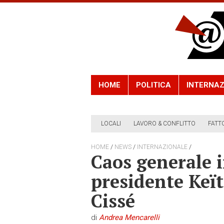
HOME
POLITICA
INTERNAZ
LOCALI
LAVORO & CONFLITTO
FATT
/
/
/
HOME
NEWS
INTERNAZIONALE
Caos generale in
presidente Keït
Cissé
di
Andrea Mencarelli