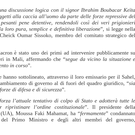
na discussione logica con il signor Ibrahim Boubacar Keït
ggetti alla caccia all’uomo da parte delle forze repressive de
santi pene detentive, rendendoli così dei veri prigionier
la loro pura, semplice e definitiva liberazion
e”, si legge nell
a Cheick Oumar Sissoko, membro del comitato strategico de
cron è stato uno dei primi ad intervenire pubblicamente s
eri in Mali, affermando che “
segue da vicino la situazione 
ento in corso
”.
 hanno sottolineato, attraverso il loro emissario per il Sahel
cambiamento di governo al di fuori del quadro giuridico, “
si
forze di difesa e di sicurezza
”.
rza l’attuale tentativo di colpo di Stato e adotterà tutte l
ripristinare l’ordine costituzionale
”. Il presidente dell
a (UA), Moussa Faki Mahamat, ha “
fermamente
” condannat
o, del Primo Ministro e degli altri membri del governo