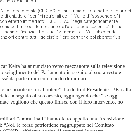
istino della stabilità”.
Africa occidentale (CEDEAO) ha annunciato, nella notte tra martedì
di chiudere i confini regionali con il Mali e di “sospendere” il
li “con effetto immediato”. La CEDEAO “nega categoricamente
e chiede l’immediato ripristino dell’ordine costituzionale”. Infine, la
 scambi finanziari tra i suoi 15 membri e il Mali, chiedendo
nzioni contro tutti i golpisti e i loro partner e collaboratori”, si
car Keita ha annunciato verso mezzanotte sulla televisione
o scioglimento del Parlamento in seguito al suo arresto e
ssé da parte di un commando di militari.
e per mantenermi al potere”, ha detto il Presidente IBK dalla
rtato in seguito al suo arresto, aggiungendo che “se oggi
mate vogliono che questo finisca con il loro intervento, ho
 militari “ammutinati” hanno fatto appello una “transizione
ni: “Noi, le forze patriottiche raggruppate nel Comitato