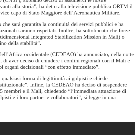
o (CNSP), abbiamo deciso di assumerci le nostre
vanti alla storia”, ha detto alla televisione pubblica ORTM il
ice capo di Stato Maggiore dell’Aeronautica Militare.
 che sarà garantita la continuità dei servizi pubblici e ha
nazionali saranno rispettati.
Inoltre, ha sottolineato che forze
dimensional Integrated Stabilization Mission in Mali) o
no della stabilità”.
dell’Africa occidentale (CEDEAO) ha annunciato, nella notte
 di aver deciso di chiudere i confini regionali con il Mali e
uoi organi decisionali “con effetto immediato”.
lsiasi forma di legittimità ai golpisti e chiede
ostituzionale”. Infine, la CEDEAO ha deciso di sospendere
i 15 membri e il Mali, chiedendo “l’immediata attuazione di
lpisti e i loro partner e collaboratori”, si legge in una