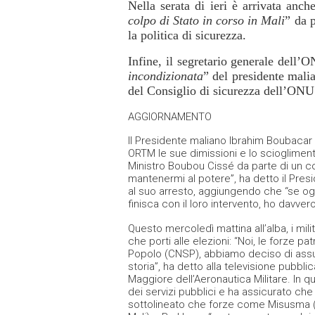
Nella serata di ieri è arrivata an
colpo di Stato in corso in Mali
” da p
la politica di sicurezza.
Infine, il segretario generale dell’
incondizionata
” del presidente mal
del Consiglio di sicurezza dell’ONU 
AGGIORNAMENTO
Il Presidente maliano Ibrahim Boubacar
ORTM le sue dimissioni e lo sciogliment
Ministro Boubou Cissé da parte di un c
mantenermi al potere”, ha detto il Presi
al suo arresto, aggiungendo che “se og
finisca con il loro intervento, ho davver
Questo mercoledì mattina all’alba, i mili
che porti alle elezioni: “Noi, le forze 
Popolo (CNSP), abbiamo deciso di assume
storia”, ha detto alla televisione pubb
Maggiore dell’Aeronautica Militare. In q
dei servizi pubblici e ha assicurato che t
sottolineato che forze come Misusma (U