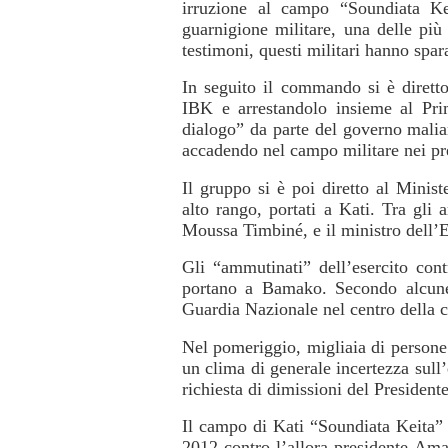
irruzione al campo “Soundiata K
guarnigione militare, una delle più
testimoni, questi militari hanno spar
In seguito il commando si è dirett
IBK e arrestandolo insieme al Prim
dialogo” da parte del governo malia
accadendo nel campo militare nei pre
Il gruppo si è poi diretto al Ministe
alto rango, portati a Kati. Tra gli 
Moussa Timbiné, e il ministro dell’
Gli “ammutinati” dell’esercito con
portano a Bamako. Secondo alcune 
Guardia Nazionale nel centro della ci
Nel pomeriggio, migliaia di persone
un clima di generale incertezza sull’
richiesta di dimissioni del President
Il campo di Kati “Soundiata Keita” 
2012 contro l’allora presidente Am