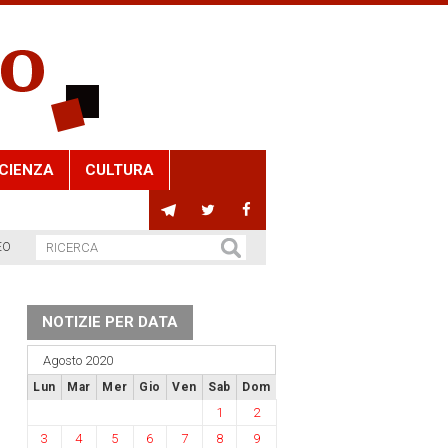
CIENZA
CULTURA
EO
NOTIZIE PER DATA
Agosto 2020
Lun
Mar
Mer
Gio
Ven
Sab
Dom
1
2
3
4
5
6
7
8
9