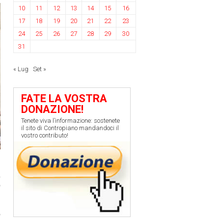
10
11
12
13
14
15
16
17
18
19
20
21
22
23
24
25
26
27
28
29
30
31
« Lug
Set »
FATE LA VOSTRA
DONAZIONE!
Tenete viva l’informazione: sostenete
il sito di Contropiano mandandoci il
vostro contributo!
,
a
o
o