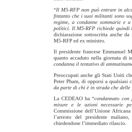
“
Il M5-RFP non può entrare in alcu
fintanto che i suoi militanti sono so
regime, a condanne sommarie e a pe
politici. Il M5-RFP richiede quindi 
dichiarazione sottoscritta anche d
M5-RFP ed ex ministro.
Il presidente francese Emmanuel Ma
quanto accaduto nella giornata di i
condanna il tentativo di ammutinam
Preoccupati anche gli Stati Uniti che
Peter Pham, di opporsi a qualsiasi 
da parte di chi è in strada che delle 
La CEDEAO ha “
condannato con fo
misure e le azioni necessarie per 
Commissione dell’Unione African
l’arresto del presidente malian
chiedendone l’immediato rilascio.