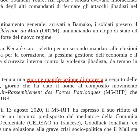
à degli alti comandanti di fermare gli attacchi jihadisti ne
tinamento generale: arrivati a Bamako, i soldati presero i
élévision du Mali
(ORTM), annunciando un colpo di stato e
orte del nuovo regime.
r Keïta è stato rieletto per un secondo mandato alle elezion
a per la corruzione, la pessima gestione dell’economia e i
a sicurezza interna contro la violenza jihadista, da tempo i
a tenuta una
enorme manifestazione di protesta
a seguito dell
gno, giorno che ha dato il nome al composito moviment
in-Rassemblement des Forces Patriotiques
(M5-RFP) ch
e IBK.
 il 13 agosto 2020, il M5-RFP ha espresso il suo rifiuto d
nte un incontro predisposto dal mediatore della Comunit
 Occidentale (CEDEAO in francese), Goodluck Jonathan, e
e una soluzione alla grave crisi socio-politica che il Mali st