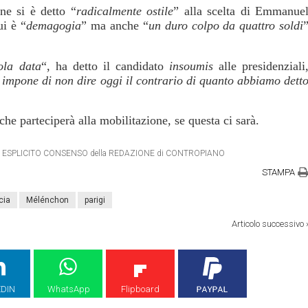
ne si è detto “
radicalmente ostile
” alla scelta di Emmanue
ui è “
demagogia
” ma anche “
un duro colpo da quattro soldi
ola data
“, ha detto il candidato
insoumis
alle presidenziali
i impone di non dire oggi il contrario di quanto abbiamo dett
e parteciperà alla mobilitazione, se questa ci sarà.
TRO ESPLICITO CONSENSO della REDAZIONE di CONTROPIANO
STAMPA
cia
Mélénchon
parigi
Articolo successivo
EDIN
WhatsApp
Flipboard