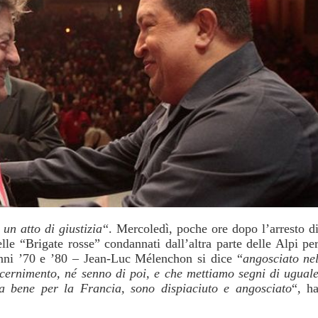
 un atto di giustizia
“. Mercoledì, poche ore dopo l’arresto d
elle “Brigate rosse” condannati dall’altra parte delle Alpi pe
anni ’70 e ’80 – Jean-Luc Mélenchon si dice “
angosciato ne
cernimento, né senno di poi, e che mettiamo segni di ugual
 bene per la Francia, sono dispiaciuto e angosciato
“, h