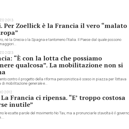
ZO 2013
i. Per Zoellick è la Francia il vero “malato
uropa”
o, né la Grecia o la Spagna e tantomeno l’Italia. Il Paese dal quale possono
 maggiori...
ZO 2023
cia: “È con la lotta che possiamo
nere qualcosa”. La mobilitazione non si
ma
ento contro il progetto della riforma pensionistica è sceso in piazza per l’ottava
 di mobilitazione generale e...
IO 2012
 La Francia ci ripensa. “E’ troppo costosa
rse inutile”
 le esatte parole del movimento No Tav, ma a pronunciarle stavolta è il govern
...