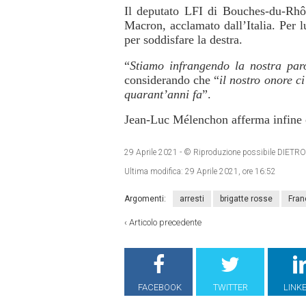
Il deputato LFI di Bouches-du-Rhô
Macron, acclamato dall’Italia. Per l
per soddisfare la destra.
“
Stiamo infrangendo la nostra par
considerando che “
il nostro onore c
quarant’anni fa
”.
Jean-Luc Mélenchon afferma infine ch
29 Aprile 2021
- © Riproduzione possibile DIE
Ultima modifica:
29 Aprile 2021, ore 16:52
Argomenti:
arresti
brigatte rosse
Fran
‹
Articolo precedente
FACEBOOK
TWITTER
LINK