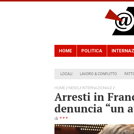
HOME
POLITICA
INTERNAZ
LOCALI
LAVORO & CONFLITTO
FATT
/
/
/
HOME
NEWS
INTERNAZIONALE
Arresti in Fra
denuncia “un a
di
* * *