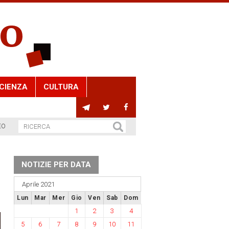
CIENZA
CULTURA
EO
NOTIZIE PER DATA
Aprile 2021
Lun
Mar
Mer
Gio
Ven
Sab
Dom
1
2
3
4
5
6
7
8
9
10
11