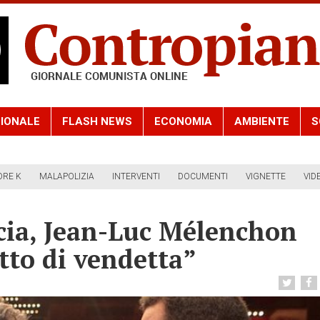
IONALE
FLASH NEWS
ECONOMIA
AMBIENTE
S
ORE K
MALAPOLIZIA
INTERVENTI
DOCUMENTI
VIGNETTE
VID
ncia, Jean-Luc Mélenchon
tto di vendetta”