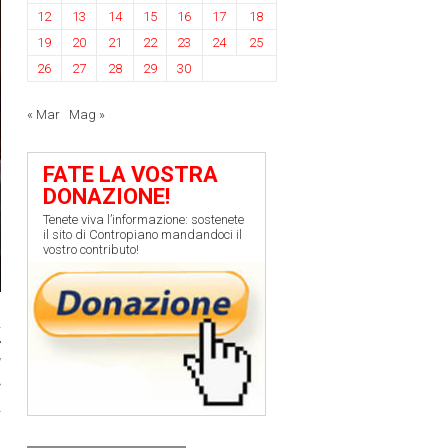
12
13
14
15
16
17
18
19
20
21
22
23
24
25
26
27
28
29
30
« Mar
Mag »
FATE LA VOSTRA
DONAZIONE!
Tenete viva l’informazione: sostenete
il sito di Contropiano mandandoci il
vostro contributo!
i
r
l
e
a