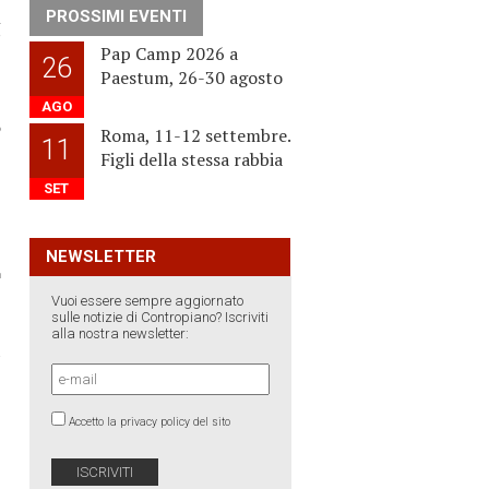
PROSSIMI EVENTI
l
”
Pap Camp 2026 a
26
Paestum, 26-30 agosto
,
AGO
o
Roma, 11-12 settembre.
11
Figli della stessa rabbia
SET
NEWSLETTER
Vuoi essere sempre aggiornato
sulle notizie di Contropiano? Iscriviti
alla nostra newsletter:
›
Accetto la privacy policy del sito