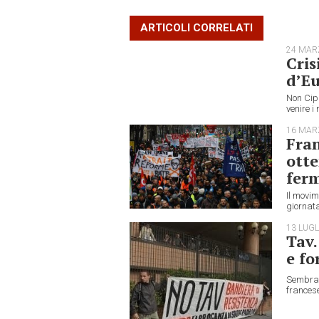
ARTICOLI CORRELATI
24 MAR
Cris
d’E
Non Cipr
venire i
16 MAR
Fran
otte
fer
Il movim
giornata
13 LUGL
Tav.
e fo
Sembrano
francese.