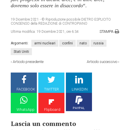
dovremo solo essere in disaccordo
“.
19 Dicembre 2021
- © Riproduzione possibile DIETRO ESPLICITO
CONSENSO della REDAZIONE di CONTROPIANO
STAMPA
Ultima modifica:
19 Dicembre 2021, ore 6:34
Argomenti:
armi nucleari
confini
nato
russia
Stati Uniti
‹
Articolo precedente
Articolo successivo
›
FACEBOOK
TWITTER
LINKEDIN
WhatsApp
Flipboard
Lascia un commento