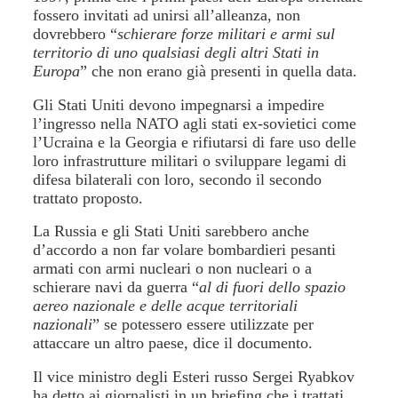
fossero invitati ad unirsi all’alleanza, non
dovrebbero “
schierare forze militari e armi sul
territorio di uno qualsiasi degli altri Stati in
Europa
” che non erano già presenti in quella data.
Gli Stati Uniti devono impegnarsi a impedire
l’ingresso nella NATO agli stati ex-sovietici come
l’Ucraina e la Georgia e rifiutarsi di fare uso delle
loro infrastrutture militari o sviluppare legami di
difesa bilaterali con loro, secondo il secondo
trattato proposto.
La Russia e gli Stati Uniti sarebbero anche
d’accordo a non far volare bombardieri pesanti
armati con armi nucleari o non nucleari o a
schierare navi da guerra “
al di fuori dello spazio
aereo nazionale e delle acque territoriali
nazionali
” se potessero essere utilizzate per
attaccare un altro paese, dice il documento.
Il vice ministro degli Esteri russo Sergei Ryabkov
ha detto ai giornalisti in un briefing che i trattati