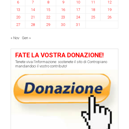
6
7
8
9
10
11
12
13
14
15
16
17
18
19
20
21
22
23
24
25
26
27
28
29
30
31
« Nov
Gen »
FATE LA VOSTRA DONAZIONE!
Tenete viva l’informazione: sostenete il sito di Contropiano
mandandoci il vostro contributo!