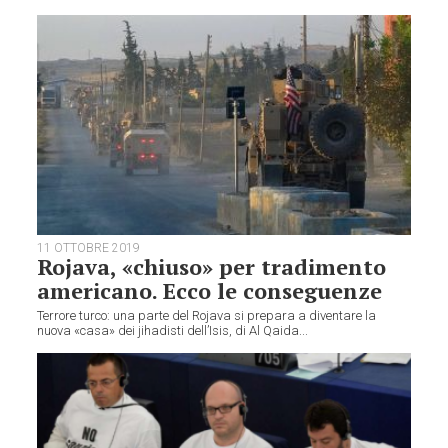
11 OTTOBRE 2019
Rojava, «chiuso» per tradimento
americano. Ecco le conseguenze
Terrore turco: una parte del Rojava si prepara a diventare la
nuova «casa» dei jihadisti dell’Isis, di Al Qaida...