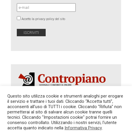
Accetto la privacy policy del sito
Questo sito utilizza cookie e strumenti analoghi per erogare
il servizio e trattare i tuoi dati. Cliccando “Accetta tutti”,
Autorizzazione del Tribunale di Roma 286 del 31
acconsenti all'uso di TUTTI i cookie. Cliccando "Rifiuta" non
dicembre 2014. Direttore Responsabile: Sergio
permetterai al sito di salvare alcun cookie tranne quelli
Cararo. Indirizzo: V.Casalbruciato 27- sc. B - 00159
tecnici. Cliccando "Impostazioni cookie" potrai fornire un
Roma -
consenso controllato. Utilizzando i nostri servizi, l'utente
Tel. 06.640.122.19 -
redazione@contropiano.org
accetta quanto indicato nella
Informativa Privacy
.