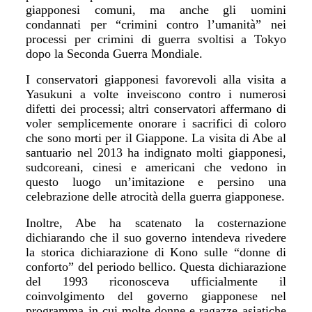
giapponesi comuni, ma anche gli uomini
condannati per
“
crimini contro l
’
umanit
à”
nei
processi per crimini di guerra svoltisi a Tokyo
dopo la Seconda Guerra Mondiale.
I conservatori giapponesi favorevoli alla visita a
Yasukuni a volte inveiscono contro i numerosi
difetti dei processi; altri conservatori affermano di
voler semplicemente onorare i sacrifici di coloro
che sono morti per il Giappone. La visita di Abe al
santuario nel 2013 ha indignato molti giapponesi,
sudcoreani, cinesi e americani che vedono in
questo luogo un
’
imitazione e persino una
celebrazione delle atrocit
à
della guerra giapponese.
Inoltre, Abe ha scatenato la costernazione
dichiarando che il suo governo intendeva rivedere
la storica dichiarazione di Kono sulle
“
donne di
conforto
”
del periodo bellico. Questa dichiarazione
del 1993 riconosceva ufficialmente il
coinvolgimento del governo giapponese nel
programma in cui molte donne e ragazze asiatiche