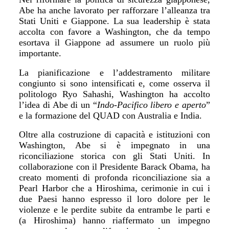
Abe ha anche lavorato per rafforzare l
’
alleanza tra
Stati Uniti e Giappone. La sua leadership è stata
accolta con favore a Washington, che da tempo
esortava il Giappone ad assumere un ruolo più
importante.
La pianificazione e l
’
addestramento militare
congiunto si sono intensificati e, come osserva il
politologo Ryo Sahashi, Washington ha accolto
l
’
idea di Abe di un
“
Indo-Pacifico libero e aperto
”
e la formazione d
el QUAD con Australia e India.
Oltre alla costruzione di capacit
à
e istituzioni con
Washington, Abe si è impegnato in una
riconciliazione storica con gli Stati Uniti. In
collaborazione con il Presidente Barack Obama, ha
creato momenti di profonda riconciliazione sia a
Pearl Harbor che a Hiroshima, cerimonie in cui i
due Paesi hanno espresso il loro dolore per le
violenze e le perdite subite da entrambe le parti e
(a Hiroshima) hanno riaffermato un impegno