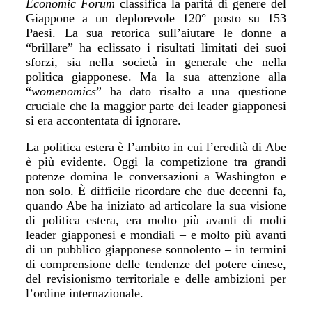
Economic Forum
classifica la parit
à
di genere del
Giappone a un deplorevole 120° posto su 153
Paesi. La sua retorica sull
’
aiutare le donne a
“
brillare
”
ha eclissato i risultati limitati dei suoi
sforzi, sia nella societ
à
in generale che nella
politica giapponese. Ma la sua attenzione alla
“
womenomics
”
ha dato risalto a una questione
cruciale che la maggior parte dei leader giapponesi
si era accontentata di ignorare.
La politica estera è
l’
ambito in cui l
’
eredit
à
di Abe
è
pi
ù evidente. Oggi la competizione tra grandi
potenze domina le conversazioni a Washington e
non solo. È difficile ricordare che due decenni fa,
quando Abe ha iniziato ad articolare la sua visione
di politica estera, era molto più avanti di molti
leader giapponesi e mondiali – e molto più avanti
di un pubblico giapponese sonnolento – in termini
di comprensione delle tendenze del potere cinese,
del revisionismo territoriale e delle ambizioni per
l
’
ordine internazionale.