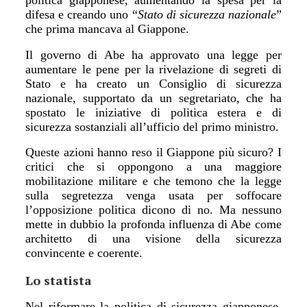
politica giapponese, aumentando la spesa per la
difesa e creando uno
“
Stato di sicurezza nazionale
”
che prima mancava al Giappone.
Il governo di Abe ha approvato una legge per
aumentare le pene per la rivelazione di segreti di
Stato e ha creato un Consiglio di sicurezza
nazionale, supportato da un segretariato, che ha
spostato le iniziative di politica estera e di
sicurezza sostanziali all
’
ufficio del primo ministro.
Queste azioni hanno reso il Giappone più sicuro? I
critici che si oppongono a una maggiore
mobilitazione militare e che temono che la legge
sulla segretezza venga usata per soffocare
l
’
opposizione politica dicono di no. Ma nessuno
mette in dubbio la profonda influenza di Abe come
architetto di una visione della sicurezza
convincente e coerente.
Lo statista
Nel riformare la politica di sicurezza giapponese,