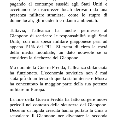
pagando al contempo sussidi agli Stati Uniti e
accettando le insicurezze locali derivanti da una
presenza militare straniera, come lo stupro di
donne locali, gli incidenti e i danni ambientali.
Tuttavia, l
’
alleanza ha anche permesso al
Giappone di scaricare le responsabilit
à
sugli Stati
Uniti, con una spesa militare giapponese pari ad
appena l
’
1% del PIL. Si tratta di circa la met
à
della media mondiale, un dato notevole se si
considera la ricchezza del Giappone.
Ma durante la Guerra Fredda, l
’
alleanza sbilanciata
ha funzionato. L
’
economia sovietica non è mai
stata più di un terzo di quella statunitense e Mosca
ha concentrato la maggior parte della sua potenza
militare in Europa.
La fine della Guerra Fredda ha fatto sorgere nuovi
pericoli nel contesto della sicurezza del Giappone.
Decenni di rapida crescita hanno portato la Cina a
scavalcare il Giappone per diventare la seconda