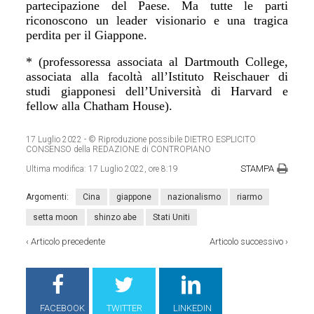
partecipazione del Paese. Ma tutte le parti
riconoscono un leader visionario e una tragica
perdita per il Giappone.
* (professoressa
associat
a
al Dartmouth College,
associat
a
alla facolt
à all’
Istituto Reischauer di
studi giapponesi dell
’Università
di Harvard e
fellow
alla
Chatham House
)
.
17 Luglio 2022
- © Riproduzione possibile DIETRO ESPLICITO
CONSENSO della REDAZIONE di CONTROPIANO
STAMPA
Ultima modifica:
17 Luglio 2022, ore 8:19
Argomenti:
Cina
giappone
nazionalismo
riarmo
setta moon
shinzo abe
Stati Uniti
‹
Articolo precedente
Articolo successivo
›
FACEBOOK
TWITTER
LINKEDIN