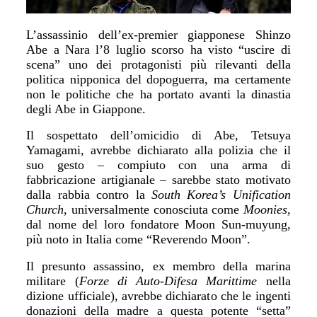
L’assassinio dell’ex-premier giapponese Shinzo
Abe a Nara l’8 luglio scorso ha visto “uscire di
scena” uno dei protagonisti più rilevanti della
politica nipponica del dopoguerra, ma certamente
non le politiche che ha portato avanti la dinastia
degli Abe in Giappone.
Il sospettato dell’omicidio di Abe, Tetsuya
Yamagami, avrebbe dichiarato alla polizia che il
suo gesto – compiuto con una arma di
fabbricazione artigianale – sarebbe stato motivato
dalla rabbia contro la
South Korea’s Unification
Church
, universalmente conosciuta come
Moonies,
dal nome del loro fondatore
Moon Sun-muyung
,
più noto in Italia come “Reverendo Moon”.
Il presunto assassino, ex membro della marina
militare (
Forze di Auto-Difesa Marittime
nella
dizione ufficiale), avrebbe dichiarato che le ingenti
donazioni della madre a questa potente “setta”