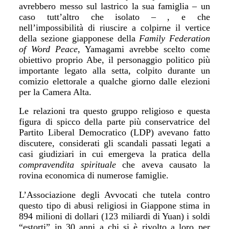
avrebbero messo sul lastrico la sua famiglia – un
caso tutt’altro che isolato – , e che
nell’impossibilità di riuscire a colpirne il vertice
della sezione giapponese della
Family Federation
of Word Peace
, Yamagami avrebbe scelto come
obiettivo proprio Abe, il personaggio politico più
importante legato alla setta, colpito durante un
comizio elettorale a qualche giorno dalle elezioni
per la Camera Alta.
Le relazioni tra questo gruppo religioso e questa
figura di spicco della parte più conservatrice del
Partito Liberal Democratico (LDP) avevano fatto
discutere, considerati gli scandali passati legati a
casi giudiziari in cui emergeva la pratica della
compravendita
spirituale
che aveva causato la
rovina economica di numerose famiglie.
L’Associazione degli Avvocati che tutela contro
questo tipo di abusi religiosi in Giappone stima in
894 milioni di dollari (123 miliardi di Yuan) i soldi
“estorti” in 30 anni a chi si è rivolto a loro per