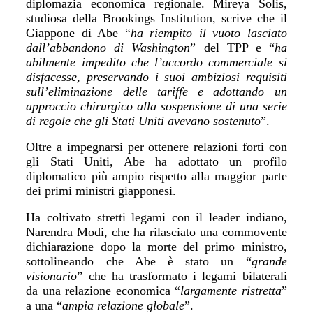
diplomazia economica regionale. Mireya Solis,
studiosa della Brookings Institution, scrive che il
Giappone di Abe
“
ha riempito il vuoto lasciato
dall
’
abbandono di Washington
”
del TPP e
“
ha
abilmente impedito che l
’
accordo commerciale si
disfacesse, preservando i suoi ambiziosi requisiti
sull
’
eliminazione delle tariffe e adottando un
approccio chirurgico alla sospensione di una serie
di regole che gli Stati Uniti avevano sostenuto
”.
Oltre a impegnarsi per ottenere relazioni forti con
gli Stati Uniti, Abe ha adottato un profilo
diplomatico più
ampio rispetto alla maggior parte
dei primi ministri giapponesi.
Ha coltivato stretti legami con il leader indiano,
Narendra Modi, che ha rilasciato una commovente
dichiarazione dopo la morte del primo ministro,
sottolineando che Abe
è stato un
“
grande
visionario
”
che ha trasformato i legami bilaterali
da una relazione economica
“
largamente ristretta
”
a una
“
ampia relazione globale
”
.