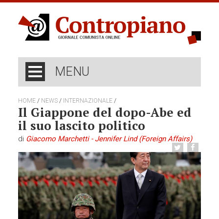
MENU
/
/
/
HOME
NEWS
INTERNAZIONALE
Il Giappone del dopo-Abe ed
il suo lascito politico
di
Giacomo Marchetti - Jennifer Lind (Foreign Affairs)