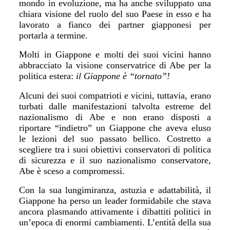
mondo in evoluzione, ma ha anche sviluppato una
chiara visione del ruolo del suo Paese in esso e ha
lavorato a fianco dei partner giapponesi per
portarla a termine.
Molti in Giappone e molti dei suoi vicini hanno
abbracciato la visione conservatrice di Abe per la
politica estera:
il Giappone è “tornato
”
!
Alcuni dei suoi compatrioti e vicini, tuttavia, erano
turbati dalle manifestazioni talvolta estreme del
nazionalismo di Abe e non erano disposti a
riportare
“
indietro
”
un Giappone che aveva eluso
le lezioni del suo passato bellico. Costretto a
scegliere tra i suoi obiettivi conservatori di politica
di sicurezza e il suo nazionalismo conservatore,
Abe è sceso a compromessi.
Con la sua lungimiranza, astuzia e adattabilit
à
, il
Giappone ha perso un leader formidabile che stava
ancora plasmando attivamente i dibattiti politici in
un
’
epoca di enormi cambiamenti. L
’
entit
à
della sua