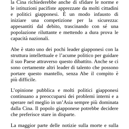
la Cina richiederebbe anche di sfidare le norme e
le istituzioni pacifiste apprezzate da molti cittadini
e politici giapponesi. È un modo infausto di
iniziare una competizione per la sicurezza:
appesantiti dal debito, trascinando con s
é
una
popolazione riluttante e mettendo a dura prova le
capacit
à
nazionali.
Abe è stato uno dei pochi leader giapponesi con la
struttura intellettuale e l
’
acume politico per guidare
il suo Paese attraverso questo dibattito. Anche se ci
sono certamente altri leader di talento che possono
portare questo mantello, senza Abe il compito è
pi
ù difficile.
L
’
opinione pubblica e molti politici giapponesi
continuano a preoccuparsi dei problemi interni e a
sperare nel meglio in un
’
Asia sempre più dominata
dalla Cina. Il popolo giapponese potrebbe decidere
che preferisce stare in disparte.
La maggior parte delle notizie sulla morte e sulla