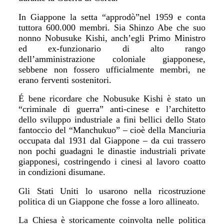
In Giappone la setta “approdò”nel 1959 e conta
tuttora 600.000 membri. Sia Shinzo Abe che suo
nonno Nobusuke Kishi, anch’egli Primo Ministro
ed ex-funzionario di alto rango
dell’amministrazione coloniale giapponese,
sebbene non fossero ufficialmente membri, ne
erano ferventi sostenitori.
É bene ricordare che Nobusuke Kishi è stato un
“criminale di guerra” anti-cinese e l’architetto
dello sviluppo industriale a fini bellici dello Stato
fantoccio del “Manchukuo” –
cio
è della Manciuria
occupata dal 1931 dal Giappone – da cui trassero
non pochi guadagni le dinastie industriali private
giapponesi, costringendo i cinesi al lavoro coatto
in condizioni disumane.
Gli Stati Uniti lo usarono nella ricostruzione
politica di un Giappone che fosse a loro allineato.
La Chiesa è storicamente coinvolta nelle politica