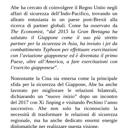
Abe ha cercato di coinvolgere il Regno Unito negli
affari di sicurezza dell
’
Indo-Pacifico, trovando un
alleato entusiasta in un paese post-Brexit alla
ricerca di partner globali. Come ha osservato da
The Economist
,
“
dal 2015 la Gran Bretagna ha
salutato il Giappone come il suo più stretto
partner per la sicurezza in Asia, ha inviato i jet da
combattimento Typhoon per effettuare esercitazioni
con l
’
aviazione giapponese ed è diventata il primo
Paese, oltre all
’
America, a fare esercitazioni con
l
’
esercito giapponese
”
.
Nonostante la Cina sia emersa come la principale
sfida per la sicurezza del Giappone, Abe ha anche
lavorato per migliorare le relazioni bilaterali,
dichiarando un
“
nuovo inizio
”
dopo un incontro
del 2017 con Xi Jinping e visitando Pechino l
’
anno
successivo. Abe non solo ha riconosciuto la
necessit
à
di trasformare le relazioni di sicurezza
regionale, ma ha anche dedicato enormi energie
diplomatiche per realizzare questa visione.