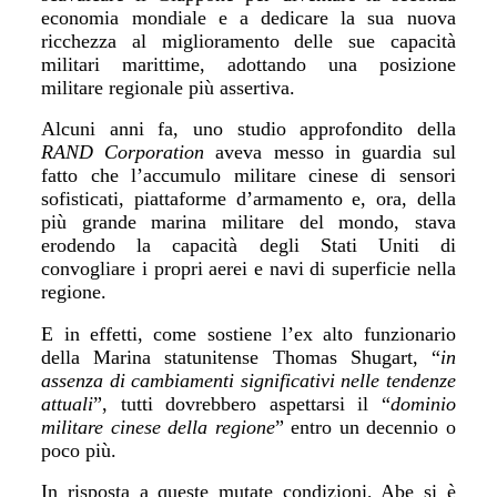
economia mondiale e a dedicare la sua nuova
ricchezza al miglioramento delle sue capacit
à
militari marittime, adottando una posizione
militare regionale più assertiva.
Alcuni anni fa, uno studio approfondito della
RAND Corporation
aveva messo in guardia sul
fatto che l
’
accumulo militare cinese di sensori
sofisticati, piattaforme d
’
armamento e, ora, della
più grande marina militare del mondo, stava
erodendo la capacit
à
degli Stati Uniti di
convogliare i propri aerei e navi di superficie nella
regione.
E in effetti, come sostiene l
’
ex alto funzionario
della Marina statunitense Thomas Shugart,
“
in
assenza di cambiamenti significativi nelle tendenze
attuali
”
, tutti dovrebbero aspettarsi il
“
dominio
militare cinese della regione
”
entro un decennio o
poco più
.
In risposta a queste mutate condizioni, Abe si è