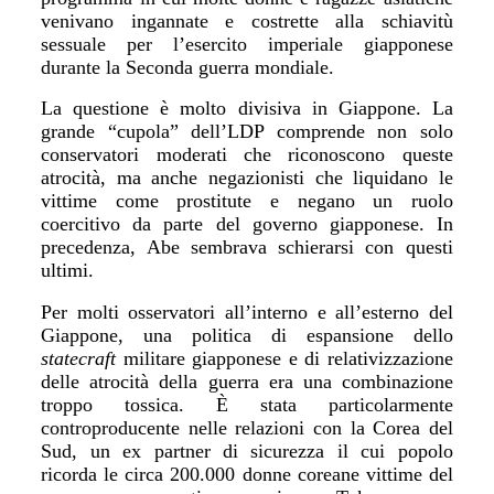
venivano ingannate e costrette alla schiavitù
sessuale per l
’
esercito imperiale giapponese
durante la Seconda guerra mondiale.
La questione è molto divisiva in Giappone. La
grande “cupola” dell
’
LDP comprende non solo
conservatori moderati che riconoscono queste
atrocit
à
, ma anche negazionisti che liquidano le
vittime come prostitute e negano un ruolo
coercitivo da parte del governo giapponese. In
precedenza, Abe sembrava schierarsi con questi
ultimi.
Per molti osservatori all
’
interno e all
’
esterno del
Giappone, una politica di espansione dello
statecraft
militare giapponese e di relativizzazione
delle atrocit
à
della guerra era una combinazione
troppo tossica. È stata particolarmente
controproducente nelle relazioni con la Corea del
Sud, un ex partner di sicurezza il cui popolo
ricorda le circa 200.000 donne coreane vittime del