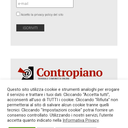
Accetto la privacy policy del sito
Questo sito utilizza cookie e strumenti analoghi per erogare
il servizio e trattare i tuoi dati. Cliccando “Accetta tutti”,
Autorizzazione del Tribunale di Roma 286 del 31
acconsenti all'uso di TUTTI i cookie. Cliccando "Rifiuta" non
dicembre 2014. Direttore Responsabile: Sergio
permetterai al sito di salvare alcun cookie tranne quelli
Cararo. Indirizzo: V.Casalbruciato 27- sc. B - 00159
tecnici. Cliccando "Impostazioni cookie" potrai fornire un
Roma -
consenso controllato. Utilizzando i nostri servizi, l'utente
Tel. 06.640.122.19 -
redazione@contropiano.org
accetta quanto indicato nella
Informativa Privacy
.
SOSTIENICI!
REDAZIONE
CONTATTI