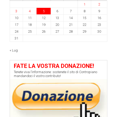
1
2
3
4
5
6
7
8
9
10
11
12
13
14
15
16
17
18
19
20
21
22
23
24
25
26
27
28
29
30
31
« Lug
FATE LA VOSTRA DONAZIONE!
Tenete viva l’informazione: sostenete il sito di Contropiano
mandandoci il vostro contributo!