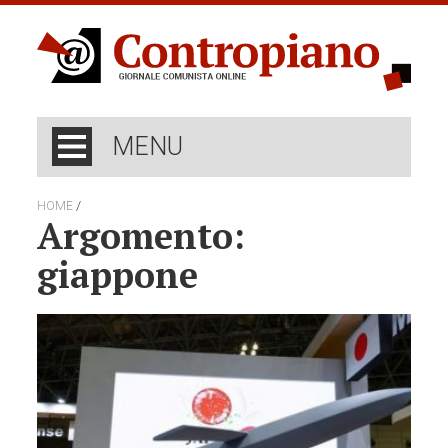
MENU
/
HOME
Argomento:
giappone