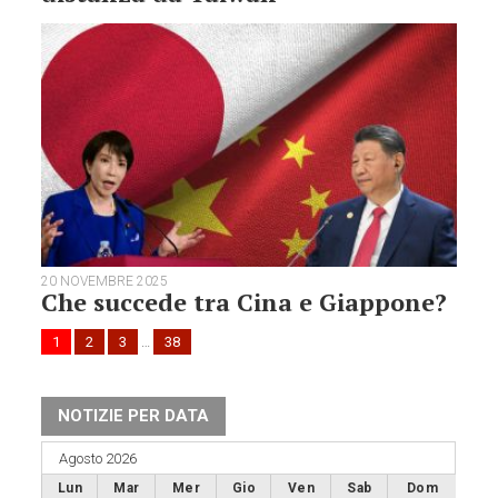
20 NOVEMBRE 2025
Che succede tra Cina e Giappone?
1
2
3
…
38
NOTIZIE PER DATA
Agosto 2026
Lun
Mar
Mer
Gio
Ven
Sab
Dom