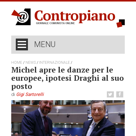
MENU
/
/
/
HOME
NEWS
INTERNAZIONALE
Michel apre le danze per le
europee, ipotesi Draghi al suo
posto
di
Gigi Sartorelli