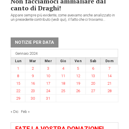
Non facciamoci ammaliare dal
canto di Draghi!
Appare sempre più evidente, come avevamo anche analizzato in
un precedente contributo (vedi qui), il fatto che ci troviamo...
NOTIZIE PER DATA
Gennaio 2024
Lun
Mar
Mer
Gio
Ven
Sab
Dom
1
2
3
4
5
6
7
8
9
10
11
12
13
14
15
16
17
18
19
20
21
22
23
24
25
26
27
28
29
30
31
« Dic
Feb »
FATE LA VOSTRA DONAZIONE!