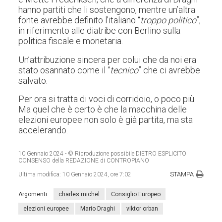
hanno partiti che li sostengono, mentre un’altra
fonte avrebbe definito l’italiano “
troppo politico
”,
in riferimento alle diatribe con Berlino sulla
politica fiscale e monetaria.
Un’attribuzione sincera per colui che da noi era
stato osannato come il “
tecnico
” che ci avrebbe
salvato.
Per ora si tratta di voci di corridoio, o poco più.
Ma quel che è certo è che la macchina delle
elezioni europee non solo è già partita, ma sta
accelerando.
10 Gennaio 2024
- © Riproduzione possibile DIETRO ESPLICITO
CONSENSO della REDAZIONE di CONTROPIANO
STAMPA
Ultima modifica:
10 Gennaio 2024, ore 7:02
Argomenti:
charles michel
Consiglio Europeo
elezioni europee
Mario Draghi
viktor orban