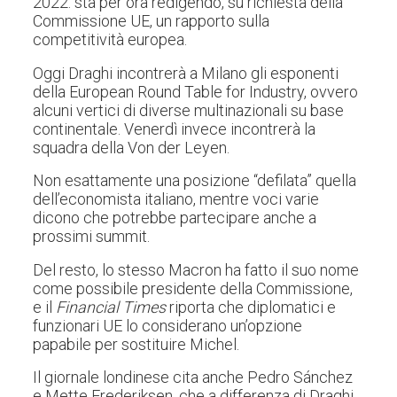
2022: sta per ora redigendo, su richiesta della
Commissione UE, un rapporto sulla
competitività europea.
Oggi Draghi incontrerà a Milano gli esponenti
della European Round Table for Industry, ovvero
alcuni vertici di diverse multinazionali su base
continentale.
Venerdì invece incontrerà la
squadra della Von der Leyen
.
Non esattamente una posizione “defilata” quella
dell’economista italiano, mentre voci varie
dicono che potrebbe partecipare anche a
prossimi summit.
Del resto, lo stesso Macron ha fatto il suo nome
come possibile presidente della Commissione,
e il
Financial Times
riporta che diplomatici e
funzionari UE lo considerano un’opzione
papabile per sostituire Michel.
Il giornale londinese cita anche Pedro Sánchez
e Mette Frederiksen, che a differenza di Draghi