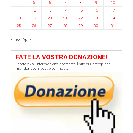
4
5
6
7
8
9
10
11
12
13
14
15
16
17
18
19
20
21
22
23
24
25
26
27
28
29
30
31
« Feb
Apr »
FATE LA VOSTRA DONAZIONE!
Tenete viva l’informazione: sostenete il sito di Contropiano
mandandoci il vostro contributo!