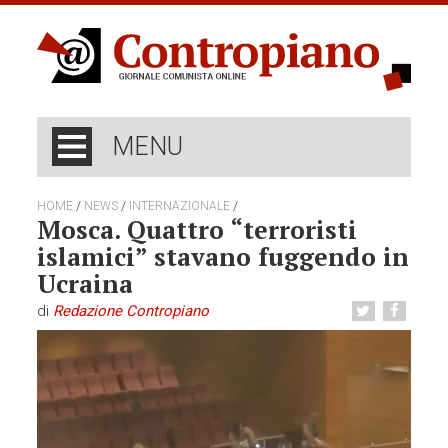
MENU
/
/
/
HOME
NEWS
INTERNAZIONALE
Mosca. Quattro “terroristi
islamici” stavano fuggendo in
Ucraina
di
Redazione Contropiano