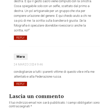
destra. E qui il gesto sacro viene compiuto con la sinistra.
Cosa spiegabile solo con un selfie, scattato dal primo a
destra. Un po’ artigianale per un gruppo che sta per
compiere un’azione del genere. E qui chiedo aiuto a chi ne
sa più di me: la scritta sulla bandiera è giusta. Se la
fotografia è speculare dovrebbe rovesciarsi anche la
scritta, no?”
REPLY
Mara
24 MARZO 2024
9:46
condoglianze a tutti i parenti vittime di questo vile e infa me
attentato e alla Federazione russa.
REPLY
Lascia un commento
Il tuo indirizzo email non sarà pubblicato.
I campi obbligatori sono
contrassegnati
*