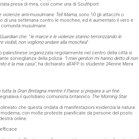
ata presa di mira, così come una di Southport.
le violenze anti-musulmane
Tell Mama
, sono 10 gli attacchi o
 di una settimana contro le moschee, ed è aumentato il vero e
le comunità musulmane.
Guardian
che: “
le marce e le violenze stanno terrorizzando le
 visibili, non vogliono andare alla moschea
”.
ro-palestinese organizzata regolarmente nel centro della città si
ante sorveglianza della polizia.
“I miei genitori mi hanno detto di non
nito è la mia casa”
, ha dichiarato all’AFP lo studente 24enne Mera
in tutta la Gran Bretagna mentre il Paese si prepara a un fine
segnalava il quotidiano comunista britannico
The Morning Star
.
olineato che questa ondata di manifestazioni evidenzia la natura
a moderna, con molte proteste pianificate da persone del posto
destra online.
 efficace.