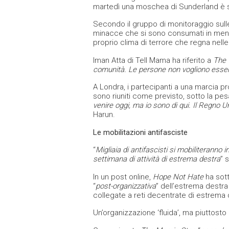
martedì una moschea di Sunderland è st
Secondo il gruppo di monitoraggio sul
minacce che si sono consumati in meno
proprio clima di terrore che regna nel
Iman Atta di Tell Mama ha riferito a
The 
comunità. Le persone non vogliono essere
A Londra, i partecipanti a una marcia p
sono riuniti come previsto, sotto la pes
venire oggi, ma io sono di qui. Il Regno U
Harun.
Le mobilitazioni antifasciste
“
Migliaia di antifascisti si mobiliteranno 
settimana di attività di estrema destra
” 
In un post online,
Hope Not Hate
ha sott
“
post-organizzativa
” dell’estrema destr
collegate a reti decentrate di estrema 
Un’organizzazione ‘fluida’, ma piuttosto