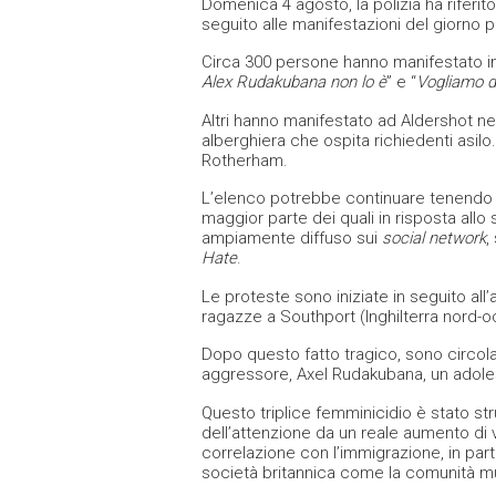
Domenica 4 agosto, la polizia ha riferito
seguito alle manifestazioni del giorno p
Circa 300 persone hanno manifestato in
Alex Rudakubana non lo è
” e “
Vogliamo d
Altri hanno manifestato ad Aldershot nell
alberghiera che ospita richiedenti asilo
Rotherham.
L’elenco potrebbe continuare tenendo con
maggior parte dei quali in risposta all
ampiamente diffuso sui
social network
,
Hate
.
Le proteste sono iniziate in seguito all
ragazze a Southport (Inghilterra nord-o
Dopo questo fatto tragico, sono circolat
aggressore, Axel Rudakubana, un adoles
Questo triplice femminicidio è stato st
dell’attenzione da un reale aumento di v
correlazione con l’immigrazione, in part
società britannica come la comunità 