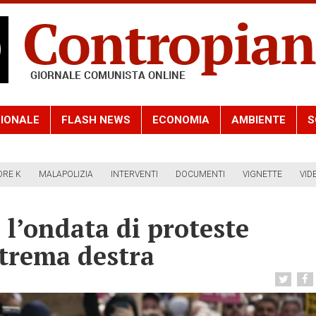
IONALE
FLASH NEWS
ECONOMIA
AMBIENTE
S
ORE K
MALAPOLIZIA
INTERVENTI
DOCUMENTI
VIGNETTE
VID
l’ondata di proteste
strema destra