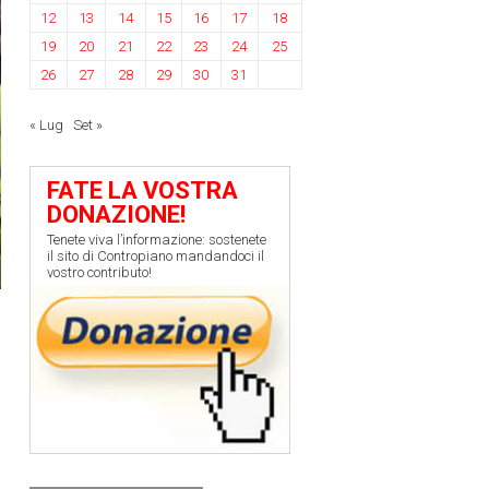
12
13
14
15
16
17
18
19
20
21
22
23
24
25
26
27
28
29
30
31
« Lug
Set »
FATE LA VOSTRA
DONAZIONE!
Tenete viva l’informazione: sostenete
il sito di Contropiano mandandoci il
vostro contributo!