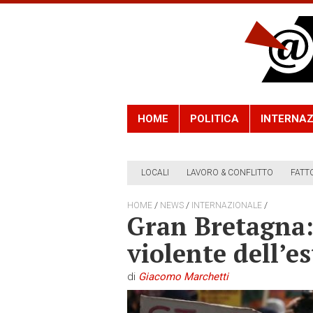
HOME
POLITICA
INTERNAZ
LOCALI
LAVORO & CONFLITTO
FATT
/
/
/
HOME
NEWS
INTERNAZIONALE
Gran Bretagna: 
violente dell’e
di
Giacomo Marchetti