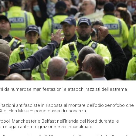
ni da numerose manifestazioni e attacchi razzisti dell’estrema
azioni antifasciste in risposta al montare dell’odio xenofobo che
e X di Elon Musk – come cassa di risonanza.
ool, Manchester e Belfast nell’Irlanda del Nord durante le
 con slogan anti-immigrazione e anti-musulmani.