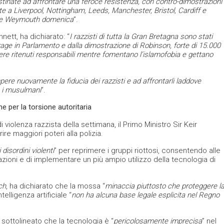
tinate ad affrontare una feroce resistenza, con contro-dimostrazioni
 a Liverpool, Nottingham, Leeds, Manchester, Bristol, Cardiff e
m e Weymouth domenica
”.
ett, ha dichiarato: “
I razzisti di tutta la Gran Bretagna sono stati
age in Parlamento e dalla dimostrazione di Robinson, forte di 15.000
re ritenuti responsabili mentre fomentano l’islamofobia e gettano
pere nuovamente la fiducia dei razzisti e ad affrontarli laddove
e i musulmani
”.
e per la torsione autoritaria
i violenza razzista della settimana, il Primo Ministro Sir Keir
re maggiori poteri alla polizia.
isordini violenti
” per reprimere i gruppi riottosi, consentendo alle
mazioni e di implementare un più ampio utilizzo della tecnologia di
ch
, ha dichiarato che la mossa “
minaccia piuttosto che proteggere l
telligenza artificiale “
non ha alcuna base legale esplicita nel Regno
a sottolineato che la tecnologia è “
pericolosamente imprecisa
” nel