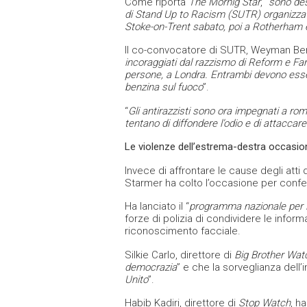
Come riporta
The Mornig Star
, “
sono des
di
Stand Up to Racism
(SUTR) organizzate
Stoke-on-Trent sabato, poi a Rotherha
Il co-convocatore di SUTR, Weyman Benn
incoraggiati dal razzismo di Reform e Far
persone, a Londra. Entrambi devono esse
benzina sul fuoco
”.
“
Gli antirazzisti sono ora impegnati a rom
tentano di diffondere l’odio e di attaccar
Le violenze dell’estrema-destra occasion
Invece di affrontare le cause degli atti d
Starmer ha colto l’occasione per conferi
Ha lanciato il “
programma nazionale per i d
forze di polizia di condividere le infor
riconoscimento facciale.
Silkie Carlo, direttore di
Big Brother Wat
democrazia
” e che la sorveglianza dell’in
Unito
”.
Habib Kadiri, direttore di
Stop Watch
, h