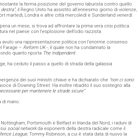
onostante la ferma posizione del governo laburista contro quello
 destra”,
il Regno Unito ha assistito all’ennesimo giorno di violenze,
 martedì, Londra e altre città mercoledì e Sunderland venerdì.
ena un mese, si trova ad affrontare la prima vera crisi politica
ura nel paese con l’esplosione dell’odio razzista.
 avuto una rappresentazione politica con l’enorme consenso
el Farage –
Reform UK
-, il quale non ha condannato la
econdo quanto riporta
The Indipendent
.
age, ha ceduto il passo a quello di strada della galassia
rgenza dei suoi ministri chiave e ha dichiarato che
“non ci sono
oce di Downing Street. Ha inoltre ribadito il suo sostegno alla
 necessarie per mantenere le strade sicure”
.
a di mano.
, Nottingham, Portsmouth e Belfast in Irlanda del Nord, i raduni di
 sui
social network
da esponenti della destra radicale come il
efence League
, Tommy Robinson, a cui è stata data di nuovo la