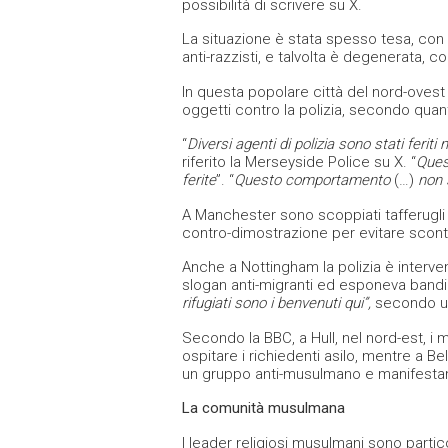
possibilità di scrivere su X.
La situazione è stata spesso tesa, con 
anti-razzisti, e talvolta è degenerata, c
In questa popolare città del nord-ovest d
oggetti contro la polizia, secondo quant
“
Diversi agenti di polizia sono stati ferit
riferito la Merseyside Police su X. “
Ques
ferite
”. “
Questo comportamento
(…)
non 
A Manchester sono scoppiati tafferugli 
contro-dimostrazione per evitare scontr
Anche a Nottingham la polizia è interve
slogan anti-migranti ed esponeva bandie
rifugiati sono i benvenuti qui”,
secondo un 
Secondo la BBC, a Hull, nel nord-est, i m
ospitare i richiedenti asilo, mentre a Be
un gruppo anti-musulmano e manifestanti
La comunità musulmana
I leader religiosi musulmani sono parti