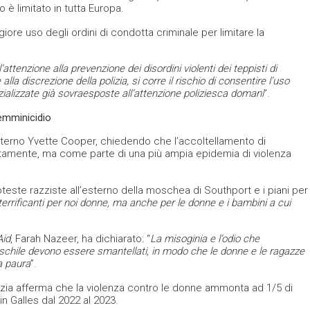
o è limitato in tutta Europa.
re uso degli ordini di condotta criminale per limitare la
attenzione alla prevenzione dei disordini violenti dei teppisti di
lla discrezione della polizia, si corre il rischio di consentire l’uso
ializzate già sovraesposte all’attenzione poliziesca domani
”.
femminicidio
’Interno Yvette Cooper, chiedendo che l’accoltellamento di
tamente, ma come parte di una più ampia epidemia di violenza
teste razziste all’esterno della moschea di Southport e i piani per
errificanti per noi donne, ma anche per le donne e i bambini a cui
id
, Farah Nazeer, ha dichiarato: “
La misoginia e l’odio che
schile devono essere smantellati, in modo che le donne e le ragazze
a paura
”.
polizia afferma che la violenza contro le donne ammonta ad 1/5 di
d in Galles dal 2022 al 2023.