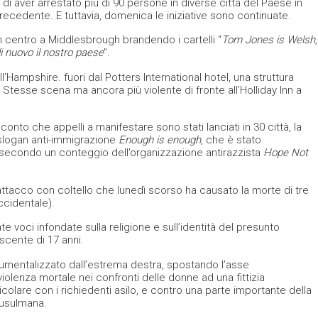
 di aver arrestato più di 90 persone in diverse città del Paese in
recedente. E tuttavia, domenica le iniziative sono continuate.
 centro a Middlesbrough brandendo i cartelli “
Tom Jones is Welsh,
i nuovo il nostro paese
”.
’Hampshire. fuori dal Potters International hotel, una struttura
. Stesse scena ma ancora più violente di fronte all’Holliday Inn a
to che appelli a manifestare sono stati lanciati in 30 città, la
o slogan anti-immigrazione
Enough is enough
, che è stato
 secondo un conteggio dell’organizzazione antirazzista
Hope Not
’attacco con coltello che lunedì scorso ha causato la morte di tre
ccidentale).
e voci infondate sulla religione e sull’identità del presunto
cente di 17 anni.
rumentalizzato dall’estrema destra, spostando l’asse
iolenza mortale nei confronti delle donne ad una fittizia
icolare con i richiedenti asilo, e contro una parte importante della
musulmana.