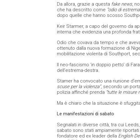
Da allora, grazie a questa
fake news
, n
che ha descritto come
“odio di estrema
dopo quelle che hanno scosso Southport
Keir Starmer, a capo del governo da app
interna che evidenzia una profonda fratt
Odio che covava da tempo e che aveva
ottenuto dalla nuova formazione di Nig
mobilitazione violenta di Southport, s
Il neo-fascismo ‘in doppio petto’ di Far
dell’estrema-destra.
Stamer ha convocato una riunione d’eme
scuse per la violenza”,
secondo un portav
polizia affinché prenda
“tutte le misure
Ma è chiaro che la situazione è sfuggit
Le manifestazioni di sabato
Segnalati in diverse città, tra cui Leeds
sabato sono stati ampiamente riportati
fondatore ed ex leader della
English D