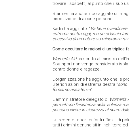
trovare i sospetti, al punto che il suo us
Starmer ha anche incoraggiato un maggio
circolazione di alcune persone.
Kadiri ha aggiunto: “
Va bene rivendicare l’
estrema destra oggi, ma se si lascia fare a
eccessivo di un potere su minoranze razz
Come occultare le ragioni di un triplice 
Women’s Aid
ha scritto al ministro dell
Southport non venga considerato isola
contro donne e ragazze.
L’organizzazione ha aggiunto che le pro
ulteriori azioni di estrema destra “
sono t
forniamo assistenza
”.
L’amministratore delegato di
Women’s A
permettono l’esistenza della violenza ma
possano vivere in sicurezza al riparo dall
Un recente report di fonti ufficiali di 
tutti i crimini denunciati in Inghilterra e