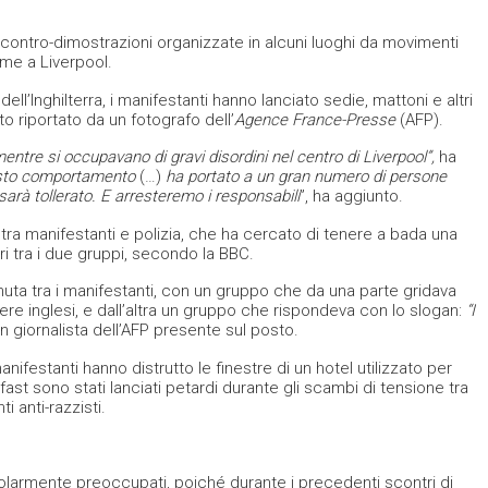
contro-dimostrazioni organizzate in alcuni luoghi da movimenti
ome a Liverpool.
ell’Inghilterra, i manifestanti hanno lanciato sedie, mattoni e altri
o riportato da un fotografo dell’
Agence France-Presse
(AFP).
i mentre si occupavano di gravi disordini nel centro di Liverpool”,
ha
to comportamento
(…)
ha portato a un gran numero di persone
sarà tollerato.
E arresteremo i responsabili
”, ha aggiunto.
tra manifestanti e polizia, che ha cercato di tenere a bada una
i tra i due gruppi, secondo la BBC.
nuta tra i manifestanti, con un gruppo che da una parte gridava
re inglesi, e dall’altra un gruppo che rispondeva con lo slogan:
“I
giornalista dell’AFP presente sul posto.
anifestanti hanno distrutto le finestre di un hotel utilizzato per
lfast sono stati lanciati petardi durante gli scambi di tensione tra
 anti-razzisti.
colarmente preoccupati, poiché durante i precedenti scontri di