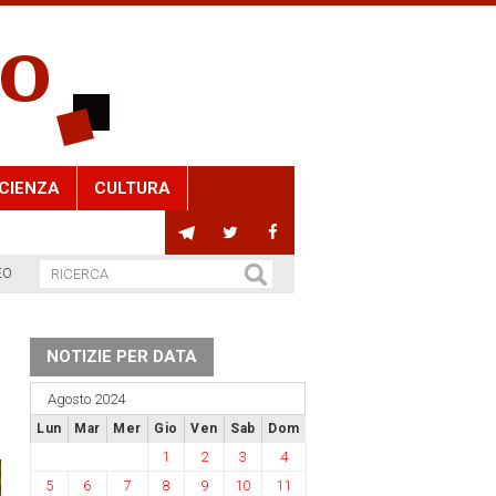
CIENZA
CULTURA
EO
NOTIZIE PER DATA
Agosto 2024
Lun
Mar
Mer
Gio
Ven
Sab
Dom
1
2
3
4
5
6
7
8
9
10
11