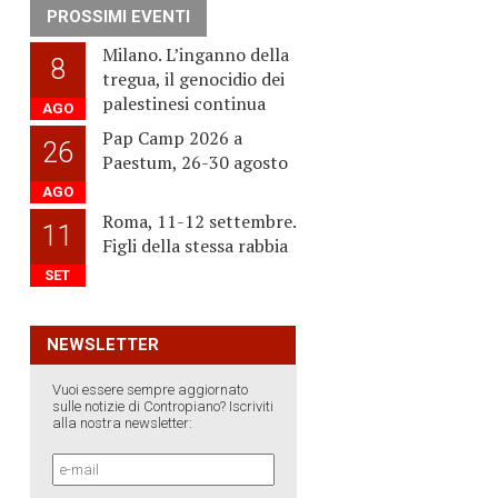
PROSSIMI EVENTI
Milano. L’inganno della
8
tregua, il genocidio dei
palestinesi continua
AGO
Pap Camp 2026 a
26
Paestum, 26-30 agosto
AGO
Roma, 11-12 settembre.
11
Figli della stessa rabbia
SET
NEWSLETTER
Vuoi essere sempre aggiornato
sulle notizie di Contropiano? Iscriviti
alla nostra newsletter: