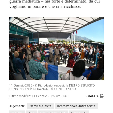
guerra mediatica – ma forte e determinato, da cui
vogliamo imparare e che ci arricchisce.
11 Gennaio 2025
- © Riproduzione possibile DIETRO ESPLICITO
CONSENSO della REDAZIONE di CONTROPIANO
STAMPA
Ultima modifica:
11 Gennaio 2025, ore 8:56
Argomenti:
Cambiare Rotta
Internazionale Antifascista