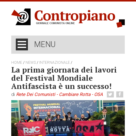
MENU
/
/
/
HOME
NEWS
INTERNAZIONALE
La prima giornata dei lavori
del Festival Mondiale
Antifascista è un successo!
di
Rete Dei Comunisti - Cambiare Rotta - OSA