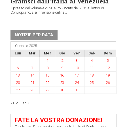
Gramsci dall’italia al Venezuela
Il prezzo del volume è di 20 euro. Sconto del 25% ai lettori di
Contropiano, sia in versione online...
NOTIZIE PER DATA
Gennaio 2025
Lun
Mar
Mer
Gio
Ven
Sab
Dom
1
2
3
4
5
6
7
8
9
10
11
12
13
14
15
16
17
18
19
20
21
22
23
24
25
26
27
28
29
30
31
« Dic
Feb »
FATE LA VOSTRA DONAZIONE!
Tenete viva l’informazione: sostenete il sito di Contropiano