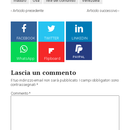
maduro
Osa
rete dei comunisti
Venezuela
‹
Articolo precedente
Articolo successivo
›
FACEBOOK
TWITTER
LINKEDIN
WhatsApp
Flipboard
Lascia un commento
Il tuo indirizzo email non sarà pubblicato.
I campi obbligatori sono
contrassegnati
*
Commento
*