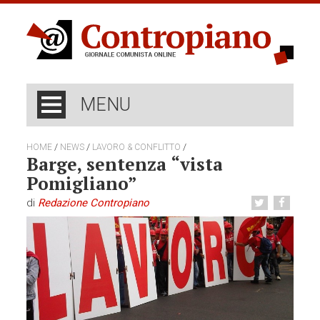
MENU
/
/
/
HOME
NEWS
LAVORO & CONFLITTO
Barge, sentenza “vista
Pomigliano”
di
Redazione Contropiano