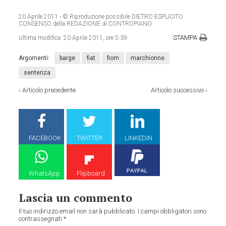
20 Aprile 2011
- © Riproduzione possibile DIETRO ESPLICITO
CONSENSO della REDAZIONE di CONTROPIANO
STAMPA
Ultima modifica:
20 Aprile 2011, ore 5:39
Argomenti:
barge
fiat
fiom
marchionne
sentenza
‹
Articolo precedente
Articolo successivo
›
FACEBOOK
TWITTER
LINKEDIN
WhatsApp
Flipboard
Lascia un commento
Il tuo indirizzo email non sarà pubblicato.
I campi obbligatori sono
contrassegnati
*