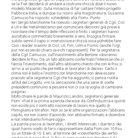
se la Fiat deciderà di andare a costruire chissà dove il nuovo
modello Maserati. Sulla minaccia di far saltare l’intero progetto
Fabbrica Italia, e dunque sui ricorsi alla magistratura, Susanna
Camusso ha risposto: «chiedetelo alla Fiom». Punto.
Ieri Sergio Marchionne ha ricevuto i segretari generali di Cgil, Cisl
e Uil e dei metalmeccanici per comunicare decisioni già prese e
ricordare che il tempo delle riflessioni è finito. I segretari hanno
ascoltato e commentato brevemente: è vero, bisogna firmare
subito sennò il capo si innervosisce e chissà cosa potrebbe fare.
Così i leader maximi di Cisl, Uil, Fim, Uilm e Fismic (anche l’Ugl,
pur non essendo chiaro se e chi rappresenti). Per la segretaria
della Cgil Camusso, sull’investimento alla Bertone «dovranno
decidere le Rsu. Da un lato abbiamo confermato l’interesse che si
faccia l’investimento, dall’altro abbiamo chiesto che con le Rsu si
arrivi a un punto che permetta ai lavoratori di decire». Certo il
clima non è bello e l’incontro con Marchionne non deve essere
piaciuto alla segretaria Cgil che ha aggiunto, si pensa rivolta
all’Ad del Lingotto: «Ho la sensazione che una serie di scelte
precedenti continuino a pesare e non ci sia la voglia di cambiare
pagina».
Molto chiare le parole di Maurizio Landini, segretario generale
Fiom: «Fiat è la prima azienda che esce da Confindustria e quindi
non esiste più il contratto nazionale di lavoro ma quello di
Pomigliano e Mirafiori. Non so se le altre organizzazioni l’abbiano
capito, noi non siamo d’accordo: non abbiamo firmato a dicembre
e non intendiamo firmare oggi».
La parola passa ai lavoratori, i diretti interessati, i due terzi dei
quali hanno scelto di farsi rappresentare dalla Fiom con 10 Rsu
su un totale di 15. E ieri, al termine del «ricevimento» dei vertici
sindacali in casa Fiat, le Rsu si sono riunite per decidere il da