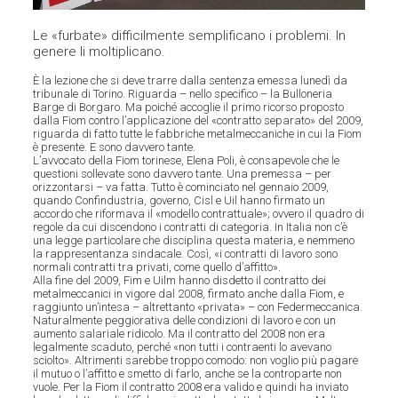
Le «furbate» difficilmente semplificano i problemi. In
genere li moltiplicano.
È la lezione che si deve trarre dalla sentenza emessa lunedì da
tribunale di Torino. Riguarda – nello specifico – la Bulloneria
Barge di Borgaro. Ma poiché accoglie il primo ricorso proposto
dalla Fiom contro l’applicazione del «contratto separato» del 2009,
riguarda di fatto tutte le fabbriche metalmeccaniche in cui la Fiom
è presente. E sono davvero tante.
L’avvocato della Fiom torinese, Elena Poli, è consapevole che le
questioni sollevate sono davvero tante. Una premessa – per
orizzontarsi – va fatta. Tutto è cominciato nel gennaio 2009,
quando Confindustria, governo, Cisl e Uil hanno firmato un
accordo che riformava il «modello contrattuale»; ovvero il quadro di
regole da cui discendono i contratti di categoria. In Italia non c’è
una legge particolare che disciplina questa materia, e nemmeno
la rappresentanza sindacale. Così, «i contratti di lavoro sono
normali contratti tra privati, come quello d’affitto».
Alla fine del 2009, Fim e Uilm hanno disdetto il contratto dei
metalmeccanici in vigore dal 2008, firmato anche dalla Fiom, e
raggiunto un’intesa – altrettanto «privata» – con Federmeccanica.
Naturalmente peggiorativa delle condizioni di lavoro e con un
aumento salariale ridicolo. Ma il contratto del 2008 non era
legalmente scaduto, perché «non tutti i contraenti lo avevano
sciolto». Altrimenti sarebbe troppo comodo: non voglio più pagare
il mutuo o l’affitto e smetto di farlo, anche se la controparte non
vuole. Per la Fiom il contratto 2008 era valido e quindi ha inviato