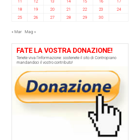
11
12
13
14
15
16
17
18
19
20
21
22
23
24
25
26
27
28
29
30
« Mar
Mag »
FATE LA VOSTRA DONAZIONE!
Tenete viva l’informazione: sostenete il sito di Contropiano
mandandoci il vostro contributo!