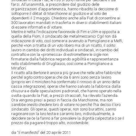
farsi. All’unanimità, a prescindere dal giudizio delle
organizzazioni d’appartenenza, hanno ribadito la decisione di
sottoporre il diktat di Marchionne al giudizio e al voto dei
dipendenti il 2 maggio. Chiedono anche alla Fiat di consentire ai
300 lavoratori mandati in trasferta in diversi stabilimenti italiani
di essere informati e di votare.
Mentre è netta l’indicazione favorevole di Fim e Uilm e opposta a
quella della Fiom, il sindacato dei metalmeccanici Cgil non dà
indicazione di voto, così come era avvenuto a Pomigliano e a Melfi,
perché «non si tratta di un voto libero ma di un ricatto, il solito:
lavoro in cambio dei diritti individuali e sindacali, in cambio del
contratto e con la «promessa» di estromettere le sigle non
firmatarie dalla fabbrica negando agibilità e rappresentanza
nello stabilimento di Grugliasco, così come a Pomigliano e a
Mirafiori.
Il ricatto alla Bertone è ancora più grave che nelle altre fabbriche
perché agito contro operai che da 6 anni sono senza lavoro
(proprio ieri il ministero ha confermato il rinnovo di un anno della
cassa integrazione), operai che hanno salvato la fabbrica dalla
chiusura e dalle speculazioni padronali, che hanno sperato nella
svolta quando la Fiat, a prezzi stracciati, ha rilevato l’azienda.
Ora vengono presi a pesci in faccia da Marchionne, ma non
sarebbe onesto chedere loro di votare no perché l’ha deciso il loro
sindacato. Gli operai, questi operai, non sono burattini, sanno
ragionare con la loro testa e saranno loro, individualmente, a
decidere se ce la fanno a far prevalere la dignità calpestata o se il
prezzo da pagare è troppo alto, insostenibile.
da “il manifesto” del 20 aprile 2011