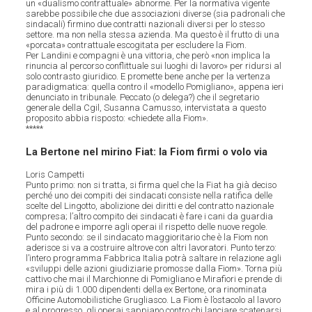
un «dualismo contrattuale» abnorme. Per la normativa vigente
sarebbe possibile che due associazioni diverse (sia padronali che
sindacali) firmino due contratti nazionali diversi per lo stesso
settore. ma non nella stessa azienda. Ma questo è il frutto di una
«porcata» contrattuale escogitata per escludere la Fiom.
Per Landini e compagni è una vittoria, che però «non implica la
rinuncia al percorso conflittuale sui luoghi di lavoro» per ridursi al
solo contrasto giuridico. E promette bene anche per la vertenza
paradigmatica: quella contro il «modello Pomigliano», appena ieri
denunciato in tribunale. Peccato (o delega?) che il segretario
generale della Cgil, Susanna Camusso, intervistata a questo
proposito abbia risposto: «chiedete alla Fiom».
*****
La Bertone nel mirino Fiat: la Fiom firmi o volo via
Loris Campetti
Punto primo: non si tratta, si firma quel che la Fiat ha già deciso
perché uno dei compiti dei sindacati consiste nella ratifica delle
scelte del Lingotto, abolizione dei diritti e del contratto nazionale
compresa; l’altro compito dei sindacati è fare i cani da guardia
del padrone e imporre agli operai il rispetto delle nuove regole.
Punto secondo: se il sindacato maggioritario che è la Fiom non
aderisce si va a costruire altrove con altri lavoratori. Punto terzo:
l’intero programma Fabbrica Italia potrà saltare in relazione agli
«sviluppi delle azioni giudiziarie promosse dalla Fiom». Torna più
cattivo che mai il Marchionne di Pomigliano e Mirafiori e prende di
mira i più di 1.000 dipendenti della ex Bertone, ora rinominata
Officine Automobilistiche Grugliasco. La Fiom è l’ostacolo al lavoro
e al progresso, gli operai sappiano contro chi lanciare scatenarsi