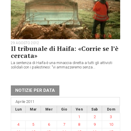
29 AGOSTO 2012
Il tribunale di Haifa: «Corrie se l’è
cercata»
La sentenza di Haifa è una minaccia diretta a tutti gli attivisti
solidali con i palestinesi: "vi ammazzeremo senza...
NOTIZIE PER DATA
Aprile 2011
Lun
Mar
Mer
Gio
Ven
Sab
Dom
1
2
3
4
5
6
7
8
9
10