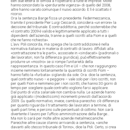
ben due lettera di diffida a rispettarlo a tutte le imprese. Molte
hanno concordato la «perdurante vigenza» di quello del 2008,
altre hanno varato comunque il nuovo accordo. E lì è scattato il
ricorso.
Ora la sentenza Barge fissa un precedente. Federmeccanica,
tramite il presidente Pier Luigi Ceccardi, considera «un errore» la
decisione del tribunale. E contraddittoria, perché sosterrebbe che
«il contratto 2009 è valido e legittimamente applicato a tutti i
dipendenti dell’azienda, tranne a quelli iscritti alla Fiom e a quelli
che ne fanno richiesta».
L’avv. Poli concorda, ma spiega che la contraddizione è nella
normativa italiana in materia di contratti di lavoro. Affidati alla
«contrattazione tra le parti», associate in «sindacati» (padronali o
dei lavoratori, non fa differenza giuridica), può effettivamente
produrre un «mostro» se si rompe l’unitarietà della
rappresentanza. In questo caso Fim e Uil – che non raggiungono
insieme nemmeno lontanamente la quantità di iscritti Fiom –
hanno fatto la «furbata» siglando da sole. Ora. dice la sentenza,
quel contratto nuovo – e peggiore – vale solo per i loro iscritti, non
per quelli Fiom e nemmeno per i non iscritti, che hanno 30 giorni di
tempo per scegliere quale contratto vogliono farsi applicare.
Dal punto di vista salariale non cambia nulla. Le aziende hanno
già applicato i (modestissimi) incrementi previsti dall’accordo
2009. Su quello normativo, invece, cambia parecchio: c’è differenza
per quanto riguarda il trattamento dei lavoratori a termine, di
quelli part time, e persino sulle percentuali di cottimo. Non sarà
divertente il lavoro per l’ufficio amministrazione della Barge…
Ma non lo sarà per molte altre aziende metalmeccaniche.
Parecchie altre cause stanno arrivando a sentenza, «anche
davanti allo stesso tribunale di Torino», dice la Poli. Certo, si crea