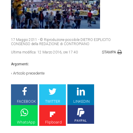
17 Maggio 2011
- © Riproduzione possibile DIETRO ESPLICITO
CONSENSO della REDAZIONE di CONTROPIANO
STAMPA
Ultima modifica:
12 Marzo 2016, ore 17:40
Argomenti:
‹
Articolo precedente
FACEBOOK
TWITTER
LINKEDIN
WhatsApp
Flipboard