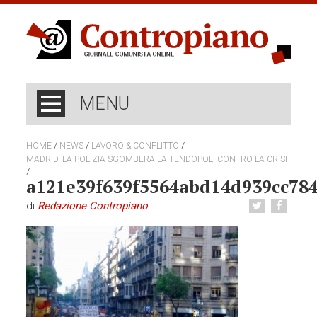
MENU
/
/
/
HOME
NEWS
LAVORO & CONFLITTO
MADRID. LA POLIZIA SGOMBERA LA TENDOPOLI CONTRO LA CRISI
/
a121e39f639f5564abd14d939cc78
di
Redazione Contropiano