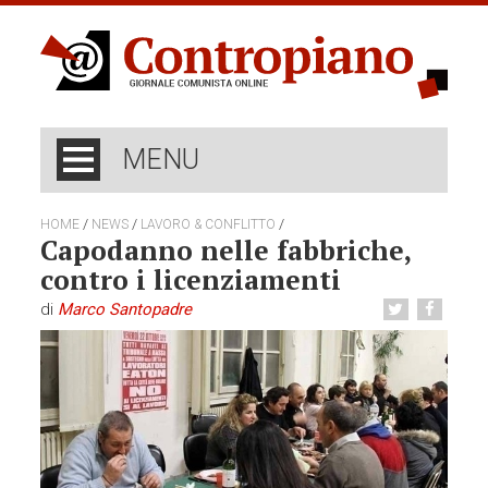
MENU
/
/
/
HOME
NEWS
LAVORO & CONFLITTO
Capodanno nelle fabbriche,
contro i licenziamenti
di
Marco Santopadre