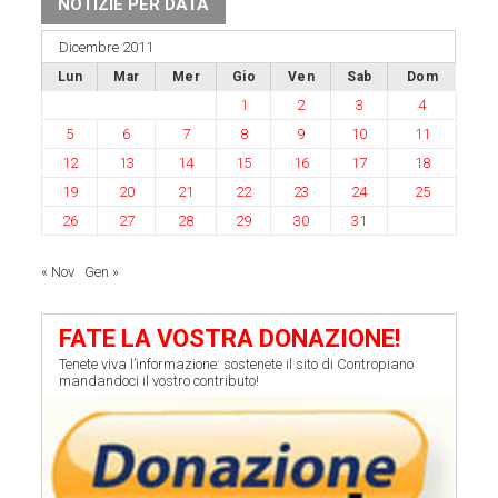
NOTIZIE PER DATA
Dicembre 2011
Lun
Mar
Mer
Gio
Ven
Sab
Dom
1
2
3
4
5
6
7
8
9
10
11
12
13
14
15
16
17
18
19
20
21
22
23
24
25
26
27
28
29
30
31
« Nov
Gen »
FATE LA VOSTRA DONAZIONE!
Tenete viva l’informazione: sostenete il sito di Contropiano
mandandoci il vostro contributo!