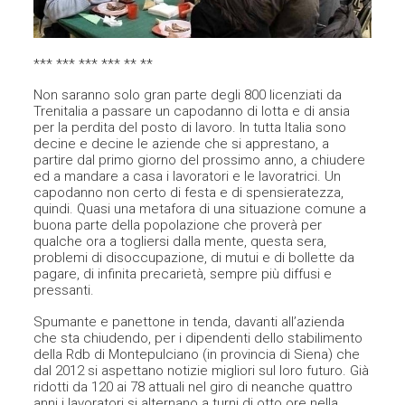
*** *** *** *** ** **
Non saranno solo gran parte degli 800 licenziati da
Trenitalia a passare un capodanno di lotta e di ansia
per la perdita del posto di lavoro. In tutta Italia sono
decine e decine le aziende che si apprestano, a
partire dal primo giorno del prossimo anno, a chiudere
ed a mandare a casa i lavoratori e le lavoratrici. Un
capodanno non certo di festa e di spensieratezza,
quindi. Quasi una metafora di una situazione comune a
buona parte della popolazione che proverà per
qualche ora a togliersi dalla mente, questa sera,
problemi di disoccupazione, di mutui e di bollette da
pagare, di infinita precarietà, sempre più diffusi e
pressanti.
Spumante e panettone in tenda, davanti all’azienda
che sta chiudendo, per i dipendenti dello stabilimento
della Rdb di Montepulciano (in provincia di Siena) che
dal 2012 si aspettano notizie migliori sul loro futuro. Già
ridotti da 120 ai 78 attuali nel giro di neanche quattro
anni i lavoratori si alternano a turni di otto ore nella