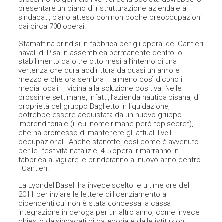
presentare un piano di ristrutturazione aziendale ai
sindacati, piano atteso con non poche preoccupazioni
dai circa 700 operai.
Stamattina brindisi in fabbrica per gli operai dei Cantieri
navali di Pisa in assemblea permanente dentro lo
stabilimento da oltre otto mesi all’interno di una
vertenza che dura addirittura da quasi un anno e
mezzo e che ora sembra – almeno così dicono i
media locali – vicina alla soluzione positiva. Nelle
prossime settimane, infatti, l’azienda nautica pisana, di
proprietà del gruppo Baglietto in liquidazione,
potrebbe essere acquistata da un nuovo gruppo
imprenditoriale (il cui nome rimane però top secret),
che ha promesso di mantenere gli attuali livelli
occupazionali. Anche stanotte, così come è avvenuto
per le festività natalizie, 4-5 operai rimarranno in
fabbrica a ‘vigilare’ e brinderanno al nuovo anno dentro
i Cantieri.
La Lyondel Basell ha invece scelto le ultime ore del
2011 per inviare le lettere di licenziamento ai
dipendenti cui non è stata concessa la cassa
integrazione in deroga per un altro anno, come invece
chiesto da sindacati di categoria e dalle istituzioni