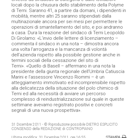
locali dopo la chiusura dello stabilimento della Polyme
di Terni. Saranno 41, a partire da domani, i dipendenti in
mobilità, mentre altri 25 saranno stipendiati dalla
multinazionale ancora per sei mesi per permettere le
operazioni di smantellamento del sito, e poi andranno
a casa. Dura la reazione del sindaco di Terni Leopoldo
Di Girolamo: «L’invio delle lettere di licenziamento –
commenta il sindaco in una nota – dimostra ancora
una volta l’arroganza e la mancanza di volontà
dell’azienda rispetto alla possibile gestione anche in
termini sociali della cessazione del sito di
Terni». «Quello di Basell – affermano in una nota la
presidente della giunta regionale dell’Umbria Catiuscia
Marini e l’assessore Vincenzo Riommi – è un
atteggiamento immotivato ed incomprensibile rispetto
alla delicatezza della situazione del polo chimico di
Terni ed alla necessità di avviare un percorso
complesso di reindustrializzazione sul quale in queste
settimane avevamo registrato positivi e concreti
segnali di una nuova prospettiva».
31 Dicembre 2011
- © Riproduzione possibile DIETRO ESPLICITO
CONSENSO della REDAZIONE di CONTROPIANO
STAMPA
Ultima modifica:
31 Dicembre 2011, ore 16:55