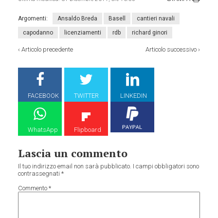
Argomenti:
Ansaldo Breda
Basell
cantieri navali
capodanno
licenziamenti
rdb
richard ginori
‹
Articolo precedente
Articolo successivo
›
FACEBOOK
TWITTER
LINKEDIN
WhatsApp
Flipboard
Lascia un commento
Il tuo indirizzo email non sarà pubblicato.
I campi obbligatori sono
contrassegnati
*
Commento
*