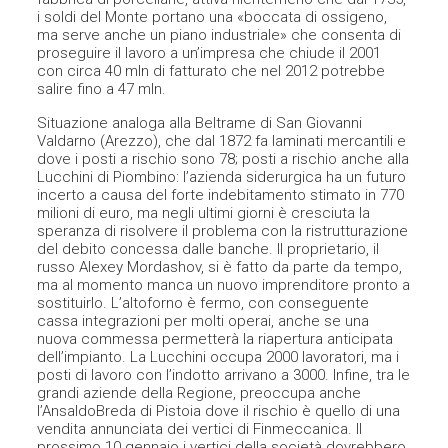
i soldi del Monte portano una «boccata di ossigeno,
ma serve anche un piano industriale» che consenta di
proseguire il lavoro a un’impresa che chiude il 2001
con circa 40 mln di fatturato che nel 2012 potrebbe
salire fino a 47 mln.
Situazione analoga alla Beltrame di San Giovanni
Valdarno (Arezzo), che dal 1872 fa laminati mercantili e
dove i posti a rischio sono 78; posti a rischio anche alla
Lucchini di Piombino: l’azienda siderurgica ha un futuro
incerto a causa del forte indebitamento stimato in 770
milioni di euro, ma negli ultimi giorni è cresciuta la
speranza di risolvere il problema con la ristrutturazione
del debito concessa dalle banche. Il proprietario, il
russo Alexey Mordashov, si è fatto da parte da tempo,
ma al momento manca un nuovo imprenditore pronto a
sostituirlo. L’altoforno è fermo, con conseguente
cassa integrazioni per molti operai, anche se una
nuova commessa permetterà la riapertura anticipata
dell’impianto. La Lucchini occupa 2000 lavoratori, ma i
posti di lavoro con l’indotto arrivano a 3000. Infine, tra le
grandi aziende della Regione, preoccupa anche
l’AnsaldoBreda di Pistoia dove il rischio è quello di una
vendita annunciata dei vertici di Finmeccanica. Il
prossimo 10 gennaio i vertici della società dovrebbero