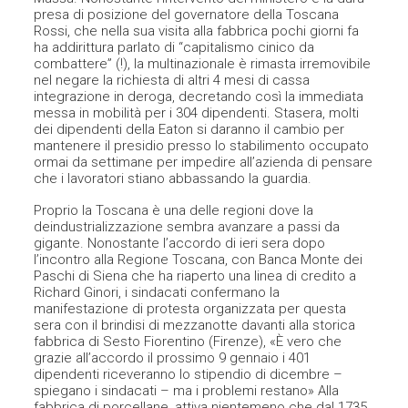
presa di posizione del governatore della Toscana
Rossi, che nella sua visita alla fabbrica pochi giorni fa
ha addirittura parlato di “capitalismo cinico da
combattere” (!), la multinazionale è rimasta irremovibile
nel negare la richiesta di altri 4 mesi di cassa
integrazione in deroga, decretando così la immediata
messa in mobilità per i 304 dipendenti. Stasera, molti
dei dipendenti della Eaton si daranno il cambio per
mantenere il presidio presso lo stabilimento occupato
ormai da settimane per impedire all’azienda di pensare
che i lavoratori stiano abbassando la guardia.
Proprio la Toscana è una delle regioni dove la
deindustrializzazione sembra avanzare a passi da
gigante. Nonostante l’accordo di ieri sera dopo
l’incontro alla Regione Toscana, con Banca Monte dei
Paschi di Siena che ha riaperto una linea di credito a
Richard Ginori, i sindacati confermano la
manifestazione di protesta organizzata per questa
sera con il brindisi di mezzanotte davanti alla storica
fabbrica di Sesto Fiorentino (Firenze), «È vero che
grazie all’accordo il prossimo 9 gennaio i 401
dipendenti riceveranno lo stipendio di dicembre –
spiegano i sindacati – ma i problemi restano» Alla
fabbrica di porcellane, attiva nientemeno che dal 1735,