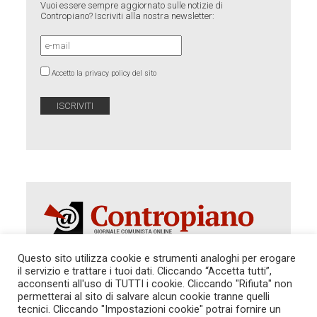
Vuoi essere sempre aggiornato sulle notizie di
Contropiano? Iscriviti alla nostra newsletter:
Accetto la privacy policy del sito
Questo sito utilizza cookie e strumenti analoghi per erogare
il servizio e trattare i tuoi dati. Cliccando “Accetta tutti”,
Autorizzazione del Tribunale di Roma 286 del 31
acconsenti all'uso di TUTTI i cookie. Cliccando "Rifiuta" non
dicembre 2014. Direttore Responsabile: Sergio
permetterai al sito di salvare alcun cookie tranne quelli
Cararo. Indirizzo: V.Casalbruciato 27- sc. B - 00159
tecnici. Cliccando "Impostazioni cookie" potrai fornire un
Roma -