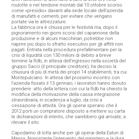
roulotte e nel tendone montati dal 10 ottobre scorso
come «presidio» davanti alla sede locale dell’azienda
di manufatti e cementi, per evitare che vengano
portate via le attrezzature.
La fabbrica ora è chiusa per le festività ma, dopo il
pignoramento nei giorni scorsi del capannone della
produzione e di alcuni macchinari, potrebbe non
riaprire più dopo lo sfratto esecutivo per gli affitti non
pagati. Entrata nella procedura prefallimentare per la
crisi di liquidità con 130 milioni di debito a breve
termine la Rdb, in attesa dell’ingresso nella società del
gruppo Sacci (il principale creditore), ha deciso la
chiusura di più di metà dei propri 14 stabilimenti, tra cui
Montepulciano. In attesa del prossimo incontro con
l’azienda fissato il 13 gennaio, i lavoratori hanno dovuto
prendere atto della lettera con cui la Rdb ha chiesto la
modifica della motivazione della cassa integrazione
straordinaria, in scadenza a luglio, da crisi a
cessazione di attività. Ora gli operai sperano che il
2012 porti un compratore disposto a mettere su carta
le dichiarazioni di intento, che sarebbero già arrivate, a
rilevare il sito.
Capodanno di lotta anche per gli operai della Eaton di
Massa. Nonostante l’intervento del ministero e la dura