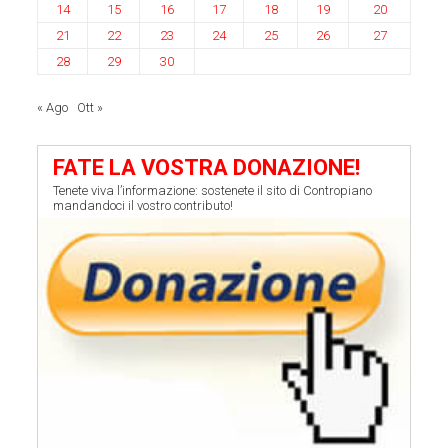
14
15
16
17
18
19
20
21
22
23
24
25
26
27
28
29
30
« Ago
Ott »
FATE LA VOSTRA DONAZIONE!
Tenete viva l’informazione: sostenete il sito di Contropiano
mandandoci il vostro contributo!