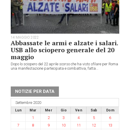
14 MAGGIO 2022
Abbassate le armi e alzate i salari.
USB allo sciopero generale del 20
maggio
Dopo lo sciopero del 22 aprile scorso che ha visto sfilare per Roma
una manifestazione partecipata e combattiva, fatta...
NOTIZIE PER DATA
Settembre 2020
Lun
Mar
Mer
Gio
Ven
Sab
Dom
1
2
3
4
5
6
7
8
9
10
11
12
13