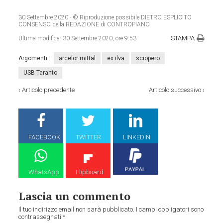
30 Settembre 2020
- © Riproduzione possibile DIETRO ESPLICITO
CONSENSO della REDAZIONE di CONTROPIANO
STAMPA
Ultima modifica:
30 Settembre 2020, ore 9:53
Argomenti:
arcelor mittal
ex ilva
sciopero
USB Taranto
‹
Articolo precedente
Articolo successivo
›
FACEBOOK
TWITTER
LINKEDIN
WhatsApp
Flipboard
Lascia un commento
Il tuo indirizzo email non sarà pubblicato.
I campi obbligatori sono
contrassegnati
*