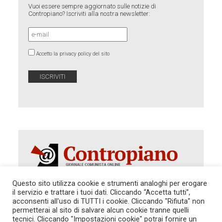
Vuoi essere sempre aggiornato sulle notizie di
Contropiano? Iscriviti alla nostra newsletter:
Accetto la privacy policy del sito
Questo sito utilizza cookie e strumenti analoghi per erogare
il servizio e trattare i tuoi dati. Cliccando “Accetta tutti”,
Autorizzazione del Tribunale di Roma 286 del 31
acconsenti all'uso di TUTTI i cookie. Cliccando "Rifiuta" non
dicembre 2014. Direttore Responsabile: Sergio
permetterai al sito di salvare alcun cookie tranne quelli
Cararo. Indirizzo: V.Casalbruciato 27- sc. B - 00159
tecnici. Cliccando "Impostazioni cookie" potrai fornire un