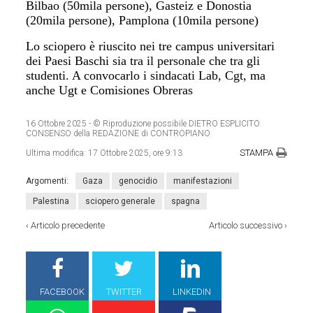
Bilbao (50mila persone), Gasteiz e Donostia
(20mila persone), Pamplona (10mila persone)
Lo sciopero è riuscito nei tre campus universitari
dei Paesi Baschi sia tra il personale che tra gli
studenti. A convocarlo i sindacati Lab, Cgt, ma
anche Ugt e Comisiones Obreras
16 Ottobre 2025
- © Riproduzione possibile DIETRO ESPLICITO
CONSENSO della REDAZIONE di CONTROPIANO
STAMPA
Ultima modifica:
17 Ottobre 2025, ore 9:13
Argomenti:
Gaza
genocidio
manifestazioni
Palestina
sciopero generale
spagna
‹
Articolo precedente
Articolo successivo
›
FACEBOOK
TWITTER
LINKEDIN