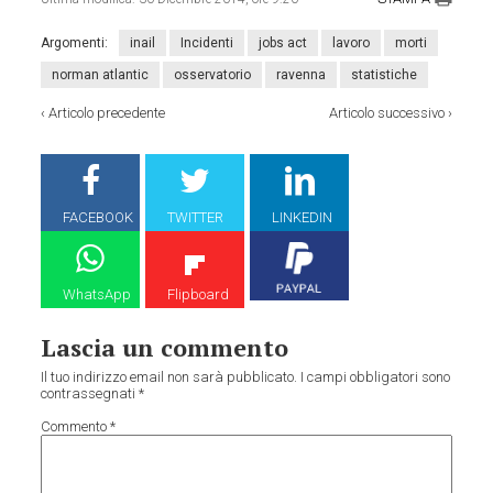
Argomenti:
inail
Incidenti
jobs act
lavoro
morti
norman atlantic
osservatorio
ravenna
statistiche
‹
Articolo precedente
Articolo successivo
›
FACEBOOK
TWITTER
LINKEDIN
WhatsApp
Flipboard
Lascia un commento
Il tuo indirizzo email non sarà pubblicato.
I campi obbligatori sono
contrassegnati
*
Commento
*