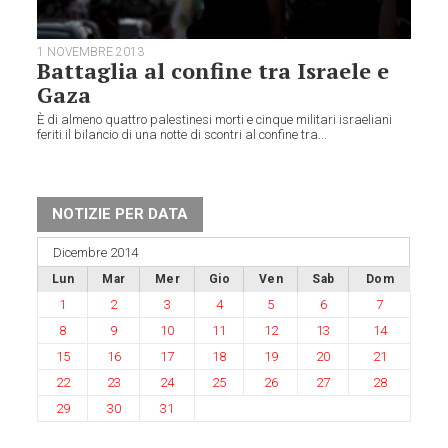
1 NOVEMBRE 2013
Battaglia al confine tra Israele e
Gaza
È di almeno quattro palestinesi morti e cinque militari israeliani
feriti il bilancio di una notte di scontri al confine tra...
NOTIZIE PER DATA
Dicembre 2014
Lun
Mar
Mer
Gio
Ven
Sab
Dom
1
2
3
4
5
6
7
8
9
10
11
12
13
14
15
16
17
18
19
20
21
22
23
24
25
26
27
28
29
30
31