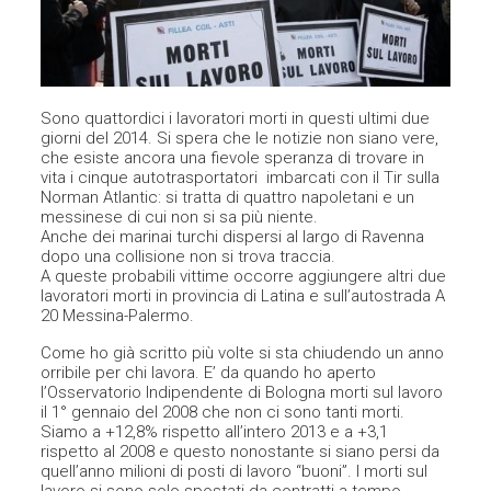
Sono quattordici i lavoratori morti in questi ultimi due
giorni del 2014. Si spera che le notizie non siano vere,
che esiste ancora una fievole speranza di trovare in
vita i cinque autotrasportatori imbarcati con il Tir sulla
Norman Atlantic: si tratta di quattro napoletani e un
messinese di cui non si sa più niente.
Anche dei marinai turchi dispersi al largo di Ravenna
dopo una collisione non si trova traccia.
A queste probabili vittime occorre aggiungere altri due
lavoratori morti in provincia di Latina e sull’autostrada A
20 Messina-Palermo.
Come ho già scritto più volte si sta chiudendo un anno
orribile per chi lavora. E’ da quando ho aperto
l’Osservatorio Indipendente di Bologna morti sul lavoro
il 1° gennaio del 2008 che non ci sono tanti morti.
Siamo a +12,8% rispetto all’intero 2013 e a +3,1
rispetto al 2008 e questo nonostante si siano persi da
quell’anno milioni di posti di lavoro “buoni”. I morti sul