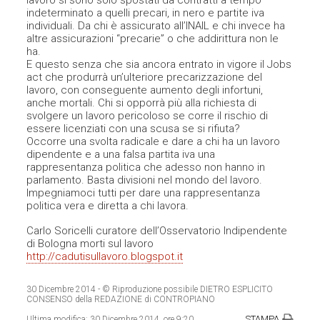
lavoro si sono solo spostati da contratti a tempo
indeterminato a quelli precari, in nero e partite iva
individuali. Da chi è assicurato all’INAIL e chi invece ha
altre assicurazioni “precarie” o che addirittura non le
ha.
E questo senza che sia ancora entrato in vigore il Jobs
act che produrrà un’ulteriore precarizzazione del
lavoro, con conseguente aumento degli infortuni,
anche mortali. Chi si opporrà più alla richiesta di
svolgere un lavoro pericoloso se corre il rischio di
essere licenziati con una scusa se si rifiuta?
Occorre una svolta radicale e dare a chi ha un lavoro
dipendente e a una falsa partita iva una
rappresentanza politica che adesso non hanno in
parlamento. Basta divisioni nel mondo del lavoro.
Impegniamoci tutti per dare una rappresentanza
politica vera e diretta a chi lavora.
Carlo Soricelli curatore dell’Osservatorio Indipendente
di Bologna morti sul lavoro
http://cadutisullavoro.blogspot.it
30 Dicembre 2014
- © Riproduzione possibile DIETRO ESPLICITO
CONSENSO della REDAZIONE di CONTROPIANO
STAMPA
Ultima modifica:
30 Dicembre 2014, ore 9:20