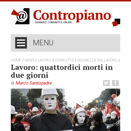
MENU
/
/
/
/
HOME
NEWS
LAVORO & CONFLITTO
SICUREZZA SUL LAVORO
Lavoro: quattordici morti in
due giorni
di
Marco Santopadre