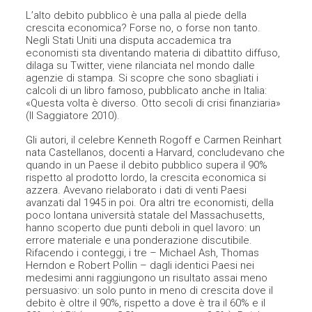
L’alto debito pubblico è una palla al piede della
crescita economica? Forse no, o forse non tanto.
Negli Stati Uniti una disputa accademica tra
economisti sta diventando materia di dibattito diffuso,
dilaga su Twitter, viene rilanciata nel mondo dalle
agenzie di stampa. Si scopre che sono sbagliati i
calcoli di un libro famoso, pubblicato anche in Italia:
«Questa volta è diverso. Otto secoli di crisi finanziaria»
(Il Saggiatore 2010).
Gli autori, il celebre Kenneth Rogoff e Carmen Reinhart
nata Castellanos, docenti a Harvard, concludevano che
quando in un Paese il debito pubblico supera il 90%
rispetto al prodotto lordo, la crescita economica si
azzera. Avevano rielaborato i dati di venti Paesi
avanzati dal 1945 in poi. Ora altri tre economisti, della
poco lontana università statale del Massachusetts,
hanno scoperto due punti deboli in quel lavoro: un
errore materiale e una ponderazione discutibile.
Rifacendo i conteggi, i tre – Michael Ash, Thomas
Herndon e Robert Pollin – dagli identici Paesi nei
medesimi anni raggiungono un risultato assai meno
persuasivo: un solo punto in meno di crescita dove il
debito è oltre il 90%, rispetto a dove è tra il 60% e il