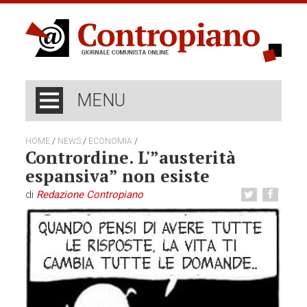
MENU
/
/
/
HOME
NEWS
ECONOMIA
Contrordine. L'”austerità
espansiva” non esiste
di
Redazione Contropiano