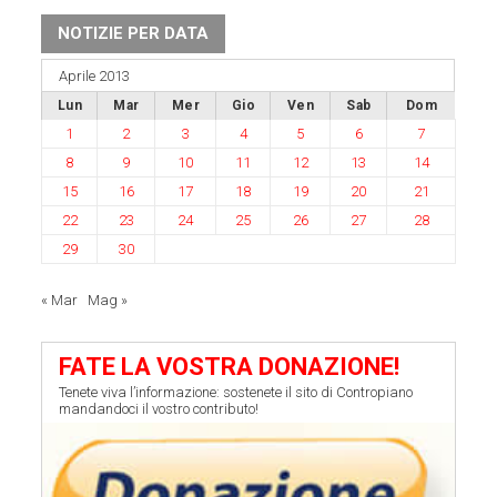
NOTIZIE PER DATA
Aprile 2013
Lun
Mar
Mer
Gio
Ven
Sab
Dom
1
2
3
4
5
6
7
8
9
10
11
12
13
14
15
16
17
18
19
20
21
22
23
24
25
26
27
28
29
30
« Mar
Mag »
FATE LA VOSTRA DONAZIONE!
Tenete viva l’informazione: sostenete il sito di Contropiano
mandandoci il vostro contributo!