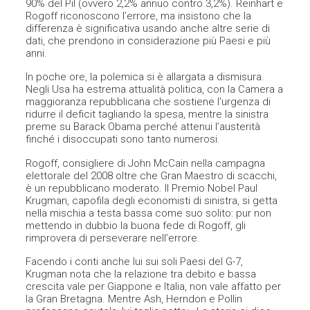
90% del Pil (ovvero 2,2% annuo contro 3,2%). Reinhart e
Rogoff riconoscono l’errore, ma insistono che la
differenza è significativa usando anche altre serie di
dati, che prendono in considerazione più Paesi e più
anni.
In poche ore, la polemica si è allargata a dismisura.
Negli Usa ha estrema attualità politica, con la Camera a
maggioranza repubblicana che sostiene l’urgenza di
ridurre il deficit tagliando la spesa, mentre la sinistra
preme su Barack Obama perché attenui l’austerità
finché i disoccupati sono tanto numerosi.
Rogoff, consigliere di John McCain nella campagna
elettorale del 2008 oltre che Gran Maestro di scacchi,
è un repubblicano moderato. Il Premio Nobel Paul
Krugman, capofila degli economisti di sinistra, si getta
nella mischia a testa bassa come suo solito: pur non
mettendo in dubbio la buona fede di Rogoff, gli
rimprovera di perseverare nell’errore.
Facendo i conti anche lui sui soli Paesi del G-7,
Krugman nota che la relazione tra debito e bassa
crescita vale per Giappone e Italia, non vale affatto per
la Gran Bretagna. Mentre Ash, Herndon e Pollin