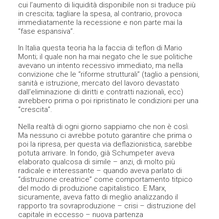
cui l’aumento di liquidità disponibile non si traduce più
in crescita; tagliare la spesa, al contrario, provoca
immediatamente la recessione e non parte mai la
“fase espansiva”.
In Italia questa teoria ha la faccia di teflon di Mario
Monti; il quale non ha mai negato che le sue politiche
avevano un intento recessivo immediato, ma nella
convizione che le “riforme strutturali” (taglio a pensioni,
sanità e istruzione, mercato del lavoro devastato
dall’eliminazione di diritti e contratti nazionali, ecc)
avrebbero prima o poi ripristinato le condizioni per una
“crescita”.
Nella realtà di ogni giorno sappiamo che non è così.
Ma nessuno ci avrebbe potuto garantire che prima o
poi la ripresa, per questa via deflazionistica, sarebbe
potuta arrivare. In fondo, già Schumpeter aveva
elaborato qualcosa di simile – anzi, di molto più
radicale e interessante – quando aveva parlato di
“distruzione creatrice” come comportamento titpico
del modo di produzione capitalistico. E Marx,
sicuramente, aveva fatto di meglio analizzando il
rapporto tra sovraproduzione – crisi – distruzione del
capitale in eccesso – nuova partenza