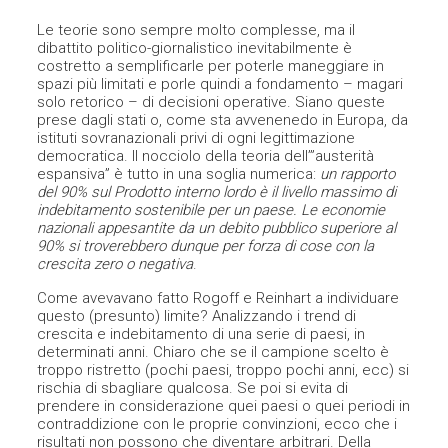
Le teorie sono sempre molto complesse, ma il
dibattito politico-giornalistico inevitabilmente è
costretto a semplificarle per poterle maneggiare in
spazi più limitati e porle quindi a fondamento – magari
solo retorico – di decisioni operative. Siano queste
prese dagli stati o, come sta avvenenedo in Europa, da
istituti sovranazionali privi di ogni legittimazione
democratica. Il nocciolo della teoria dell’”austerità
espansiva” è tutto in una soglia numerica:
un rapporto
del 90% sul Prodotto interno lordo è il livello massimo di
indebitamento sostenibile per un paese. Le economie
nazionali appesantite da un debito pubblico superiore al
90% si troverebbero dunque per forza di cose con la
crescita zero o negativa
.
Come avevavano fatto Rogoff e Reinhart a individuare
questo (presunto) limite? Analizzando i trend di
crescita e indebitamento di una serie di paesi, in
determinati anni. Chiaro che se il campione scelto è
troppo ristretto (pochi paesi, troppo pochi anni, ecc) si
rischia di sbagliare qualcosa. Se poi si evita di
prendere in considerazione quei paesi o quei periodi in
contraddizione con le proprie convinzioni, ecco che i
risultati non possono che diventare arbitrari. Della