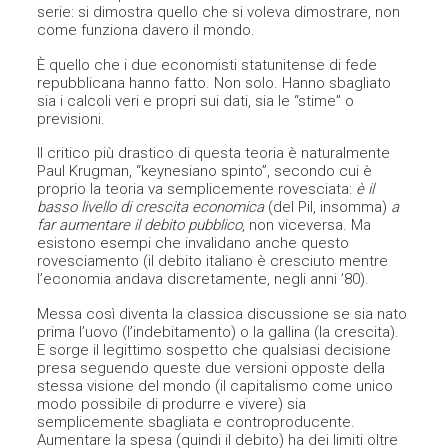
serie: si dimostra quello che si voleva dimostrare, non
come funziona davero il mondo.
È quello che i due economisti statunitense di fede
repubblicana hanno fatto. Non solo. Hanno sbagliato
sia i calcoli veri e propri sui dati, sia le “stime” o
previsioni.
Il critico più drastico di questa teoria è naturalmente
Paul Krugman, “keynesiano spinto”, secondo cui è
proprio la teoria va semplicemente rovesciata:
è il
basso livello di crescita economica
(del Pil, insomma)
a
far aumentare il debito pubblico
, non viceversa. Ma
esistono esempi che invalidano anche questo
rovesciamento (il debito italiano è cresciuto mentre
l’economia andava discretamente, negli anni ’80).
Messa così diventa la classica discussione se sia nato
prima l’uovo (l’indebitamento) o la gallina (la crescita).
E sorge il legittimo sospetto che qualsiasi decisione
presa seguendo queste due versioni opposte della
stessa visione del mondo (il capitalismo come unico
modo possibile di produrre e vivere) sia
semplicemente sbagliata e controproducente.
Aumentare la spesa (quindi il debito) ha dei limiti oltre