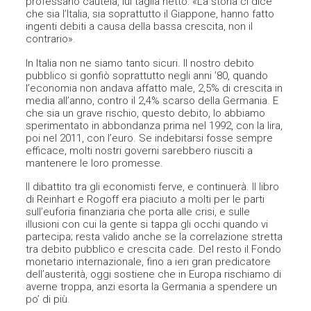
professano cautela, lui taglia netto: «La storia ci dice
che sia l’Italia, sia soprattutto il Giappone, hanno fatto
ingenti debiti a causa della bassa crescita, non il
contrario».
In Italia non ne siamo tanto sicuri. Il nostro debito
pubblico si gonfiò soprattutto negli anni ’80, quando
l’economia non andava affatto male, 2,5% di crescita in
media all’anno, contro il 2,4% scarso della Germania. E
che sia un grave rischio, questo debito, lo abbiamo
sperimentato in abbondanza prima nel 1992, con la lira,
poi nel 2011, con l’euro. Se indebitarsi fosse sempre
efficace, molti nostri governi sarebbero riusciti a
mantenere le loro promesse.
Il dibattito tra gli economisti ferve, e continuerà. Il libro
di Reinhart e Rogoff era piaciuto a molti per le parti
sull’euforia finanziaria che porta alle crisi, e sulle
illusioni con cui la gente si tappa gli occhi quando vi
partecipa; resta valido anche se la correlazione stretta
tra debito pubblico e crescita cade. Del resto il Fondo
monetario internazionale, fino a ieri gran predicatore
dell’austerità, oggi sostiene che in Europa rischiamo di
averne troppa, anzi esorta la Germania a spendere un
po’ di più.