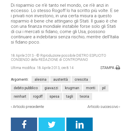
Di risparmio ce n’è tanto nel mondo, ce n’è anzi in
eccesso. Lo stesso Rogoff lo ha scritto più volte. E se
i privati non investono, in una certa misura a questo
risparmio è bene che attingano gli Stati. Il guaio è che
con una finanza mondiale instabile forse solo gli Stati
di cui i mercati si fidano, come gli Usa, possono
continuare a indebitarsi senza rischio; mentre dell’Italia
si fidano poco.
18 Aprile 2013
- © Riproduzione possibile DIETRO ESPLICITO
CONSENSO della REDAZIONE di CONTROPIANO
STAMPA
Ultima modifica:
18 Aprile 2013, ore 8:14
Argomenti:
alesina
austerità
crescita
debito pubblico
giavazzi
krugman
monti
pil
reinhart
rogoff
spesa
tagli
teoria
‹
Articolo precedente
Articolo successivo
›