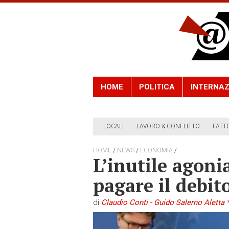
HOME
POLITICA
INTERNAZ
LOCALI
LAVORO & CONFLITTO
FATT
/
/
/
HOME
NEWS
ECONOMIA
L’inutile agonia
pagare il debit
di
Claudio Conti - Guido Salerno Aletta 