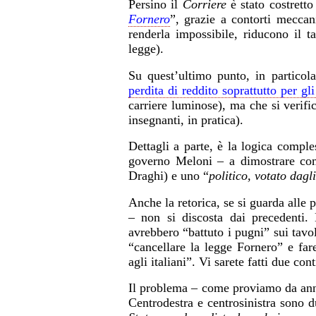
Persino il
Corriere
è stato costretto
Fornero
”, grazie a contorti meccan
renderla impossibile, riducono il ta
legge).
Su quest’ultimo punto, in particol
perdita di reddito soprattutto per gli
carriere luminose), ma che si verific
insegnanti, in pratica).
Dettagli a parte, è la logica comple
governo Meloni – a dimostrare com
Draghi) e uno “
politico, votato dagli
Anche la retorica, se si guarda alle 
– non si discosta dai precedenti.
avrebbero “battuto i pugni” sui tavol
“cancellare la legge Fornero” e far
agli italiani”. Vi sarete fatti due con
Il problema – come proviamo da anni 
Centrodestra e centrosinistra sono du