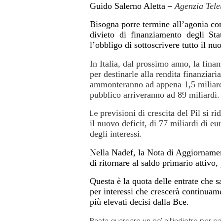
Guido Salerno Aletta –
Agenzia Tele
Bisogna
porre termine all’agonia co
divieto di finanziamento degli Sta
l’obbligo di sottoscrivere tutto il n
In Italia, dal prossimo anno, la fin
per destinarle alla rendita finanziaria
ammonteranno ad appena 1,5 miliardo 
pubblico arriveranno ad 89 miliardi.
previsioni di crescita del Pil si r
Le
il nuovo deficit, di 77 miliardi di 
degli interessi.
Nella Nadef, la Nota di Aggiornamen
di ritornare al saldo primario attivo
Questa è la quota delle entrate che sa
per interessi che crescerà continuame
più elevati
decisi dalla Bce.
Basta guardare un po’ all’indietro per 