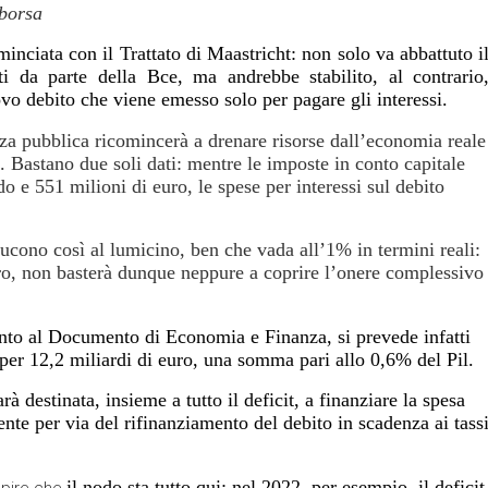
borsa
minciata con il Trattato di Maastricht
: non solo va abbattuto i
ti da parte della Bce, ma andrebbe stabilito, al contrario
uovo debito che viene emesso solo per pagare gli interessi.
anza pubblica ricomincerà a drenare risorse dall’economia reale
.
Bastano due soli dati: mentre le imposte in conto capitale
e 551 milioni di euro, le spese per interessi sul debito
iducono così al lumicino
, ben che vada all’1% in termini reali:
euro, non basterà dunque neppure a coprire l’onere complessivo
to al Documento di Economia e Finanza, si prevede infatti
, per 12,2 miliardi di euro, una somma pari allo 0,6% del Pil.
rà destinata, insieme a tutto il deficit, a
finanziare la spesa
nte per via del rifinanziamento del debito in scadenza ai tass
i
l nodo sta tutto qui
: nel 2022, per esempio, il deficit
capire che