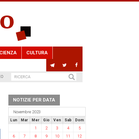
CIENZA
CULTURA
EO
NOTIZIE PER DATA
Novembre 2023
Lun
Mar
Mer
Gio
Ven
Sab
Dom
1
2
3
4
5
6
7
8
9
10
11
12