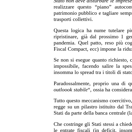
Stato non deve disturbare le imprese
realizzare questo “piano” autocont
patrimonio pubblico e tagliare sempre
trasporti collettivi.
Questa logica ha nume tutelare pi
ripristinare, già dal prossimo 1 ge
pandemia. Quel patto, reso più coge
Fiscal Compact, ecc) impone la ridu
Se non si esegue quanto richiesto, c
impossibile, facendo salire la spe
insomma lo spread tra i titoli di stato
Paradossalmente, proprio una di que
outloook stabile
“, ossia ha considera
Tutto questo meccanismo coercitivo,
regge su
un
pilastr
o
istituit
o
dal Tra
Stati da parte della banca centrale (l
Che costringe gli Stati stessi a chie
le entrate fiscali (in deficit, in