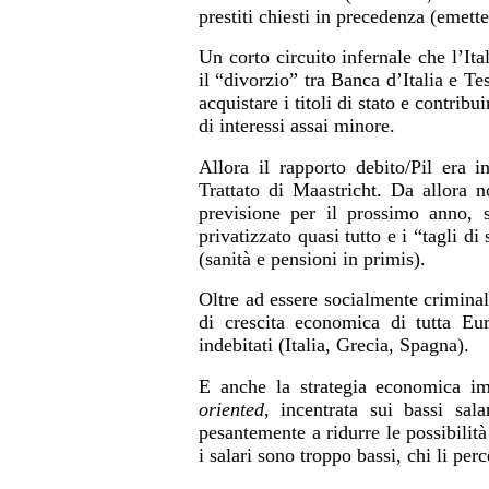
prestiti chiesti in precedenza (emett
Un corto circuito infernale
che l’It
il “divorzio” tra Banca d’Italia e Te
acquistare i titoli di stato e contri
di interessi assai minore.
Allora il rapporto debito/Pil era 
Trattato di Maastricht. Da allora 
previsione per il prossimo anno, 
privatizzato quasi tutto e i “tagli d
(sanità e pensioni in primis).
Oltre ad essere socialmente criminale
di crescita economica di tutta Eur
indebitati (Italia, Grecia, Spagna).
E anche la strategia economica i
oriented
, incentrata sui bassi sal
pesantemente a ridurre le possibilit
i salari sono troppo bassi, chi li p