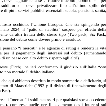
”, deve “tagliare le tasse”, “ridurre il debito pubblico” e – pe
raddittorio – deve privatizzare fino all’ultimo spillo de
 di più i servizi pubblici essenziali: scuola, pensioni, sanità
uttosto occhiuto: l’Unione Europea. Che sta spingendo pe
nnaio 2024, il “patto di stabilità” sospeso per effetto dell
nte da altri trattati dello stesso tipo (Two pack, Six Pack
zione del debito come dovere primo e assoluto.
i pensano “i mercati” e le agenzie di rating a renderti la vit
sa per il pagamento degli interessi sul debito (aumentand
 di un paese con alto debito rispetto agli altri).
ste (Fitch), ha ieri confermato il giudizio sull’Italia “
co
to non mortale il debito italiano.
 che qui abbiamo descritto in modo sommario e deficitario, s
ttato di Maastricht (1992!): il divieto di finanziamento degl
a Bce).
dere ai “mercati” i soldi necessari per qualsiasi spesa eccedent
somma), comprese quelle per il pagamento degli interessi su