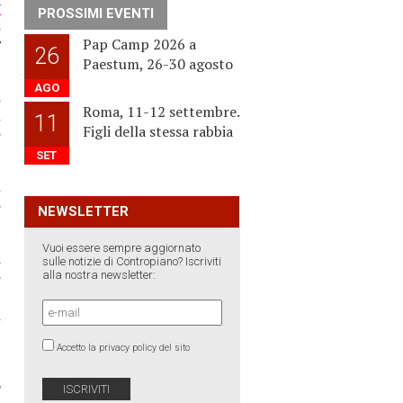
e
PROSSIMI EVENTI
a
r
Pap Camp 2026 a
26
Paestum, 26-30 agosto
AGO
a
Roma, 11-12 settembre.
n
11
Figli della stessa rabbia
e
SET
l
o
NEWSLETTER
Vuoi essere sempre aggiornato
a
sulle notizie di Contropiano? Iscriviti
e
alla nostra newsletter:
,
a
Accetto la privacy policy del sito
.
o