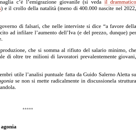
enaglia c’è l’emigrazione giovanile (si veda
il drammatic
s
)
e il crollo della natalità (meno di 400.000 nascite nel 2022
governo di falsari, che
nelle interviste
si dice “a favore dell
cito ad infilare l’aumento dell’Iva (e del prezzo, dunque) pe
e.
 riproduzione, che si somma al rifiuto del salario minimo, ch
le di oltre tre milioni di lavoratori prevalentemente giovani
bri utile l’analisi puntuale fatta da Guido Salerno Aletta s
 agonia
se non si mette radicalmente in discussionela struttur
andola.
*****
e agonia