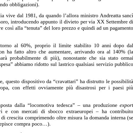
endo obbligazioni).
alia vive dal 1981, da quando l’allora ministro Andreatta sanc
soro, introducendo appunto il divieto per
via XX Settembre d
buire così alla “tenuta” del loro prezzo e quindi ad un pagament
intorno al 60%, proprio il limite stabilito 10 anni dopo da
non ha fatto altro che aumentare, arrivando ora al 140% (l
sarà probabilmente di più), nonostante che sia stato orma
i spesa” abbiamo ridotto sul lastrico qualsiasi servizio pubblic
, questo dispositivo da “cravattari” ha distrutto le possibilit
opa, con effetti ovviamente più disastrosi per i paesi pi
mposta dalla “locomotiva tedesca” – una produzione
expor
ari e con mercati di sbocco extraeuropei – ha contribuit
à di crescita comprimendo oltre misura la domanda interna (s
ercepisce compra poco…).