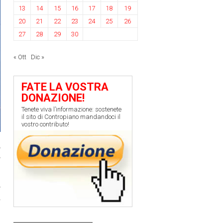
13
14
15
16
17
18
19
20
21
22
23
24
25
26
27
28
29
30
« Ott
Dic »
FATE LA VOSTRA
DONAZIONE!
Tenete viva l’informazione: sostenete
il sito di Contropiano mandandoci il
vostro contributo!
o
e
e
a