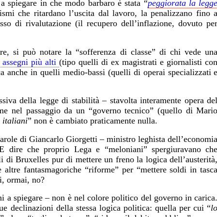
 a spiegare in che modo barbaro è stata “
peggiorata la legg
ismi che ritardano l’uscita dal lavoro, la penalizzano fino 
sso di rivalutazione (il recupero dell’inflazione, dovuto pe
are, si può notare la “sofferenza di classe” di chi vede un
 assegni più alti
(tipo quelli di ex magistrati e giornalisti co
a anche in quelli medio-bassi (quelli di operai specializzati 
ssiva della legge di stabilità – stavolta interamente opera de
e nel passaggio da un “governo tecnico” (quello di Mari
 italiani
”
non è cambiato praticamente nulla.
parole di Giancarlo Giorgetti – ministro leghista dell’economi
 E dire che proprio Lega e “meloniani” spergiuravano ch
i di Bruxelles pur di mettere un freno la logica dell’austerità
e altre fantasmagoriche “riforme” per “mettere soldi in tasc
ti, ormai, no?
a spiegare – non è nel colore politico del governo in carica
e declinazioni della stessa logica politica: quella per cui “
l