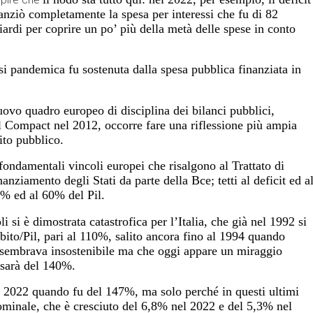
anziò completamente la spesa per interessi che fu di 82
iardi per coprire un po’ più della metà delle spese in conto
si pandemica fu sostenuta dalla spesa pubblica finanziata in
uovo quadro europeo di disciplina dei bilanci pubblici,
al Compact nel 2012, occorre fare una riflessione più ampia
ito pubblico.
e fondamentali vincoli europei che risalgono al Trattato di
inanziamento degli Stati da parte della Bce; tetti al deficit ed a
3% ed al 60% del Pil.
 si è dimostrata catastrofica per l’Italia
, che già nel 1992 si
bito/Pil, pari al 110%, salito ancora fino al 1994 quando
a sembrava insostenibile ma che oggi appare un miraggio
 sarà del 140%.
 al 2022 quando fu del 147%, ma solo perché in questi ultimi
 nominale, che è cresciuto del 6,8% nel 2022 e del 5,3% nel