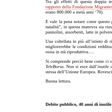
Tra gli effetti di questa doppia t
rapporto della Fondazione Migrante
erano
800.000 a metà anni ‘70).
E vale la pena notare come questo 
natalità”
,
in questa manovra sia rius
pannolini, asso
rbenti, latte in polver
Una coltellata in più all’istinto di
migliorerebbe le condizioni redditua
ossia in età riproduttiva….
Si comprende perciò bene come ci sem
TeleBorsa
. Non si esce dall’
inutile
stessa dell’Unione Europea. Rovesci
Buona lettura.
Debito pubblico, 40 anni di inutil