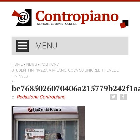
MENU
/
/
/
HOME
NEWS
POLITICA
STUDENTI IN PIAZZA A MILANO. UOVA SU UNICREDITI, ENEL E
FININVEST
/
be7685026070406a215779b242f1a
di
Redazione Contropiano