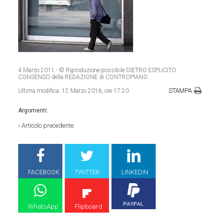
4 Marzo 2011
- © Riproduzione possibile DIETRO ESPLICITO
CONSENSO della REDAZIONE di CONTROPIANO
STAMPA
Ultima modifica:
12 Marzo 2016, ore 17:20
Argomenti:
‹
Articolo precedente
FACEBOOK
TWITTER
LINKEDIN
WhatsApp
Flipboard