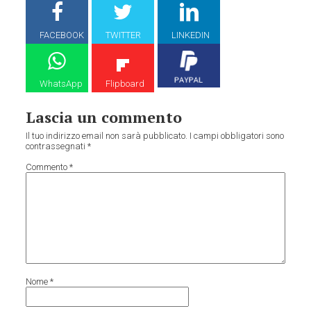
FACEBOOK
TWITTER
LINKEDIN
WhatsApp
Flipboard
Lascia un commento
Il tuo indirizzo email non sarà pubblicato.
I campi obbligatori sono
contrassegnati
*
Commento
*
Nome
*