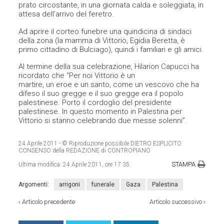
prato circostante, in una giornata calda e soleggiata, in
attesa dell’arrivo del feretro.
Ad aprire il corteo funebre una quindicina di sindaci
della zona (la mamma di Vittorio, Egidia Beretta, è
primo cittadino di Bulciago), quindi i familiari e gli amici.
Al termine della sua celebrazione, Hilarion Capucci ha
ricordato che “Per noi Vittorio è un
martire, un eroe e un santo, come un vescovo che ha
difeso il suo gregge e il suo gregge era il popolo
palestinese. Porto il cordoglio del presidente
palestinese. In questo momento in Palestina per
Vittorio si stanno celebrando due messe solenni”.
24 Aprile 2011
- © Riproduzione possibile DIETRO ESPLICITO
CONSENSO della REDAZIONE di CONTROPIANO
STAMPA
Ultima modifica:
24 Aprile 2011, ore 17:35
Argomenti:
arrigoni
funerale
Gaza
Palestina
‹
Articolo precedente
Articolo successivo
›