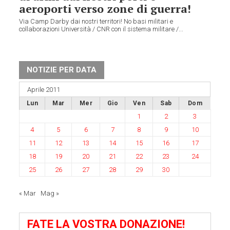
aeroporti verso zone di guerra!
Via Camp Darby dai nostri territori! No basi militari e
collaborazioni Università / CNR con il sistema militare /...
NOTIZIE PER DATA
Aprile 2011
Lun
Mar
Mer
Gio
Ven
Sab
Dom
1
2
3
4
5
6
7
8
9
10
11
12
13
14
15
16
17
18
19
20
21
22
23
24
25
26
27
28
29
30
« Mar
Mag »
FATE LA VOSTRA DONAZIONE!