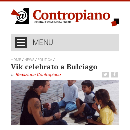
MENU
/
/
/
HOME
NEWS
POLITICA
Vik celebrato a Bulciago
di
Redazione Contropiano