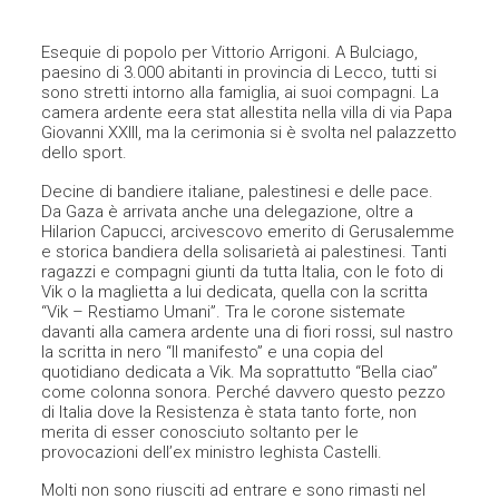
Esequie di popolo per Vittorio Arrigoni. A Bulciago,
paesino di 3.000 abitanti in provincia di Lecco, tutti si
sono stretti intorno alla famiglia, ai suoi compagni. La
camera ardente eera stat allestita nella villa di via Papa
Giovanni XXIII, ma la cerimonia si è svolta nel palazzetto
dello sport.
Decine di bandiere italiane, palestinesi e delle pace.
Da Gaza è arrivata anche una delegazione, oltre a
Hilarion Capucci, arcivescovo emerito di Gerusalemme
e storica bandiera della solisarietà ai palestinesi. Tanti
ragazzi e compagni giunti da tutta Italia, con le foto di
Vik o la maglietta a lui dedicata, quella con la scritta
“Vik – Restiamo Umani”. Tra le corone sistemate
davanti alla camera ardente una di fiori rossi, sul nastro
la scritta in nero “Il manifesto” e una copia del
quotidiano dedicata a Vik. Ma soprattutto “Bella ciao”
come colonna sonora. Perché davvero questo pezzo
di Italia dove la Resistenza è stata tanto forte, non
merita di esser conosciuto soltanto per le
provocazioni dell’ex ministro leghista Castelli.
Molti non sono riusciti ad entrare e sono rimasti nel