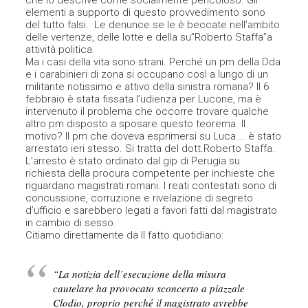
che lo descrive come socialmente pericoloso. Gli
elementi a supporto di questo provvedimento sono
del tutto falsi. Le denunce se le è beccate nell’ambito
delle vertenze, delle lotte e della su”Roberto Staffa”a
attività politica.
Ma i casi della vita sono strani. Perché un pm della Dda
e i carabinieri di zona si occupano così a lungo di un
militante notissimo e attivo della sinistra romana? Il 6
febbraio è stata fissata l’udienza per Lucone, ma è
intervenuto il problema che occorre trovare qualche
altro pm disposto a sposare questo teorema. Il
motivo? Il pm che doveva esprimersi su Luca…. è stato
arrestato ieri stesso. Si tratta del dott.Roberto Staffa.
L’arresto è stato ordinato dal gip di Perugia su
richiesta della procura competente per inchieste che
riguardano magistrati romani. I reati contestati sono di
concussione, corruzione e rivelazione di segreto
d’ufficio e sarebbero legati a favori fatti dal magistrato
in cambio di sesso.
Citiamo direttamente da Il fatto quotidiano:
“La notizia dell’esecuzione della misura
cautelare ha provocato sconcerto a piazzale
Clodio, proprio perché il magistrato avrebbe