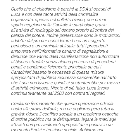
Quello che ci chiediamo è perché la DDA si occupi di
Luca e non delle tante attività della criminalità
organizzata, spesso col colletto bianco, che ormai
spadroneggiano nella Capitale in particolare grazie
all’attività di riciclaggio del denaro proprio all’ombra dei
palazzi del potere. Inoltre pretestuose sono le motivazioni
addotte dal pm per considerare Luca un soggetto
pericoloso e un criminale abituale: tutti i precedenti
annoverati nell’informativa parlano di segnalazioni e
denunce che vanno dalla manifestazione non autorizzata
al blocco stradale senza alcuna presenza di precedenti
penali e condanne; l’elemento principale su cui i
Carabinieri basano la necessità di questa misura
spropositata di pubblica sicurezza nascerebbe dal fatto
che Luca non lavora e quindi si sostenterebbe per mezzo
di attività criminose. Niente di più falso, Luca lavora
continuativamente dal 2003 con contratti regolari.
Crediamo fermamente che questa operazione ridicola
cadrà alla prova dell’aula, ma ne cogliamo però tutta la
gravità: ridurre il conflitto sociale a un problema neanche
di ordine pubblico ma di delinquenza, legare le mani agli
attivisti con provvedimenti spropositati e punitivi in un
momenti di crisi e tensione sociale. Abbiamo poi