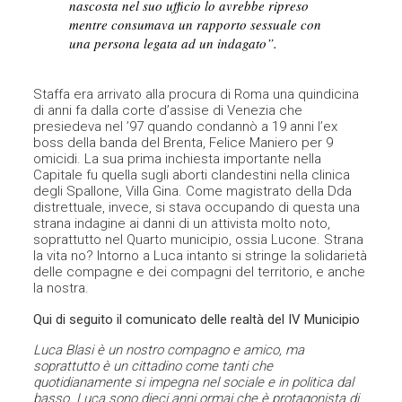
nascosta nel suo ufficio lo avrebbe ripreso
mentre consumava un rapporto sessuale con
una persona legata ad un indagato”.
Staffa era arrivato alla procura di Roma una quindicina
di anni fa dalla corte d’assise di Venezia che
presiedeva nel ’97 quando condannò a 19 anni l’ex
boss della banda del Brenta, Felice Maniero per 9
omicidi. La sua prima inchiesta importante nella
Capitale fu quella sugli aborti clandestini nella clinica
degli Spallone, Villa Gina. Come magistrato della Dda
distrettuale, invece, si stava occupando di questa una
strana indagine ai danni di un attivista molto noto,
soprattutto nel Quarto municipio, ossia Lucone. Strana
la vita no? Intorno a Luca intanto si stringe la solidarietà
delle compagne e dei compagni del territorio, e anche
la nostra.
Qui di seguito il comunicato delle realtà del IV Municipio
Luca Blasi è un nostro compagno e amico, ma
soprattutto è un cittadino come tanti che
quotidianamente si impegna nel sociale e in politica dal
basso. Luca sono dieci anni ormai che è protagonista di