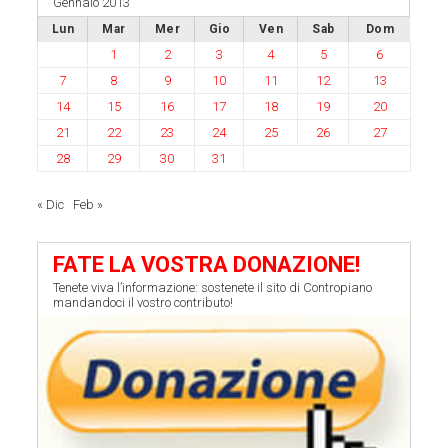
Gennaio 2013
Lun
Mar
Mer
Gio
Ven
Sab
Dom
1
2
3
4
5
6
7
8
9
10
11
12
13
14
15
16
17
18
19
20
21
22
23
24
25
26
27
28
29
30
31
« Dic
Feb »
FATE LA VOSTRA DONAZIONE!
Tenete viva l’informazione: sostenete il sito di Contropiano
mandandoci il vostro contributo!