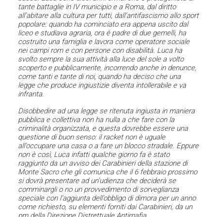
tante battaglie in IV municipio e a Roma, dal diritto
all’abitare alla cultura per tutti, dall’antifascismo allo sport
popolare: quando ha cominciato era appena uscito dal
liceo e studiava agraria, ora è padre di due gemelli, ha
costruito una famiglia e lavora come operatore sociale
nei campi rom e con persone con disabilità. Luca ha
svolto sempre la sua attività alla luce del sole a volto
scoperto e pubblicamente, incorrendo anche in denunce,
come tanti e tante di noi, quando ha deciso che una
legge che produce ingiustizie diventa intollerabile e va
infranta.
Disobbedire ad una legge se ritenuta ingiusta in maniera
pubblica e collettiva non ha nulla a che fare con la
criminalità organizzata, e questa dovrebbe essere una
questione di buon senso: il racket non è uguale
all’occupare una casa o a fare un blocco stradale. Eppure
non è così, Luca infatti qualche giorno fa è stato
raggiunto da un avviso dei Carabinieri della stazione di
Monte Sacro che gli comunica che il 6 febbraio prossimo
si dovrà presentare ad un’udienza che deciderà se
comminargli o no un provvedimento di sorveglianza
speciale con l’aggiunta dell’obbligo di dimora per un anno
come richiesto, su elementi forniti dai Carabinieri, da un
pm della Direzione Distrettuale Antimafia.