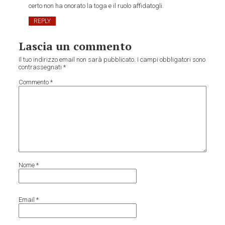
certo non ha onorato la toga e il ruolo affidatogli.
REPLY
Lascia un commento
Il tuo indirizzo email non sarà pubblicato.
I campi obbligatori sono
contrassegnati
*
Commento
*
Nome
*
Email
*