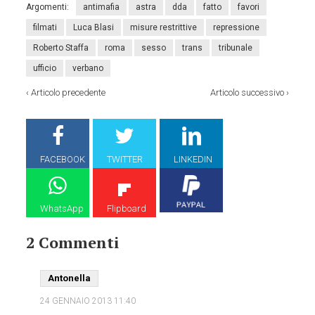
Argomenti:
antimafia
astra
dda
fatto
favori
filmati
Luca Blasi
misure restrittive
repressione
Roberto Staffa
roma
sesso
trans
tribunale
ufficio
verbano
‹
Articolo precedente
Articolo successivo
›
FACEBOOK
TWITTER
LINKEDIN
WhatsApp
Flipboard
2 Commenti
Antonella
24 GENNAIO 2013
11:40