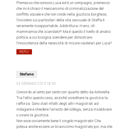
Premesso che conosco Luca ed è un compagno, premesso
che mi è chiaro il meccanismo di criminalizzazione del
conflitto sociale e che non credo nella giustizia borghese,
l’insistere sui particolari della vita sessuale di Staffa è
veramente insopportabile. Addirittura i trans, oh
mammamia che scandalo!!! Ma è questo il livello di analisi
politica a cui bisogna scendere per dimostrare
l’incosistenza della necessità di misure cautelari per Luca?
REPLY
Stefano
24 GENNAIO 2013
18:33
Concordo al cento per cento con quanto detto da Antonella.
Tra l’altro questo caso, anziché screditare la giustizia la
rafforza. Sono stati infatti degli altri magistrati ad
indagare e chiedere l’arresto del collega, senza insabbiare
o sviare la giustizia.
Non esce ovviamente bene il singolo magistrato! Che
poteva anche essere un bravissimo magistrato poi, ma che