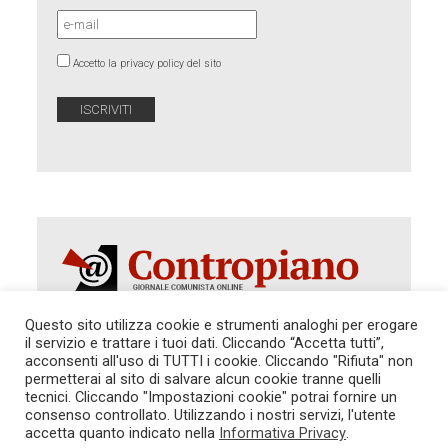
Accetto la privacy policy del sito
Questo sito utilizza cookie e strumenti analoghi per erogare
il servizio e trattare i tuoi dati. Cliccando “Accetta tutti”,
Autorizzazione del Tribunale di Roma 286 del 31
acconsenti all'uso di TUTTI i cookie. Cliccando "Rifiuta" non
dicembre 2014. Direttore Responsabile: Sergio
permetterai al sito di salvare alcun cookie tranne quelli
Cararo. Indirizzo: V.Casalbruciato 27- sc. B - 00159
tecnici. Cliccando "Impostazioni cookie" potrai fornire un
Roma -
consenso controllato. Utilizzando i nostri servizi, l'utente
Tel. 06.640.122.19 -
redazione@contropiano.org
accetta quanto indicato nella
Informativa Privacy
.