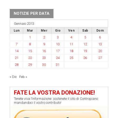
NOTIZIE PER DATA
Gennaio 2013
Lun
Mar
Mer
Gio
Ven
Sab
Dom
1
2
3
4
5
6
7
8
9
10
11
12
13
14
15
16
17
18
19
20
21
22
23
24
25
26
27
28
29
30
31
« Dic
Feb »
FATE LA VOSTRA DONAZIONE!
Tenete viva l’informazione: sostenete il sito di Contropiano
mandandoci il vostro contributo!