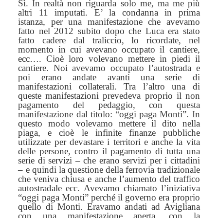
Sì. In realtà non riguarda solo me, ma me più
altri 11 imputati. E’ la condanna in prima
istanza, per una manifestazione che avevamo
fatto nel 2012 subito dopo che Luca era stato
fatto cadere dal traliccio, lo ricordate, nel
momento in cui avevano occupato il cantiere,
ecc….
C
ioè
loro
volevano mettere in piedi il
cantiere. Noi avevamo occupato l’autostrada e
poi erano andate avanti una serie di
manifestazioni collaterali. Tra l’altro una di
queste manifestazioni prevedeva proprio il non
pagamento del pedaggio, con questa
manifestazione
da
l titolo: “oggi paga Monti”.
I
n
questo modo
volevamo
mettere il dito nella
piaga, e cioè le infinite finanze pubbliche
utilizzate per devastare i territori e anche la vita
delle persone, contro il pagamento di tutta una
serie di servizi – che erano servizi per i cittadini
–
e
quindi la questione della ferrovia tradizionale
che veniva chiusa e anche l’aumento del traffico
autostradale ecc. Avevamo chiamato
l’iniziativa
“oggi paga Monti” perché il governo era proprio
quello di
Monti. Eravamo andati ad Avigliana
con una manifestazione aperta, con la