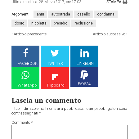
STAMPA
Ultima modifica:
28 Marzo 2017, ore 17:03
Argomenti:
anni
autostrada
casello
condanna
dosio
nicoletta
presidio
reclusione
‹
Articolo precedente
Articolo successivo
›
FACEBOOK
TWITTER
LINKEDIN
WhatsApp
Flipboard
Lascia un commento
Il tuo indirizzo email non sarà pubblicato.
I campi obbligatori sono
contrassegnati
*
Commento
*