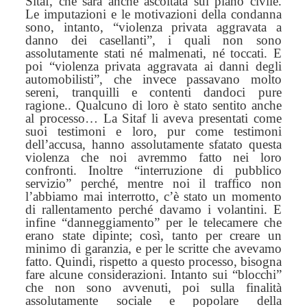
Sitaf, che sarà anche ascoltata sul piano civile.
Le imputazioni e le motivazioni della condanna
sono,
intanto, “violenza privata aggravata a
danno dei casellanti”, i quali non sono
assolutamente stati né malmenati, né toccati.
E
poi
“violenza privata aggravata ai danni degli
automobilisti”, che invece passavano molto
sereni, tranquilli e contenti dando
ci
pure
ragione..
Q
ualcuno di loro è stato sentito anche
al processo… La Sitaf li aveva presentati come
suoi testimoni e loro, pur come testimoni
dell’accusa, hanno assolutamente sfatato questa
violenza che noi avremmo fatto nei loro
confronti.
Inoltre “i
nterruzione di pubblico
servizio”
perché,
mentre noi il traffico non
l’abbiamo mai interrotto, c’è stato un momento
di rallentamento perché davamo i volantini. E
infine “danneggiamento” per le telecamere che
erano state dipinte; così, tanto per creare un
minimo di garanzia, e per le scritte che avevamo
fatto. Quindi, rispetto a questo processo,
bisogna
fare alcune considerazioni. Intanto
su
i “blocchi”
che non sono avvenuti,
poi sul
la finalità
assolutamente sociale e popolare della