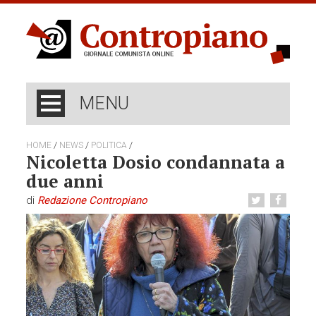
MENU
/
/
/
HOME
NEWS
POLITICA
Nicoletta Dosio condannata a
due anni
di
Redazione Contropiano