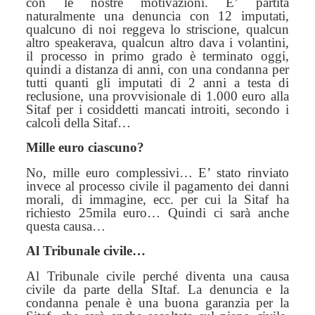
con le nostre motivazioni. E’ partita
naturalmente una denuncia
con
12 imputati,
qualcuno di noi reggeva lo striscione, qualcun
altro speakerava, qualcun altro dava i volantini,
il processo in primo grado è terminato oggi,
quindi a distanza di anni, con una condanna per
tutti quanti gli imputati di 2 anni a testa di
reclusione, una provvisionale di 1.000 euro alla
Sitaf per i cosiddetti mancati introiti, secondo i
calcoli della Sitaf…
Mille euro ciascuno?
No, mille euro complessivi…
E’
stato rinviato
invece al processo civile il pagamento dei danni
morali, di immagine, ecc.
per cui
la Sitaf ha
richiesto 25mila euro… Quindi ci sarà
anche
questa causa
…
Al Tribunale civile…
Al Tribunale civile perché diventa una causa
civile da parte della SItaf. La denuncia e la
condanna penale è una buona garanzia per la