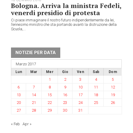
Bologna. Arriva la ministra Fedeli,
venerdi presidio di protesta
Ci piace immaginare il nostro futuro indipendentemente da lei,
l’ennesimo ministro che sta portando avanti la distruzione della
Scuola,...
NOTIZIE PER DATA
Marzo 2017
Lun
Mar
Mer
Gio
Ven
Sab
Dom
1
2
3
4
5
6
7
8
9
10
11
12
13
14
15
16
17
18
19
20
21
22
23
24
25
26
27
28
29
30
31
« Feb
Apr »