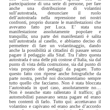
partecipazione di una serie di persone, per fare
anche una distribuzione di volantini
sull’autostrada, denunciare il ruolo
dell’autostrada
nella
repressione nei nostri
confronti, proprio durante le manifestazioni che
avevamo fatto per Luca.
E’ stata u
na
manifestazione assolutamente popolare e
tranquilla; una parte dei manifestanti è salita
sull’autostrada al casello, e abbiamo deciso di
permettere di fare un volantinaggio, dando
anche la possibilità ai cittadini di passare senza
pagare il pedaggio alla Sitaf. Tra l’altro questa
autostrada è una delle più costose d’Italia, sia dal
punto di vista della costruzione, sia dal punto di
vista proprio dei pedaggi da pagare. Tutto
questo fatto con riprese anche fotografiche da
parte nostra,
perché
noi documentiamo sempre
tutto quello che facciamo.
N
on è stata bloccata
l’autostrada in quel caso, assolutamente no…
N
on è neanche stato rallentato il traffico; gli
automobilisti passavano senza pagare ed erano
ben contenti di farlo. Tutto qu
i:
accettavano il
volantino e capivano ed erano anche d’accordo