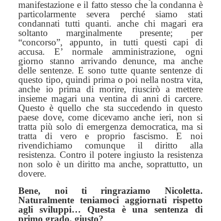
manifestazione e il fatto stesso che la condanna è
particolarmente severa perché siamo stati
condannati tutti quanti. anche chi magari era
soltanto marginalmente presente; per
“concorso”, appunto, in tutti questi capi di
accusa. E’ normale amministrazione, ogni
giorno stanno arrivando denunce, ma anche
delle sentenze.
E
sono tutte quante sentenze di
questo tipo, quindi prima o poi nella nostra vita,
anche io prima di morire, riuscirò a mettere
insieme magari una ventina di anni di carcere.
Q
uesto è quello che sta succedendo in questo
paese dove, come dicevamo anche ieri, non si
tratta più solo di emergenza democratica, ma si
tratta di vero e proprio fascismo. E noi
rivendichiamo comunque il diritto alla
resistenza. Contro il potere ingiusto la resistenza
non solo è un diritto ma anche, soprattutto, un
dovere.
Bene, noi ti ringraziamo Nicoletta.
Naturalmente teniamoci aggiornati rispetto
agli sviluppi… Questa è una sentenza di
primo grado, giusto?