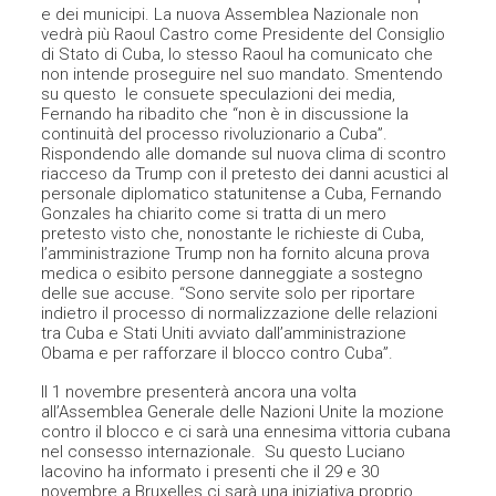
e dei municipi. La nuova Assemblea Nazionale non
vedrà più Raoul Castro come Presidente del Consiglio
di Stato di Cuba, lo stesso Raoul ha comunicato che
non intende proseguire nel suo mandato. Smentendo
su questo le consuete speculazioni dei media,
Fernando ha ribadito che “non è in discussione la
continuità del processo rivoluzionario a Cuba”.
Rispondendo alle domande sul nuova clima di scontro
riacceso da Trump con il pretesto dei danni acustici al
personale diplomatico statunitense a Cuba, Fernando
Gonzales ha chiarito come si tratta di un mero
pretesto visto che, nonostante le richieste di Cuba,
l’amministrazione Trump non ha fornito alcuna prova
medica o esibito persone danneggiate a sostegno
delle sue accuse. “Sono servite solo per riportare
indietro il processo di normalizzazione delle relazioni
tra Cuba e Stati Uniti avviato dall’amministrazione
Obama e per rafforzare il blocco contro Cuba”.
Il 1 novembre presenterà ancora una volta
all’Assemblea Generale delle Nazioni Unite la mozione
contro il blocco e ci sarà una ennesima vittoria cubana
nel consesso internazionale. Su questo Luciano
Iacovino ha informato i presenti che il 29 e 30
novembre a Bruxelles ci sarà una iniziativa proprio