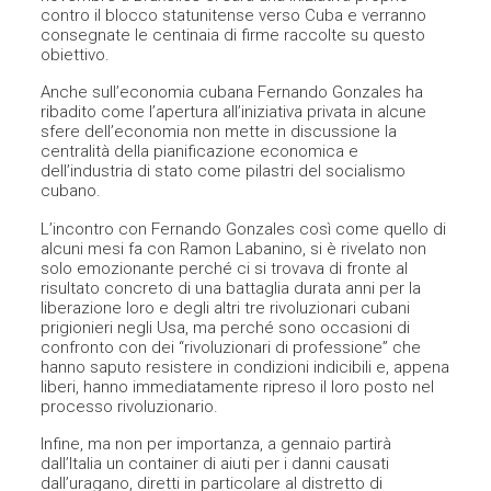
contro il blocco statunitense verso Cuba e verranno
consegnate le centinaia di firme raccolte su questo
obiettivo.
Anche sull’economia cubana Fernando Gonzales ha
ribadito come l’apertura all’iniziativa privata in alcune
sfere dell’economia non mette in discussione la
centralità della pianificazione economica e
dell’industria di stato come pilastri del socialismo
cubano.
L’incontro con Fernando Gonzales così come quello di
alcuni mesi fa con Ramon Labanino, si è rivelato non
solo emozionante perché ci si trovava di fronte al
risultato concreto di una battaglia durata anni per la
liberazione loro e degli altri tre rivoluzionari cubani
prigionieri negli Usa, ma perché sono occasioni di
confronto con dei “rivoluzionari di professione” che
hanno saputo resistere in condizioni indicibili e, appena
liberi, hanno immediatamente ripreso il loro posto nel
processo rivoluzionario.
Infine, ma non per importanza, a gennaio partirà
dall’Italia un container di aiuti per i danni causati
dall’uragano, diretti in particolare al distretto di