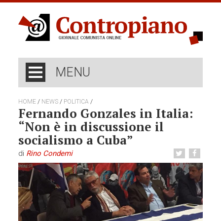
MENU
/
/
/
HOME
NEWS
POLITICA
Fernando Gonzales in Italia:
“Non è in discussione il
socialismo a Cuba”
di
Rino Condemi