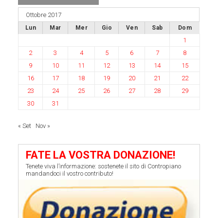
Ottobre 2017
Lun
Mar
Mer
Gio
Ven
Sab
Dom
1
2
3
4
5
6
7
8
9
10
11
12
13
14
15
16
17
18
19
20
21
22
23
24
25
26
27
28
29
30
31
« Set
Nov »
FATE LA VOSTRA DONAZIONE!
Tenete viva l’informazione: sostenete il sito di Contropiano
mandandoci il vostro contributo!