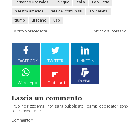
Fernando Gonzales
i cinque
italia
La Villetta
nuestra america
rete dei comunisti
solidarieta
trump
uragano
usb
‹
Articolo precedente
Articolo successivo
›
FACEBOOK
TWITTER
LINKEDIN
WhatsApp
Flipboard
Lascia un commento
Il tuo indirizzo email non sarà pubblicato.
I campi obbligatori sono
contrassegnati
*
Commento
*