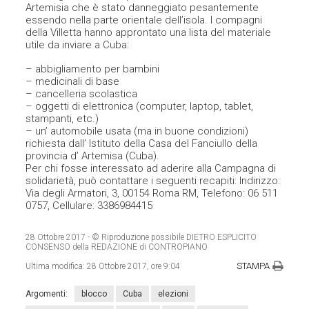
Artemisia che è stato danneggiato pesantemente
essendo nella parte orientale dell’isola. I compagni
della Villetta hanno approntato una lista del materiale
utile da inviare a Cuba:
– abbigliamento per bambini
– medicinali di base
– cancelleria scolastica
– oggetti di elettronica (computer, laptop, tablet,
stampanti, etc.)
– un’ automobile usata (ma in buone condizioni)
richiesta dall’ Istituto della Casa del Fanciullo della
provincia d’ Artemisa (Cuba).
Per chi fosse interessato ad aderire alla Campagna di
solidarietà, può contattare i seguenti recapiti: Indirizzo:
Via degli Armatori, 3, 00154 Roma RM, Telefono: 06 511
0757, Cellulare: 3386984415
28 Ottobre 2017
- © Riproduzione possibile DIETRO ESPLICITO
CONSENSO della REDAZIONE di CONTROPIANO
STAMPA
Ultima modifica:
28 Ottobre 2017, ore 9:04
Argomenti:
blocco
Cuba
elezioni