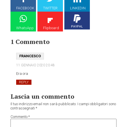
FACEBOOK
TWITTER
LINKEDIN
WhatsApp
Flipboard
1 Commento
FRANCESCO
11 GENNAIO 2020
20:48
Era ora
REPLY
Lascia un commento
Il tuo indirizzo email non sarà pubblicato.
I campi obbligatori sono
contrassegnati
*
Commento
*