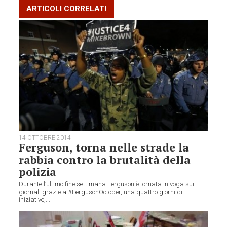
ARTICOLI CORRELATI
14 OTTOBRE 2014
Ferguson, torna nelle strade la
rabbia contro la brutalità della
polizia
Durante l’ultimo fine settimana Ferguson è tornata in voga sui
giornali grazie a #FergusonOctober, una quattro giorni di
iniziative,...