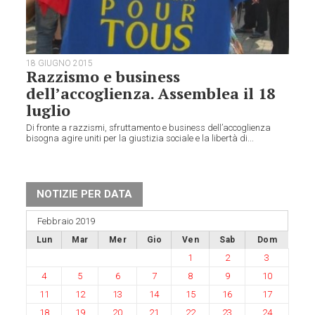
18 GIUGNO 2015
Razzismo e business
dell’accoglienza. Assemblea il 18
luglio
Di fronte a razzismi, sfruttamento e business dell’accoglienza
bisogna agire uniti per la giustizia sociale e la libertà di...
NOTIZIE PER DATA
Febbraio 2019
Lun
Mar
Mer
Gio
Ven
Sab
Dom
1
2
3
4
5
6
7
8
9
10
11
12
13
14
15
16
17
18
19
20
21
22
23
24