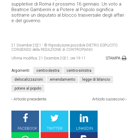
suppletive di Roma il prossimo 16 gennaio. Un voto a
Beatrice Gamberini e a Potere al Popolo significa
sottrarre un deputato al blocco trasversale degli affari
e del governo.
21 Dicembre 2021
- © Riproduzione possibile DIETRO ESPLICITO
CONSENSO della REDAZIONE di CONTROPIANO
STAMPA
Ultima modifica:
21 Dicembre 2021, ore 19:11
Argomenti:
centro-destra
centro-sinistra
delocalizzazioni
emendamento
legge di bilancio
potere al popolo
‹
Articolo precedente
Articolo successivo
›
FACEBOOK
TWITTER
LINKEDIN