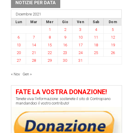
NOTIZIE PER DATA
Dicembre 2021
Lun
Mar
Mer
Gio
Ven
Sab
Dom
1
2
3
4
5
6
7
8
9
10
11
12
13
14
15
16
17
18
19
20
21
22
23
24
25
26
27
28
29
30
31
« Nov
Gen »
FATE LA VOSTRA DONAZIONE!
Tenete viva l’informazione: sostenete il sito di Contropiano
mandandoci il vostro contributo!