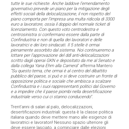
tutte le sue richieste. Anche laddove l’emendamento
governativo prevede un piano per la mitigazione degli
effetti sociali della delocalizzazione, il non rispetto del
piano comporta per l’impresa una multa ridicola di 3300
euro a lavoratore, ossia il doppio del normale ticket di
licenziamento. Con questo voto centrodestra e
centrosinistra si confermano essere dalla parte di
Confindustria e non di quella dei lavoratori e delle
lavoratrici e dei loro sindacati. Il 5 stelle è ormai
pienamente assorbito dal sistema.
Noi continueremo a
lottare per l’approvazione del ddl anti-delocalizzazioni
scritto dagli operai GKN e depositato da me al Senato e
dalla collega Yana Ehm alla Camera
” afferma Mantero
“Su questo tema, che ormai è al centro del dibattito
pubblico del paese, si può e si deve costruire un fronte di
opposizione politica e sociale che ambisca a scalzare
Confindustria e i suoi rappresentanti politici dal Governo
e a impedire che il paese piombi nella desertificazione
industriale verso cui ci stanno conducendo”.
Trent’anni di salari al palo, delocalizzazioni,
desertificazioni industriali: questa è la classe politica
italiana quando deve mettere mano alle esigenze di
lavoratrici e lavoratori! Nessuno spazio ulteriore gli
deve essere lasciato, a cominciare dalle elezioni