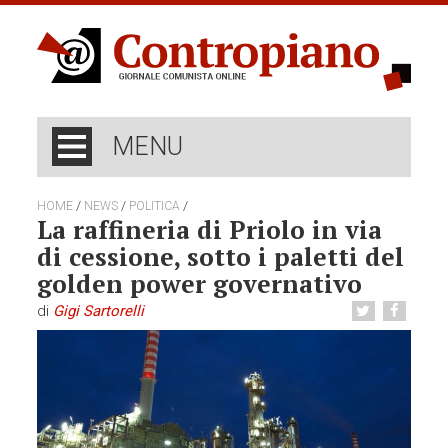
MENU
/
/
/
HOME
NEWS
POLITICA
La raffineria di Priolo in via
di cessione, sotto i paletti del
golden power governativo
di
Gigi Sartorelli