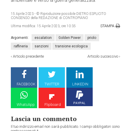
ambientale e verso la guerra generalizzata.
15 Aprile 2023
- © Riproduzione possibile DIETRO ESPLICITO
CONSENSO della REDAZIONE di CONTROPIANO
STAMPA
Ultima modifica:
15 Aprile 2023, ore 10:35
Argomenti:
escalation
Golden Power
priolo
raffineria
sanzioni
transione ecologica
‹
Articolo precedente
Articolo successivo
›
FACEBOOK
TWITTER
LINKEDIN
WhatsApp
Flipboard
Lascia un commento
Il tuo indirizzo email non sarà pubblicato.
I campi obbligatori sono
contrassegnati
*