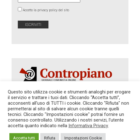
Accetto la privacy policy del sito
Questo sito utilizza cookie e strumenti analoghi per erogare
il servizio e trattare i tuoi dati. Cliccando “Accetta tutti”,
Autorizzazione del Tribunale di Roma 286 del 31
acconsenti all'uso di TUTTI i cookie. Cliccando "Rifiuta" non
dicembre 2014. Direttore Responsabile: Sergio
permetterai al sito di salvare alcun cookie tranne quelli
Cararo. Indirizzo: V.Casalbruciato 27- sc. B - 00159
tecnici. Cliccando "Impostazioni cookie" potrai fornire un
Roma -
consenso controllato. Utilizzando i nostri servizi, l'utente
Tel. 06.640.122.19 -
redazione@contropiano.org
accetta quanto indicato nella
Informativa Privacy
.
SOSTIENICI!
REDAZIONE
CONTATTI
TG CONTROPIANO
LINK CONSIGLIATI
Accetta tutti
Rifiuta
Impostazioni Cookie