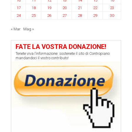
10
11
12
13
14
15
16
17
18
19
20
21
22
23
24
25
26
27
28
29
30
« Mar
Mag »
FATE LA VOSTRA DONAZIONE!
Tenete viva l’informazione: sostenete il sito di Contropiano
mandandoci il vostro contributo!