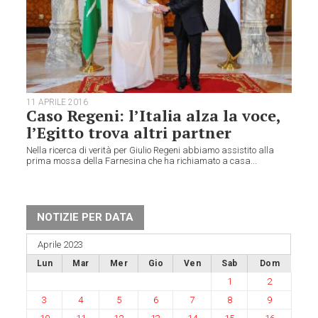
11 APRILE 2016
Caso Regeni: l’Italia alza la voce,
l’Egitto trova altri partner
Nella ricerca di verità per Giulio Regeni abbiamo assistito alla
prima mossa della Farnesina che ha richiamato a casa...
NOTIZIE PER DATA
Aprile 2023
Lun
Mar
Mer
Gio
Ven
Sab
Dom
1
2
3
4
5
6
7
8
9