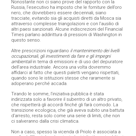
Nonostante non ci siano prove del rapporto con la
Russia, l’esecutivo ha imposto che le forniture dell’oro
nero, che dovrebbero essere decennali, siano
tracciate, evitando sia gli acquisti diretti da Mosca sia
attraverso complesse triangolazioni e con l’ausilio di
altri paesi sanzionati. Alcune indiscrezioni del Financial
Times parlano addirittura di pressioni di Washington in
questo senso.
Altre prescrizioni riguardano
il mantenimento dei livelli
occupazionali, gli investimenti da fare e gli impegni
ambientali
in tema di emissioni e di uso del depuratore
dell’area industriale. Ancora una volta dovremmo
affidarci al fatto che questi paletti vengano rispettati,
quando sono le istituzioni stesse che raramente si
adoperano perché accada.
Tirando le somme, l’iniziativa pubblica è stata
indirizzata solo a favorire il subentro di un altro privato,
che rispetterà gli accordi finché gli farà comodo. La
transizione ecologica, che già aveva subito una battuta
d’arresto, resta solo come una serie di limiti, che non
ci salveranno dalla crisi climatica.
Non a caso, spesso la vicenda di Priolo è associata a