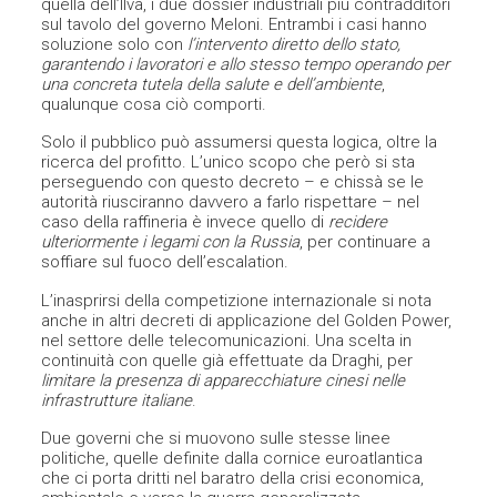
quella dell’Ilva, i due dossier industriali più contradditori
sul tavolo del governo Meloni. Entrambi i casi hanno
soluzione solo con
l’intervento diretto dello stato,
garantendo i lavoratori e allo stesso tempo operando per
una concreta tutela della salute e dell’ambiente
,
qualunque cosa ciò comporti.
Solo il pubblico può assumersi questa logica, oltre la
ricerca del profitto. L’unico scopo che però si sta
perseguendo con questo decreto – e chissà se le
autorità riusciranno davvero a farlo rispettare – nel
caso della raffineria è invece quello di
recidere
ulteriormente i legami con la Russia
, per continuare a
soffiare sul fuoco dell’escalation.
L’inasprirsi della competizione internazionale si nota
anche in altri decreti di applicazione del Golden Power,
nel settore delle telecomunicazioni. Una scelta in
continuità con quelle già effettuate da Draghi, per
limitare la presenza di apparecchiature cinesi nelle
infrastrutture italiane
.
Due governi che si muovono sulle stesse linee
politiche, quelle definite dalla cornice euroatlantica
che ci porta dritti nel baratro della crisi economica,