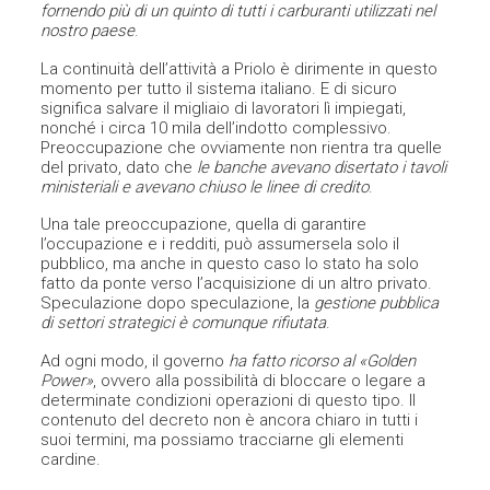
fornendo più di un quinto di tutti i carburanti utilizzati nel
nostro paese
.
La continuità dell’attività a Priolo è dirimente in questo
momento per tutto il sistema italiano. E di sicuro
significa salvare il migliaio di lavoratori lì impiegati,
nonché i circa 10 mila dell’indotto complessivo.
Preoccupazione che ovviamente non rientra tra quelle
del privato, dato che
le banche avevano disertato i tavoli
ministeriali e avevano chiuso le linee di credito
.
Una tale preoccupazione, quella di garantire
l’occupazione e i redditi, può assumersela solo il
pubblico, ma anche in questo caso lo stato ha solo
fatto da ponte verso l’acquisizione di un altro privato.
Speculazione dopo speculazione, la
gestione pubblica
di settori strategici è comunque rifiutata
.
Ad ogni modo, il governo
ha fatto ricorso al «Golden
Power»
, ovvero alla possibilità di bloccare o legare a
determinate condizioni operazioni di questo tipo. Il
contenuto del decreto non è ancora chiaro in tutti i
suoi termini, ma possiamo tracciarne gli elementi
cardine.