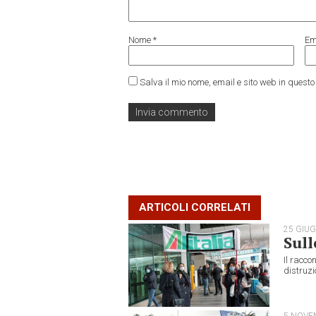
Nome
*
Em
Salva il mio nome, email e sito web in ques
ARTICOLI CORRELATI
25 GIU
Sull
Il racco
distruzio
5 NOVE