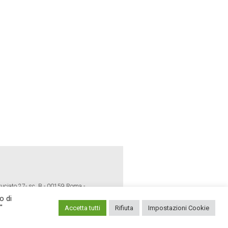
ruciato 27- sc. B - 00159 Roma -
o di
"
Accetta tutti
Rifiuta
Impostazioni Cookie
E POLICY