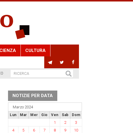
CIENZA
CULTURA
EO
NOTIZIE PER DATA
Marzo 2024
Lun
Mar
Mer
Gio
Ven
Sab
Dom
1
2
3
4
5
6
7
8
9
10