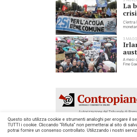
La b
crisi
C’entra 
monetari
3 MAGG
Irla
aust
A mesi d
Fine Gael
Autorizzazione del Tribunale di Roma
Tel. 06.640.122.19 -
redazione@cont
Questo sito utilizza cookie e strumenti analoghi per erogare il serv
TUTTI i cookie. Cliccando "Rifiuta" non permetterai al sito di sal
SOSTIENICI!
REDAZIONE
potrai fornire un consenso controllato. Utilizzando i nostri serviz