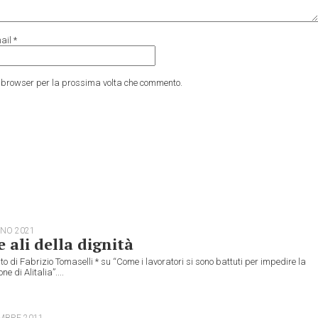
ail
*
to browser per la prossima volta che commento.
GNO 2021
e ali della dignità
nto di Fabrizio Tomaselli * su “Come i lavoratori si sono battuti per impedire la
ne di Alitalia”....
MBRE 2011