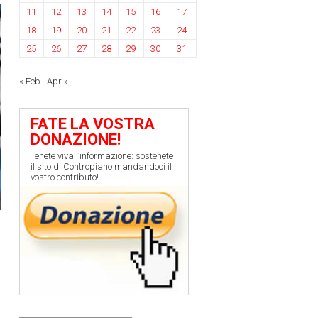
11
12
13
14
15
16
17
18
19
20
21
22
23
24
25
26
27
28
29
30
31
« Feb
Apr »
FATE LA VOSTRA
DONAZIONE!
Tenete viva l’informazione: sostenete
il sito di Contropiano mandandoci il
vostro contributo!