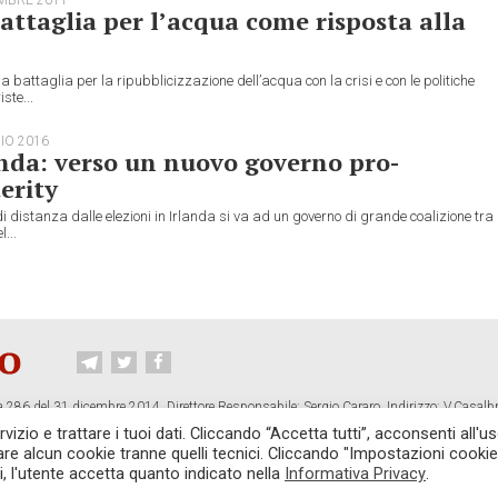
attaglia per l’acqua come risposta alla
la battaglia per la ripubblicizzazione dell’acqua con la crisi e con le politiche
ste...
IO 2016
nda: verso un nuovo governo pro-
erity
i distanza dalle elezioni in Irlanda si va ad un governo di grande coalizione tra
...
 286 del 31 dicembre 2014. Direttore Responsabile: Sergio Cararo. Indirizzo: V.Casalb
ropiano.org
izio e trattare i tuoi dati. Cliccando “Accetta tutti”, acconsenti all'us
vare alcun cookie tranne quelli tecnici. Cliccando "Impostazioni cookie
CONTATTI
TG CONTROPIANO
LINK CONSIGLIATI
PRIVACY
COOKI
i, l'utente accetta quanto indicato nella
Informativa Privacy
.