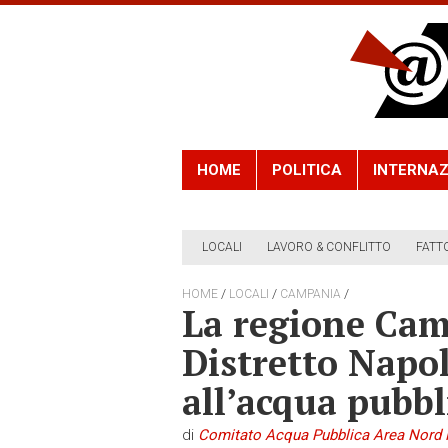
HOME
POLITICA
INTERNAZ
LOCALI
LAVORO & CONFLITTO
FATT
/
/
/
HOME
LOCALI
CAMPANIA
La regione Camp
Distretto Napol
all’acqua pubbl
di
Comitato Acqua Pubblica Area Nord 