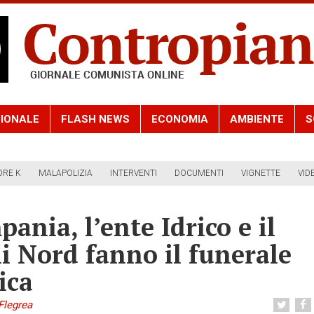
IONALE
FLASH NEWS
ECONOMIA
AMBIENTE
S
ORE K
MALAPOLIZIA
INTERVENTI
DOCUMENTI
VIGNETTE
VID
ania, l’ente Idrico e il
i Nord fanno il funerale
ica
Flegrea