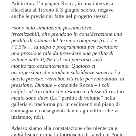
Addirittura l’ingegner Rocca, in una intervista
rilasciata al Tirreno il 3 giugno scorso, negava
anche le previsioni fatte nel progetto stesso:
«sono solo simulazioni pessimistiche,
irrealizzabili, che prendono in considerazione una
perdita di volume del terreno compresa fra l’1 e
l’1,5% … la talpa è programmata per esercitare
una pressione tale da prevedere una perdita di
volume dello 0,4% e il suo percorso sarà
monitorato costantemente. Qualora ci
accorgessimo che produce subsidenze superiori a
quelle previste, verrebbe ritarata per rimodulare la
pressione. Dunque
– conclude Rocca –
i soli
edifici sul tracciato che restano in classe di rischio
medio sono due»
(La “perdita di volume” nella
galleria si trasforma poi in cedimenti sul piano di
campagna e conseguenti danni agli edifici che vi
insistono, ndr).
Adesso siamo alla constatazione che niente va e
andrà liscio: prima la fuoriuscita di fanghi al Ponte