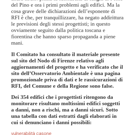
del Pino e ora i primi problemi agli edifici. Ma la
cosa grave delle dichiarazioni dell’esponente di
RFI è che, per tranquillizzare, ha negato addirittura
le previsioni degli stessi progettisti; in questo
ovviamente seguito dalla politica toscana e
fiorentina che hanno sparso propaganda a piene
mani.
Il Comitato ha consultato il materiale presente
sul sito del Nodo di Firenze relativo agli
aggiornamenti del progetto e ha verificato che il
sito dell’Osservatorio Ambientale è una pagina
promozionale priva di dati e le rassicurazioni di
RFI, del Comune e della Regione sono false.
Dei 354 edifici che i progettisti ritengono da
monitorare risultano moltissimi edifici soggetti
a danni, non a rischi, ma a danni sicuri. Sotto
una tabella con dati estratti dagli elaborati in
cui si denunciano i danni possibili:
vulnerabilità casone