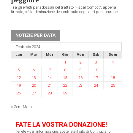
Tra gli effetti paradossali del trattato "Fiscal Compct", appena
firmato, c'è la diminuzione del contributo degli altri paesi europei...
NOTIZIE PER DATA
Febbraio 2024
Lun
Mar
Mer
Gio
Ven
Sab
Dom
1
2
3
4
5
6
7
8
9
10
11
12
13
14
15
16
17
18
19
20
21
22
23
24
25
26
27
28
29
« Gen
Mar »
FATE LA VOSTRA DONAZIONE!
Tenete viva l’informazione: sostenete il sito di Contropiano