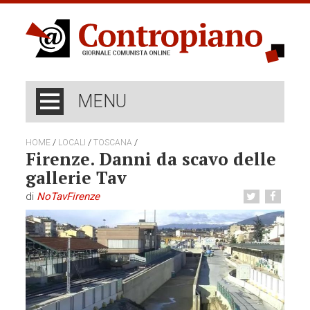
MENU
/
/
/
HOME
LOCALI
TOSCANA
Firenze. Danni da scavo delle
gallerie Tav
di
NoTavFirenze